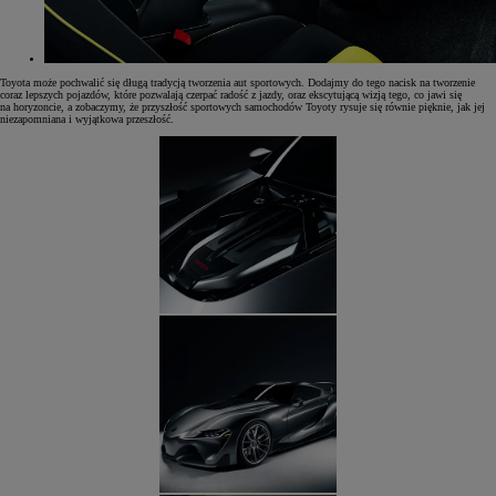
Toyota może pochwalić się długą tradycją tworzenia aut sportowych. Dodajmy do tego nacisk na tworzenie
coraz lepszych pojazdów, które pozwalają czerpać radość z jazdy, oraz ekscytującą wizją tego, co jawi się
na horyzoncie, a zobaczymy, że przyszłość sportowych samochodów Toyoty rysuje się równie pięknie, jak jej
niezapomniana i wyjątkowa przeszłość.