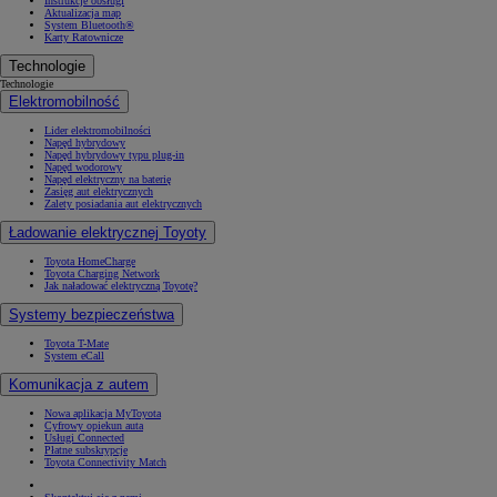
Instrukcje obsługi
Aktualizacja map
System Bluetooth®
Karty Ratownicze
Technologie
Technologie
Elektromobilność
Lider elektromobilności
Napęd hybrydowy
Napęd hybrydowy typu plug-in
Napęd wodorowy
Napęd elektryczny na baterię
Zasięg aut elektrycznych
Zalety posiadania aut elektrycznych
Ładowanie elektrycznej Toyoty
Toyota HomeCharge
Toyota Charging Network
Jak naładować elektryczną Toyotę?
Systemy bezpieczeństwa
Toyota T-Mate
System eCall
Komunikacja z autem
Nowa aplikacja MyToyota
Cyfrowy opiekun auta
Usługi Connected
Płatne subskrypcje
Toyota Connectivity Match