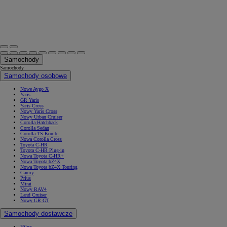
Samochody
Samochody
Samochody osobowe
Nowe Aygo X
Yaris
GR Yaris
Yaris Cross
Nowy Yaris Cross
Nowy Urban Cruiser
Corolla Hatchback
Corolla Sedan
Corolla TS Kombi
Nowa Corolla Cross
Toyota C-HR
Toyota C-HR Plug-in
Nowa Toyota C-HR+
Nowa Toyota bZ4X
Nowa Toyota bZ4X Touring
Camry
Prius
Mirai
Nowy RAV4
Land Cruiser
Nowy GR GT
Samochody dostawcze
Hilux