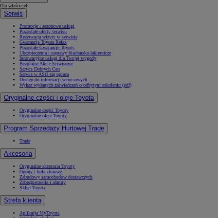
Dla właścicieli
Serwis
Promocje i sezonowe usługi
Pozostałe oferty serwisu
Rezerwacja wizyty w serwisie
Gwarancja Toyota Relax
Pozostałe Gwarancje Toyoty
Ubezpieczenia i naprawy blacharsko-lakiernicze
Innowacyjne usługi dla Twojej wygody
Bezpłatne Akcje Serwisowe
Serwis Dobrych Cen
Serwis w ASO się opłaca
Dostęp do informacji serwisowych
Wykaz wydanych zaświadczeń o odbytym szkoleniu (pdf)
Oryginalne części i oleje Toyota
Oryginalne części Toyoty
Oryginalne oleje Toyoty
Program Sprzedaży Hurtowej Trade
Trade
Akcesoria
Oryginalne akcesoria Toyoty
Opony i koła zimowe
Zabudowy samochodów dostawczych
Zabezpieczenia i alarmy
Sklep Toyoty
Strefa klienta
Aplikacja MyToyota