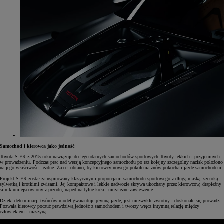
Samochód i kierowca jako jedność
Toyota S-FR z 2015 roku nawiązuje do legendarnych samochodów sportowych Toyoty lekkich i przyjemnych
w prowadzeniu. Podczas prac nad wersją koncepcyjnego samochodu po raz kolejny szczególny nacisk położono
na jego właściwości jezdne. Za cel obrano, by kierowcy nowego pokolenia znów pokochali jazdę samochodem.
Projekt S-FR został zainspirowany klasycznymi proporcjami samochodu sportowego z długą maską, szeroką
sylwetką i krótkimi zwisami. Jej kompaktowe i lekkie nadwozie skrywa ukochany przez kierowców, drapieżny
silnik umiejscowiony z przodu, napęd na tylne koła i niezależne zawieszenie.
Dzięki determinacji twórców model gwarantuje płynną jazdę, jest niezwykle zwrotny i doskonale się prowadzi.
Pozwala kierowcy poczuć prawdziwą jedność z samochodem i tworzy wręcz intymną relację między
człowiekiem i maszyną.