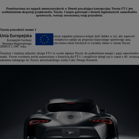
Przedstawiona na targach motoryzacyjnych w Detroit powalająca koncepcyjna Toyota FT-1 jest
ucieleśnieniem ekspresji projektantów Toyoty. Czerpie garściami z historii legendarnych samochodów
sportowych, tworząc nowoczesną wizję przyszłości.
Toyota przyszłości numer 1
Konfiguracja FT-1 z silnikiem z przodu i tylnym napędem przesuwa kokpit dość daleko w tył, aby zapewnić
lepsze rozłożenie ciężaru. Takie rozwiązanie dodatkowo nadaje jej proporcje klasycznego sportowego auta.
Zaokrąglona szyba przednia i charakterystyczna forma okien bocznych to wyraźny ukłon w stronę Toyoty
2000GT z 1967 roku.
Śmielszy i bardziej jednolity design FT-1 to wynik dążenia Toyoty do podkreślenia energii i pasji samochodów
marki. Proces tworzenia został usprawniony z korzyścią dla FT-1 i szczęśliwie zbiegł się w czasie z 40. rocznicą
założenia należącego do Toyoty amerykańskiego studia Calty Design Research.