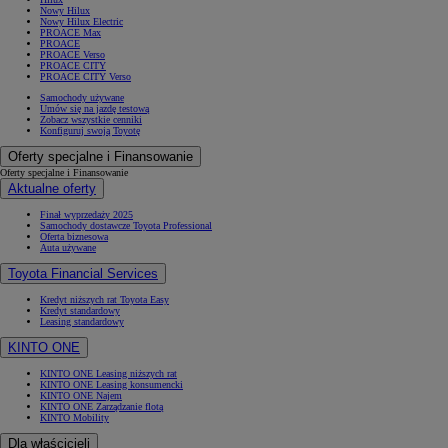
Nowy Hilux
Nowy Hilux Electric
PROACE Max
PROACE
PROACE Verso
PROACE CITY
PROACE CITY Verso
Samochody używane
Umów się na jazdę testową
Zobacz wszystkie cenniki
Konfiguruj swoją Toyotę
Oferty specjalne i Finansowanie
Oferty specjalne i Finansowanie
Aktualne oferty
Finał wyprzedaży 2025
Samochody dostawcze Toyota Professional
Oferta biznesowa
Auta używane
Toyota Financial Services
Kredyt niższych rat Toyota Easy
Kredyt standardowy
Leasing standardowy
KINTO ONE
KINTO ONE Leasing niższych rat
KINTO ONE Leasing konsumencki
KINTO ONE Najem
KINTO ONE Zarządzanie flotą
KINTO Mobility
Dla właścicieli