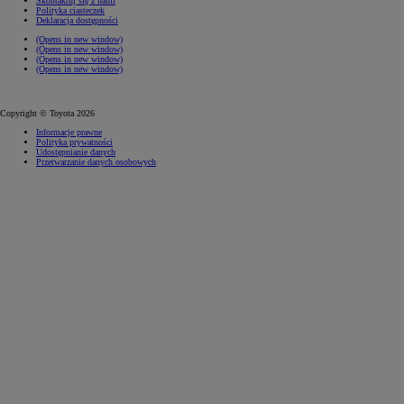
Skontaktuj się z nami
Polityka ciasteczek
Deklaracja dostępności
(Opens in new window)
(Opens in new window)
(Opens in new window)
(Opens in new window)
Copyright © Toyota 2026
Informacje prawne
Polityka prywatności
Udostępnianie danych
Przetwarzanie danych osobowych