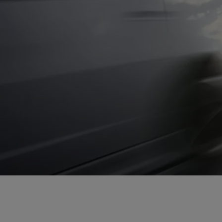
Od
105 300 zł
Corolla Hatchback
HYBRID