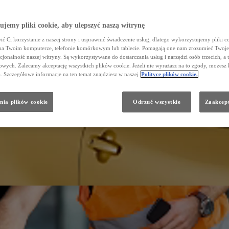
jemy pliki cookie, aby ulepszyć naszą witrynę
ć Ci korzystanie z naszej strony i usprawnić świadczenie usług, dlatego wykorzystujemy pliki co
na Twoim komputerze, telefonie komórkowym lub tablecie. Pomagają one nam zrozumieć Twoje 
cjonalność naszej witryny. Są wykorzystywane do dostarczania usług i narzędzi osób trzecich, a 
wych. Zalecamy akceptację wszystkich plików cookie. Jeżeli nie wyrażasz na to zgody, możesz 
a. Szczegółowe informacje na ten temat znajdziesz w naszej
Polityce plików cookie.
nia plików cookie
Odrzuć wszystkie
Zaakcept