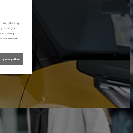
okie, które są
potrzeby i
także służą do
łatwo zmienić
uj wszystkie