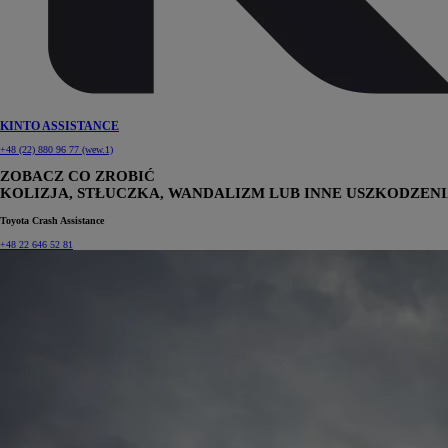
KINTO ASSISTANCE
+48 (22) 880 96 77 (wew.1)
ZOBACZ CO ZROBIĆ
KOLIZJA, STŁUCZKA, WANDALIZM LUB INNE USZKODZEN
Toyota Crash Assistance
+48 22 646 52 81