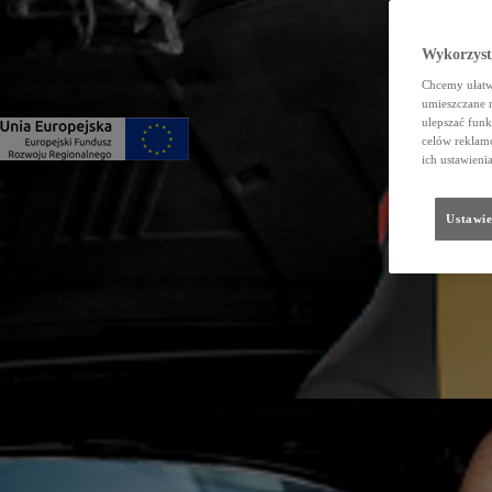
Wykorzystu
Chcemy ułatwi
umieszczane 
ulepszać funk
celów reklamo
ich ustawieni
Ustawie