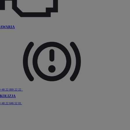
AWARIA
+48 22 899 22 22
Od
81 900 zł
KOLIZJA
Yaris Cross
HYBRID
+48 22 646 52 81