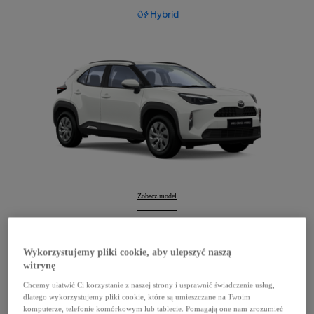
Hybrid
Yaris Cross
Zobacz model
:
Yaris Cross
Konfiguruj
:
Wykorzystujemy pliki cookie, aby ulepszyć naszą
witrynę
Chcemy ułatwić Ci korzystanie z naszej strony i usprawnić świadczenie usług,
dlatego wykorzystujemy pliki cookie, które są umieszczane na Twoim
komputerze, telefonie komórkowym lub tablecie. Pomagają one nam zrozumieć