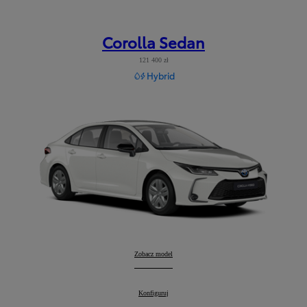
Corolla Sedan
121 400 zł
Hybrid
Corolla Sedan
Zobacz model
:
Corolla Sedan
Konfiguruj
: