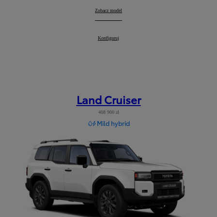
RAV4
Zobacz model
:
RAV4
Konfiguruj
:
Land Cruiser
408 900 zł
Mild hybrid