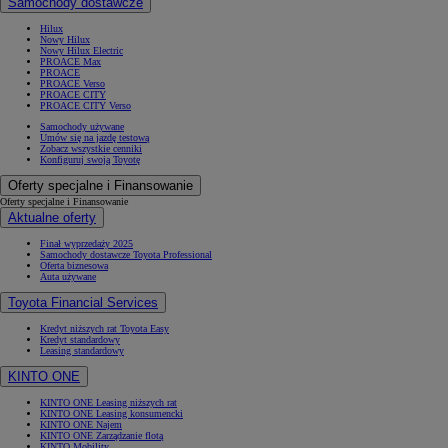
Samochody dostawcze
Hilux
Nowy Hilux
Nowy Hilux Electric
PROACE Max
PROACE
PROACE Verso
PROACE CITY
PROACE CITY Verso
Samochody używane
Umów się na jazdę testową
Zobacz wszystkie cenniki
Konfiguruj swoją Toyotę
Oferty specjalne i Finansowanie
Oferty specjalne i Finansowanie
Aktualne oferty
Finał wyprzedaży 2025
Samochody dostawcze Toyota Professional
Oferta biznesowa
Auta używane
Toyota Financial Services
Kredyt niższych rat Toyota Easy
Kredyt standardowy
Leasing standardowy
KINTO ONE
KINTO ONE Leasing niższych rat
KINTO ONE Leasing konsumencki
KINTO ONE Najem
KINTO ONE Zarządzanie flotą
KINTO Mobility