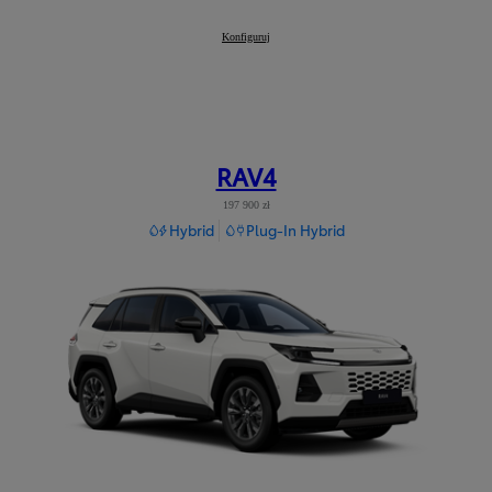
Mirai
Konfiguruj
:
RAV4
197 900 zł
Hybrid
Plug-In Hybrid