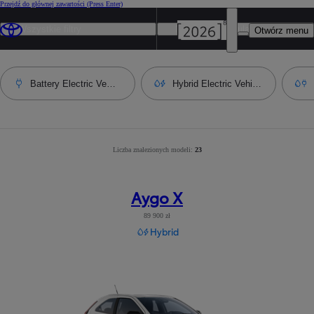
Przejdź do głównej zawartości
(Press Enter)
Wszystkie filtry
Najbardziej popularny
Otwórz menu
Battery Electric Vehicle
Hybrid Electric Vehicle
Liczba znalezionych modeli:
Liczba wyników po zastosowaniu filtrów
23
:
23
Aygo X
89 900 zł
Hybrid