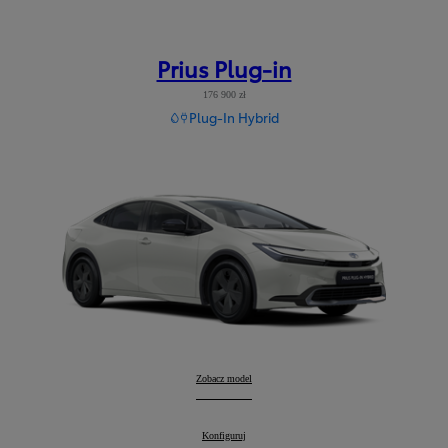
Prius Plug-in
176 900 zł
Plug-In Hybrid
Prius Plug-in
Zobacz model
:
Prius Plug-in
Konfiguruj
: