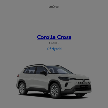
Corolla TS Kombi
Konfiguruj
:
Corolla Cross
145 900 zł
Hybrid