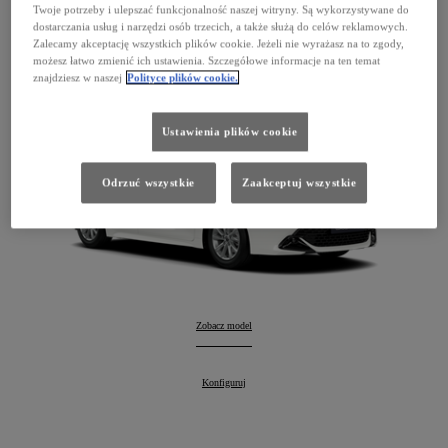
Corolla Hatchback
Twoje potrzeby i ulepszać funkcjonalność naszej witryny. Są wykorzystywane do
dostarczania usług i narzędzi osób trzecich, a także służą do celów reklamowych.
127 900 zł
Zalecamy akceptację wszystkich plików cookie. Jeżeli nie wyrażasz na to zgody,
możesz łatwo zmienić ich ustawienia. Szczegółowe informacje na ten temat
Hybrid
znajdziesz w naszej
Polityce plików cookie.
Ustawienia plików cookie
Odrzuć wszystkie
Zaakceptuj wszystkie
Corolla Hatchback
Zobacz model
:
Corolla Hatchback
Konfiguruj
: