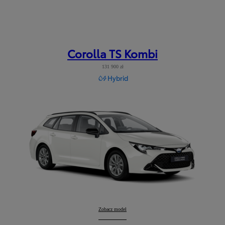
Corolla TS Kombi
131 900 zł
Hybrid
Corolla TS Kombi
Zobacz model
: