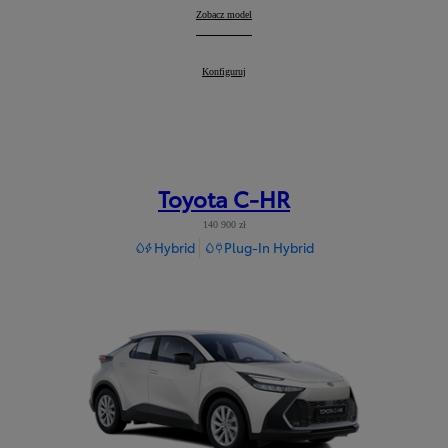
Corolla Cross
Zobacz model
:
Corolla Cross
Konfiguruj
:
Toyota C-HR
140 900 zł
Hybrid
Plug-In Hybrid