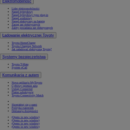
Elektromobilność
Lider elektromobilności
Napęd hybrydowy
Napęd hybrydowy typu plug-in
Napęd wodorowy
Napęd elektryczny na baterię
Zasięg aut elektrycznych
Zalety posiadania aut elektrycznych
Ładowanie elektrycznej Toyoty
Toyota HomeCharge
Toyota Charging Network
Jak naładować elektryczną Toyotę?
Systemy bezpieczeństwa
Toyota T-Mate
System eCall
Komunikacja z autem
Nowa aplikacja MyToyota
Cyfrowy opiekun auta
Usługi Connected
Płatne subskrypcje
Toyota Connectivity Match
Skontaktuj się z nami
Polityka ciasteczek
Deklaracja dostępności
(Opens in new window)
(Opens in new window)
(Opens in new window)
(Opens in new window)