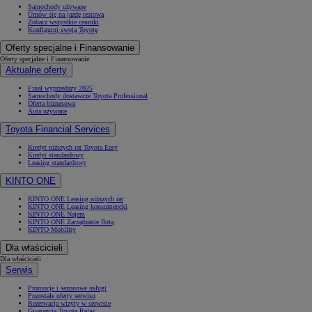
Samochody używane
Umów się na jazdę testową
Zobacz wszystkie cenniki
Konfiguruj swoją Toyotę
Oferty specjalne i Finansowanie
Oferty specjalne i Finansowanie
Aktualne oferty
Finał wyprzedaży 2025
Samochody dostawcze Toyota Professional
Oferta biznesowa
Auta używane
Toyota Financial Services
Kredyt niższych rat Toyota Easy
Kredyt standardowy
Leasing standardowy
KINTO ONE
KINTO ONE Leasing niższych rat
KINTO ONE Leasing konsumencki
KINTO ONE Najem
KINTO ONE Zarządzanie flotą
KINTO Mobility
Dla właścicieli
Dla właścicieli
Serwis
Promocje i sezonowe usługi
Pozostałe oferty serwisu
Rezerwacja wizyty w serwisie
Gwarancja Toyota Relax