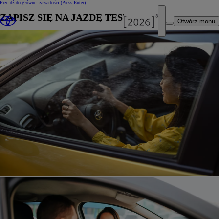
Przejdź do głównej zawartości
(Press Enter)
ZAPISZ SIĘ NA JAZDĘ TESTOWĄ
Otwórz menu