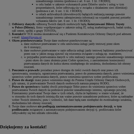
uzasadnionego interesu (podstawa z art. 6 ust. 1 lit. f RODO);
w celu badań w zakresie wykonanych przez Dilerów umów i usług w tym
posprzedażnych, które odbywają się w związku z działaniem sieci dilerskiej)
(podstawa z art. 6 ust. 1 lit. f RODO);
w celach archiwalnych (dowodowych) będących realizacją naszego prawnie
uzasadnionego interesu zabezpieczenia informacji na wypadek prawnej potrzeby
wykazania faktów (art. 6 ust. 1 lit. f RODO);
Odbiorcy danych:
odbiorcą Twoich danych osobowych będą
Autoryzowani Dilerzy Toyoty
w Polsce (Dilerzy)
, firmy współpracujące w zakresie usług IT, usług marketingowych, badań rynku,
call center, spółki z grupy TOYOTA;
Kontakt:
W TCE można skontaktować się z Punktem Kontaktowym Ochrony Danych pod adresem
e-mail:
klient@toyota.pl
Okres przechowywania:
Twoje dane osobowe przechowywane są:
dane osobowe przetwarzane w celu umówienia usługi jazdy testowej przez okres
do 6 miesięcy;
dane osobowe przetwarzane w razie odbycia usługi jazdy testowej będziemy przechowywać
przez czas w jakim mogą ujawnić się roszczenia związane z usługą np. mandatem;
w przypadku przetwarzania danych w celu realizacji naszego prawnie uzasadnionego interesu
- przez okres do czasu złożenia przez Ciebie sprzeciwu, z zastrzeżeniem konieczności
przetwarzania danych do końca okresu niezbędnego do ustalenia, dochodzenia lub obrony
roszczeń.
Pouczenie o prawach:
posiadasz prawo dostępu do treści swoich danych oraz prawo ich
sprostowania, usunięcia, ograniczenia przetwarzania, prawo do przenoszenia danych, prawo wniesienia
sprzeciwu wobec przetwarzania danych, prawo wniesienia sprzeciwu wobec profilowania;
Prawo do skargi:
masz prawo wniesienia skargi do Prezesa Urzędu Ochrony Danych Osobowych,
gdy uznasz, iż przetwarzanie Twoich danych osobowych narusza przepisy RODO;
Prawo do sprzeciwu:
w każdej chwili przysługuje Tobie prawo do wniesienia sprzeciwu wobec
przetwarzania Twoich danych na podstawie prawnie uzasadnionego interesu, opisanego powyżej.
Przestaniemy przetwarzać Twoje dane w tych celach, chyba że będziemy w stanie wykazać, że
w stosunku do tych danych istnieją dla nas ważne prawnie uzasadnione podstawy, które są nadrzędne
wobec Twoich interesów, praw i wolności, lub dane będą nam niezbędne do ewentualnego ustalenia,
dochodzenia lub obrony roszczeń;
Twoje dane osobowe
nie podlegają zautomatyzowanemu podejmowaniu decyzji, w tym
profilowaniu
związanym z automatycznym podejmowaniem decyzji tj. profilowaniu które
odbywałoby się bez udziału człowieka.
Dziękujemy za kontakt!