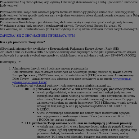
Pola oznaczone * są obowiązkowe, aby wybrany Diler mógł skontaktować się z Tobą i potwierdzić umówienie
jazdy testowej.
Pozostawiasz nam swoje dane osobowe poprzez formularz stanowiący prośbę o umówienie i realizację usługi
jazdy testowej. W ten sposób, podajesz nam swoje dane kontaktowe celem skontaktowania się przez nas z Tobą
telefonicznie lub mailowo.
Pozostawienie Twoich danych jest dobrowolne, ale konieczne abyś mógł skorzystać z usługi jazdy testowej.
W związku z usługą jazdy testowej i przekazanymi danymi, Toyota Central Europe Sp. z o.o., 02-
673 Warszawa, ul. Konstruktorska 5 (TCE) oraz wybrany diler są administratorami Twoich danych osobowych.
ZAPOZNAJ SIĘ Z OBOWIĄZKIEM INFORMACYJNYM
Kto i jak przetwarza Twoje dane?
(Obowiązek informacyjny wynikający z Rozporządzenia Parlamentu Europejskiego i Rady (UE)
2016/679 z dnia 27 kwietnia 2016 r. w sprawie ochrony osób fizycznych w związku z przetwarzaniem danych
osobowych i w sprawie swobodnego przepływu takich danych oraz uchylenia dyrektywy 95/46/WE (RODO))
Informujemy, iż:
Administrator danych, cele i podstawy prawne przetwarzania:
Administratorem Twoich danych osobowych we wskazanym poniżej zakresie są
Toyota Central
Europe Sp. z o.o.
, 02-673 Warszawa, ul. Konstruktorska 5 (
TCE
) oraz wybrany
Autoryzowany
Diler Toyoty
– aktualizowane listy adresowe oraz dane kontaktowe są na stronie
www.toyota.pl
(otwiera się w nowej karcie)
W zależności od wskazanej podstawy i celu przetwarzania administratorami są:.
DILER przetwarza Twoje osobowe w celu oraz na następującej podstawie prawnej:
w celu podjęcia działań, w tym umówienia i realizacji usługi jazdy testowej
(szczegółowe dane Dilera widnieją na formularzu, linku odsyłającym do strony
albo zostaną Tobie przekazane po skontaktowaniu się) na podstawie Twojego
zainteresowania ofertą na stronie internetowej TCE i Dilera oraz w razie zawarcia
umowy na taką usługę w celu jej wykonania (podstawa z art. 6 ust 1 lit.
b RODO),
w celu ewentualnego dochodzenia lub obrony przed roszczeniami będącym
realizacją prawnie uzasadnionego interesu Dilera (podstawa z art. 6 ust. 1 lit.
f RODO) (np. zapłata mandatu);
TCE przetwarza Twoje osobowe w celu oraz na następującej podstawie prawnej:
w celach analitycznych tj. w celu lepszego doboru usług do potrzeb klientów
Toyota i Lexus, ogólnej optymalizacji produktów Toyota i Lexus, optymalizacji
procesów obsługi, budowania wiedzy o klientach Toyota i Lexus, analizy
finansowej TCE oraz sieci dilerskiej, będących realizacją naszego prawnie