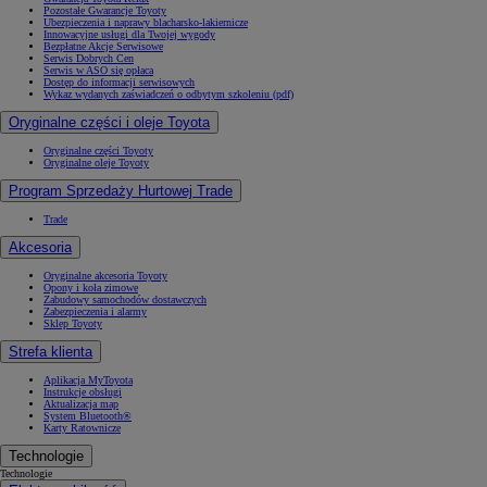
Pozostałe Gwarancje Toyoty
Ubezpieczenia i naprawy blacharsko-lakiernicze
Innowacyjne usługi dla Twojej wygody
Bezpłatne Akcje Serwisowe
Serwis Dobrych Cen
Serwis w ASO się opłaca
Dostęp do informacji serwisowych
Wykaz wydanych zaświadczeń o odbytym szkoleniu (pdf)
Oryginalne części i oleje Toyota
Oryginalne części Toyoty
Oryginalne oleje Toyoty
Program Sprzedaży Hurtowej Trade
Trade
Akcesoria
Oryginalne akcesoria Toyoty
Opony i koła zimowe
Zabudowy samochodów dostawczych
Zabezpieczenia i alarmy
Sklep Toyoty
Strefa klienta
Aplikacja MyToyota
Instrukcje obsługi
Aktualizacja map
System Bluetooth®
Karty Ratownicze
Technologie
Technologie