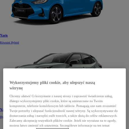
Yaris
Również Hybrid
Wykorzystujemy pliki cookie, aby ulepszyć naszą
witrynę
Chcemy ułatwić Ci korzystanie z naszej strony i usprawnić świadczenie usług,
dlatego wykorzystujemy pliki cookie, które są umieszczane na Twoim
komputerze, telefonie komórkowym lub tablecie. Pomagają one nam zrozumieć
Yaris Cross
Twoje potrzeby i ulepszać funkcjonalność naszej witryny. Są wykorzystywane do
dostarczania usług i narzędzi osób trzecich, a także służą do celów reklamowych.
Hybrid
Zalecamy akceptację wszystkich plików cookie. Jeżeli nie wyrażasz na to zgody,
możesz łatwo zmienić ich ustawienia. Szczegółowe informacje na ten temat