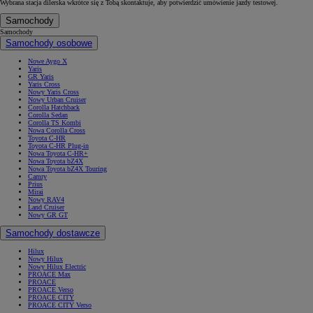
Wybrana stacja dilerska wkrótce się z Tobą skontaktuje, aby potwierdzić umówienie jazdy testowej.
Samochody
Samochody
Samochody osobowe
Nowe Aygo X
Yaris
GR Yaris
Yaris Cross
Nowy Yaris Cross
Nowy Urban Cruiser
Corolla Hatchback
Corolla Sedan
Corolla TS Kombi
Nowa Corolla Cross
Toyota C-HR
Toyota C-HR Plug-in
Nowa Toyota C-HR+
Nowa Toyota bZ4X
Nowa Toyota bZ4X Touring
Camry
Prius
Mirai
Nowy RAV4
Land Cruiser
Nowy GR GT
Samochody dostawcze
Hilux
Nowy Hilux
Nowy Hilux Electric
PROACE Max
PROACE
PROACE Verso
PROACE CITY
PROACE CITY Verso