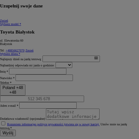
Uzupełnij swoje dane
Zmień
Wybierz model *
Toyota Białystok
ul. Elewatorska 60
Białystok
Tel:
+48856627070
Zmień
Wybierz dilera *
Najlepszy dzień na jazdę testową:
Najbardziej odpowiada mi jazda o godzinie:
Imię *
Nazwisko *
Telefon *
Poland +48
+48
Adres e-mail *
Dodatkowa wiadomość (opcjonalne)
Rozumiem informację
o polityce prywatności (otwiera się w nowej karcie)
.
Umów mnie na jazdę
testową.*
Wyślij