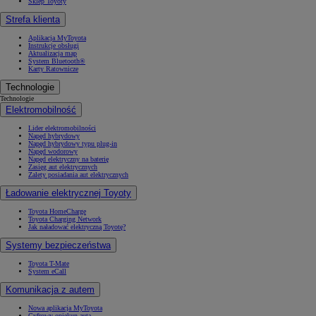
Sklep Toyoty
Strefa klienta
Aplikacja MyToyota
Instrukcje obsługi
Aktualizacja map
System Bluetooth®
Karty Ratownicze
Technologie
Technologie
Elektromobilność
Lider elektromobilności
Napęd hybrydowy
Napęd hybrydowy typu plug-in
Napęd wodorowy
Napęd elektryczny na baterię
Zasięg aut elektrycznych
Zalety posiadania aut elektrycznych
Ładowanie elektrycznej Toyoty
Toyota HomeCharge
Toyota Charging Network
Jak naładować elektryczną Toyotę?
Systemy bezpieczeństwa
Toyota T-Mate
System eCall
Komunikacja z autem
Nowa aplikacja MyToyota
Cyfrowy opiekun auta