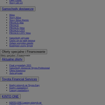
Land Cruiser
Nowy GR GT
Samochody dostawcze
Hilux
Nowy Hilux
Nowy Hilux Electric
PROACE Max
PROACE
PROACE Verso
PROACE CITY
PROACE CITY Verso
Samochody używane
Umów się na jazdę testową
Zobacz wszystkie cenniki
Konfiguruj swoją Toyotę
Oferty specjalne i Finansowanie
Oferty specjalne i Finansowanie
Aktualne oferty
Finał wyprzedaży 2025
Samochody dostawcze Toyota Professional
Oferta biznesowa
Auta używane
Toyota Financial Services
Kredyt niższych rat Toyota Easy
Kredyt standardowy
Leasing standardowy
KINTO ONE
KINTO ONE Leasing niższych rat