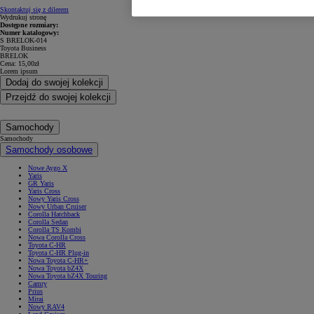
Skontaktuj się z dilerem
Wydrukuj stronę
Dostępne rozmiary:
Numer katalogowy:
S BRELOK-014
Toyota Business
BRELOK
Cena:
15,00zł
Lorem ipsum
Dodaj do swojej kolekcji
Przejdź do swojej kolekcji
Samochody
Samochody
Samochody osobowe
Nowe Aygo X
Yaris
GR Yaris
Yaris Cross
Nowy Yaris Cross
Nowy Urban Cruiser
Corolla Hatchback
Corolla Sedan
Corolla TS Kombi
Nowa Corolla Cross
Toyota C-HR
Toyota C-HR Plug-in
Nowa Toyota C-HR+
Nowa Toyota bZ4X
Nowa Toyota bZ4X Touring
Camry
Prius
Mirai
Nowy RAV4