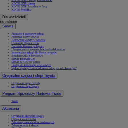
KINTO ONE Leasing konsumencki
KINTO ONE Najem
KINTO ONE Zarządzanie flotą
KINTO Mobility
Dla właścicieli
Dla właścicieli
Serwis
Promocje i sezonowe usługi
Pozostałe oferty serwisu
Rezerwacja wizyty w serwisie
Gwarancja Toyota Relax
Pozostałe Gwarancje Toyoty
Ubezpieczenia i naprawy blacharsko-lakiernicze
Innowacyjne usługi dla Twojej wygody
Bezpłatne Akcje Serwisowe
Serwis Dobrych Cen
Serwis w ASO się opłaca
Dostęp do informacji serwisowych
Wykaz wydanych zaświadczeń o odbytym szkoleniu (pdf)
Oryginalne części i oleje Toyota
Oryginalne części Toyoty
Oryginalne oleje Toyoty
Program Sprzedaży Hurtowej Trade
Trade
Akcesoria
Oryginalne akcesoria Toyoty
Opony i koła zimowe
Zabudowy samochodów dostawczych
Zabezpieczenia i alarmy