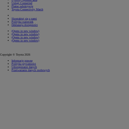
Usługi Connected
Płatne subskrypcje
Toyota Connectivity Match
Skontaktuj się z nami
Polityka ciasteczek
Deklaracja dostępności
(Opens in new window)
(Opens in new window)
(Opens in new window)
(Opens in new window)
Copyright © Toyota 2026
Informacje prawne
Polityka prywatności
Udostępnianie danych
Przetwarzanie danych osobowych