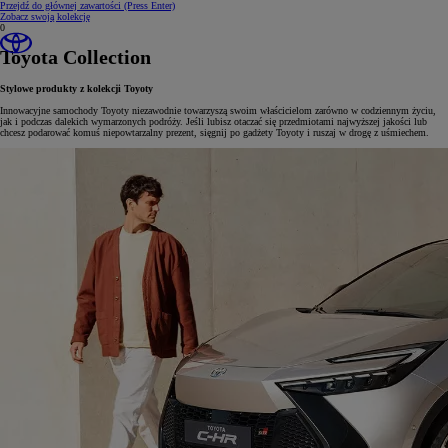
Przejdź do głównej zawartości
(Press Enter)
Zobacz swoją kolekcję
0
Toyota Collection
Stylowe produkty z kolekcji Toyoty
Innowacyjne samochody Toyoty niezawodnie towarzyszą swoim właścicielom zarówno w codziennym życiu,
jak i podczas dalekich wymarzonych podróży. Jeśli lubisz otaczać się przedmiotami najwyższej jakości lub
chcesz podarować komuś niepowtarzalny prezent, sięgnij po gadżety Toyoty i ruszaj w drogę z uśmiechem.