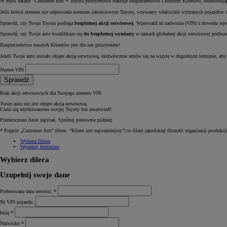
W myśl zasady ”Customer first”* Toyota priorytetowo traktuje bezpieczeństwo i komfort Klientów, monitorują
Jeśli któryś element nie odpowiada normom jakościowym Toyoty, wzywamy właścicieli wybranych pojazdów do
Sprawdź, czy Twoja Toyota podlega
bezpłatnej akcji serwisowej
. Wprowadź nr nadwozia (VIN) z dowodu rejes
Sprawdź, czy Twoje auto kwalifikuje się
do bezpłatnej wymiany
w ramach globalnej akcji serwisowej podusz
Bezpieczeństwo naszych Klientów jest dla nas priorytetem!
Jeżeli Twoje auto zostało objęte akcją serwisową, niezwłocznie umów się na wizytę w dogodnym terminie, aby
Numer VIN
Sprawdź
Brak akcji serwisowych dla Twojego numeru VIN
Twoje auto nie jest objęte akcją serwisową.
Ciesz się użytkowaniem swojej Toyoty bez zmartwień!
Przekroczono limit zapytań. Spróbuj ponownie później.
* Pojęcie „Customer first” (tłum. “Klient jest najważniejszy”) to filary japońskiej filozofii organizacji produkcji
Wybierz Dilera
Wypełnij formularz
Wybierz dilera
Uzupełnij swoje dane
Preferowana data serwisu: *
Nr VIN pojazdu:
Imię *
Nazwisko *