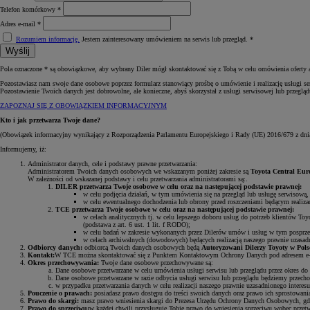
Telefon komórkowy *
Adres e-mail *
Rozumiem informację.
Jestem zainteresowany umówieniem na serwis lub przegląd. *
Wyślij
Pola oznaczone * są obowiązkowe, aby wybrany Diler mógł skontaktować się z Tobą w celu omówienia oferty a
Pozostawiasz nam swoje dane osobowe poprzez formularz stanowiący prośbę o umówienie i realizację usługi se
Pozostawienie Twoich danych jest dobrowolne, ale konieczne, abyś skorzystał z usługi serwisowej lub przegl
ZAPOZNAJ SIĘ Z OBOWIĄZKIEM INFORMACYJNYM
Kto i jak przetwarza Twoje dane?
(Obowiązek informacyjny wynikający z Rozporządzenia Parlamentu Europejskiego i Rady (UE) 2016/679 z dni
Informujemy, iż:
Administrator danych, cele i podstawy prawne przetwarzania:
Administratorem Twoich danych osobowych we wskazanym poniżej zakresie są
Toyota Central Euro
W zależności od wskazanej podstawy i celu przetwarzania administratorami są:.
DILER przetwarza Twoje osobowe w celu oraz na następującej podstawie prawnej:
w celu podjęcia działań, w tym umówienia się na przegląd lub usługę serwisową, 
w celu ewentualnego dochodzenia lub obrony przed roszczeniami będącym realizacj
TCE przetwarza Twoje osobowe w celu oraz na następującej podstawie prawnej:
Od
81 900 zł
w celach analitycznych tj. w celu lepszego doboru usług do potrzeb klientów Toy
(podstawa z art. 6 ust. 1 lit. f RODO);
w celu badań w zakresie wykonanych przez Dilerów umów i usług w tym posprzedaż
Yaris Cross
w celach archiwalnych (dowodowych) będących realizacją naszego prawnie uzasadn
HYBRID
Odbiorcy danych:
odbiorcą Twoich danych osobowych będą
Autoryzowani Dilerzy Toyoty w Polsc
Kontakt:
W TCE można skontaktować się z Punktem Kontaktowym Ochrony Danych pod adresem e
Okres przechowywania:
Twoje dane osobowe przechowywane są:
Dane osobowe przetwarzane w celu umówienia usługi serwisu lub przeglądu przez okres do 
Dane osobowe przetwarzane w razie odbycia usługi serwisu lub przeglądu będziemy przecho
w przypadku przetwarzania danych w celu realizacji naszego prawnie uzasadnionego interesu
Pouczenie o prawach:
posiadasz prawo dostępu do treści swoich danych oraz prawo ich sprostowania
Prawo do skargi:
masz prawo wniesienia skargi do Prezesa Urzędu Ochrony Danych Osobowych, gdy
Prawo do sprzeciwu:
w każdej chwili przysługuje Tobie prawo do wniesienia sprzeciwu wobec przet