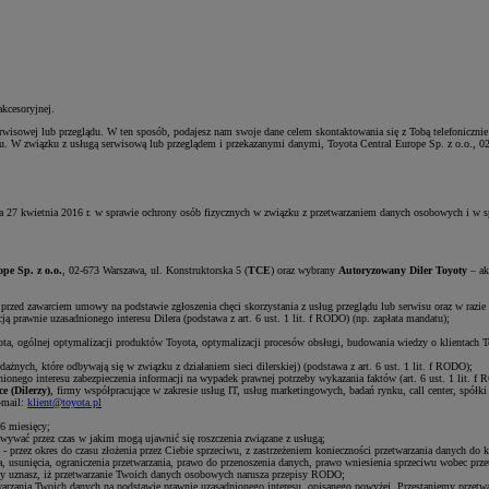
kcesoryjnej.
rwisowej lub przeglądu. W ten sposób, podajesz nam swoje dane celem skontaktowania się z Tobą telefoniczni
ądu. W związku z usługą serwisową lub przeglądem i przekazanymi danymi, Toyota Central Europe Sp. z o.o., 0
a 27 kwietnia 2016 r. w sprawie ochrony osób fizycznych w związku z przetwarzaniem danych osobowych i w
pe Sp. z o.o.
, 02-673 Warszawa, ul. Konstruktorska 5 (
TCE
) oraz wybrany
Autoryzowany Diler Toyoty
– ak
przed zawarciem umowy na podstawie zgłoszenia chęci skorzystania z usług przeglądu lub serwisu oraz w razie 
ą prawnie uzasadnionego interesu Dilera (podstawa z art. 6 ust. 1 lit. f RODO) (np. zapłata mandatu);
ota, ogólnej optymalizacji produktów Toyota, optymalizacji procesów obsługi, budowania wiedzy o klientach Toy
nych, które odbywają się w związku z działaniem sieci dilerskiej) (podstawa z art. 6 ust. 1 lit. f RODO);
ionego interesu zabezpieczenia informacji na wypadek prawnej potrzeby wykazania faktów (art. 6 ust. 1 lit. f
e (Dilerzy)
, firmy współpracujące w zakresie usług IT, usług marketingowych, badań rynku, call center, spó
-mail:
klient@toyota.pl
6 miesięcy;
wywać przez czas w jakim mogą ujawnić się roszczenia związane z usługą;
 - przez okres do czasu złożenia przez Ciebie sprzeciwu, z zastrzeżeniem konieczności przetwarzania danych do 
, usunięcia, ograniczenia przetwarzania, prawo do przenoszenia danych, prawo wniesienia sprzeciwu wobec prz
 uznasz, iż przetwarzanie Twoich danych osobowych narusza przepisy RODO;
warzania Twoich danych na podstawie prawnie uzasadnionego interesu, opisanego powyżej. Przestaniemy przetwa