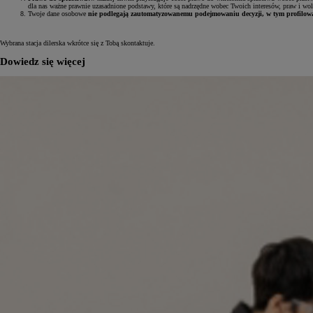
dla nas ważne prawnie uzasadnione podstawy, które są nadrzędne wobec Twoich interesów, praw i wol
Twoje dane osobowe
nie podlegają zautomatyzowanemu podejmowaniu decyzji, w tym profilow
Wybrana stacja dilerska wkrótce się z Tobą skontaktuje.
Dowiedz się więcej