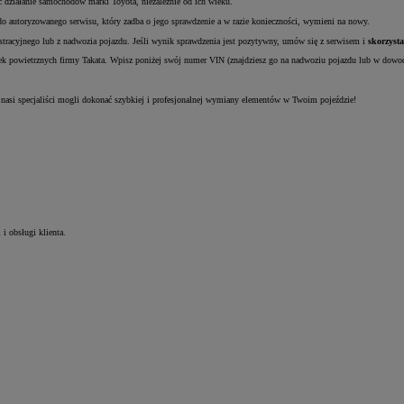
c działanie samochodów marki Toyota, niezależnie od ich wieku.
 autoryzowanego serwisu, który zadba o jego sprawdzenie a w razie konieczności, wymieni na nowy.
tracyjnego lub z nadwozia pojazdu. Jeśli wynik sprawdzenia jest pozytywny, umów się z serwisem i
skorzysta
ek powietrznych firmy Takata. Wpisz poniżej swój numer VIN (znajdziesz go na nadwoziu pojazdu lub w dowod
 nasi specjaliści mogli dokonać szybkiej i profesjonalnej wymiany elementów w Twoim pojeździe!
 i obsługi klienta.