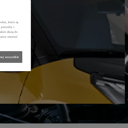
okie, które są
potrzeby i
także służą do
łatwo zmienić
uj wszystkie