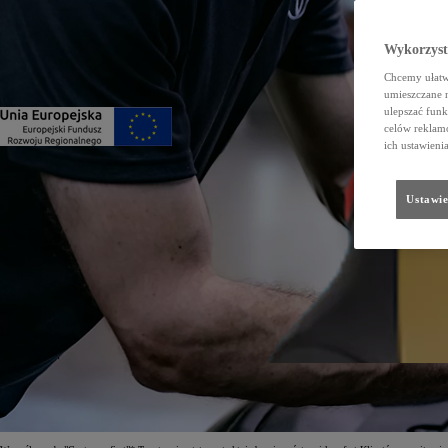
Wykorzystu
Chcemy ułatwi
umieszczane 
ulepszać funk
celów reklamo
ich ustawieni
Ustawie