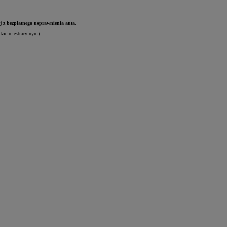
j z bezpłatnego usprawnienia auta.
zie rejestracyjnym).