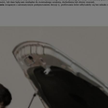
ności, lub dane będą nam niezbędne do ewentualnego ustalenia, dochodzenia lub obrony roszczeń;
aniu
związanym z automatycznym podejmowaniem decyzji tj. profilowaniu które odbywałoby się bez udziału c