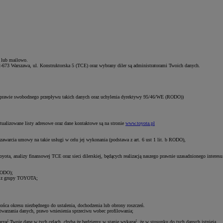
e lub mailowo.
2-673 Warszawa, ul. Konstruktorska 5 (TCE) oraz wybrany diler są administratorami Twoich danych.
 sprawie swobodnego przepływu takich danych oraz uchylenia dyrektywy 95/46/WE (RODO))
tualizowane listy adresowe oraz dane kontaktowe są na stronie
www.toyota.pl
zawarcia umowy na takie usługi w celu jej wykonania (podstawa z art. 6 ust 1 lit. b RODO),
ota, analizy finansowej TCE oraz sieci dilerskiej, będących realizacją naszego prawnie uzasadnionego interesu
 RODO);
łki z grupy TOYOTA;
końca okresu niezbędnego do ustalenia, dochodzenia lub obrony roszczeń.
etwarzania danych, prawo wniesienia sprzeciwu wobec profilowania;
rzać Twoje dane w tych celach, chyba że będziemy w stanie wykazać, że w stosunku do tych danych istnieją