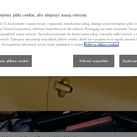
jemy pliki cookie, aby ulepszyć naszą witrynę
ć Ci korzystanie z naszej strony i usprawnić świadczenie usług, dlatego wykorzystujemy pliki co
na Twoim komputerze, telefonie komórkowym lub tablecie. Pomagają one nam zrozumieć Twoje 
cjonalność naszej witryny. Są wykorzystywane do dostarczania usług i narzędzi osób trzecich, a 
wych. Zalecamy akceptację wszystkich plików cookie. Jeżeli nie wyrażasz na to zgody, możesz 
a. Szczegółowe informacje na ten temat znajdziesz w naszej
Polityce plików cookie.
nia plików cookie
Odrzuć wszystkie
Zaakcept