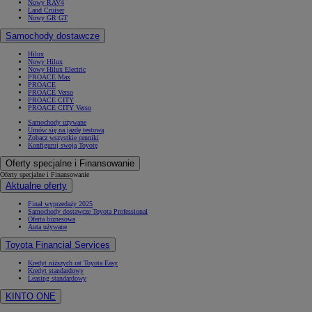
Nowy RAV4
Land Cruiser
Nowy GR GT
Samochody dostawcze
Hilux
Nowy Hilux
Nowy Hilux Electric
PROACE Max
PROACE
PROACE Verso
PROACE CITY
PROACE CITY Verso
Samochody używane
Umów się na jazdę testową
Zobacz wszystkie cenniki
Konfiguruj swoją Toyotę
Oferty specjalne i Finansowanie
Oferty specjalne i Finansowanie
Aktualne oferty
Finał wyprzedaży 2025
Samochody dostawcze Toyota Professional
Oferta biznesowa
Auta używane
Toyota Financial Services
Kredyt niższych rat Toyota Easy
Kredyt standardowy
Leasing standardowy
KINTO ONE