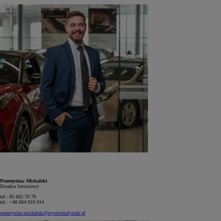
Przemysław Michalski
Doradca Serwisowy
tel.: 85 662 70 70
tel.: +48 664 010 014
przemyslaw.michalski@toyota-bialystok.pl