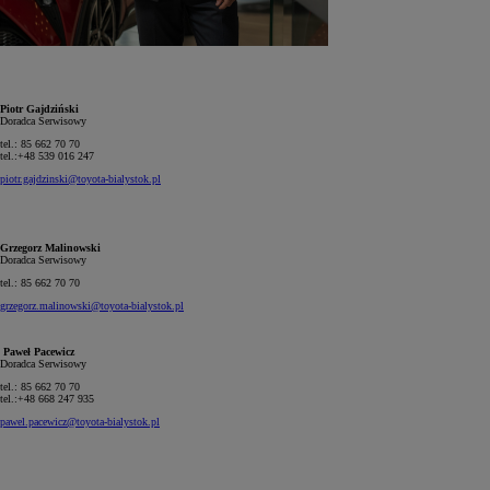
Piotr Gajdziński
Doradca Serwisowy
tel.: 85 662 70 70
tel.:+48 539 016 247
piotr.gajdzinski@toyota-bialystok.pl
Grzegorz Malinowski
Doradca Serwisowy
tel.: 85 662 70 70
grzegorz.malinowski@toyota-bialystok.pl
Paweł Pacewicz
Doradca Serwisowy
tel.: 85 662 70 70
tel.:+48 668 247 935
pawel.pacewicz@toyota-bialystok.pl