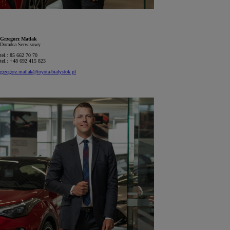
Grzegorz Matlak
Doradca Serwisowy
tel.: 85 662 70 70
tel.: +48 692 415 823
grzegorz.matlak@toyota-bialystok.pl