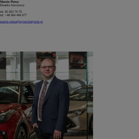
Marcin Piersa
Doradca Serwisowy
tel: 85 662 70 70
tel: +48 664 466 677
marcin.piersa@toyota-bialystok.pl