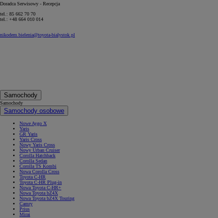
Doradca Serwisowy
- Recepcja
tel.: 85 662 70 70
tel.: +48 664 010 014
nikodem.bielenia@toyota-bialystok.pl
Samochody
Samochody
Samochody osobowe
Nowe Aygo X
Yaris
GR Yaris
Yaris Cross
Nowy Yaris Cross
Nowy Urban Cruiser
Corolla Hatchback
Corolla Sedan
Corolla TS Kombi
Nowa Corolla Cross
Toyota C-HR
Toyota C-HR Plug-in
Nowa Toyota C-HR+
Nowa Toyota bZ4X
Nowa Toyota bZ4X Touring
Camry
Prius
Mirai