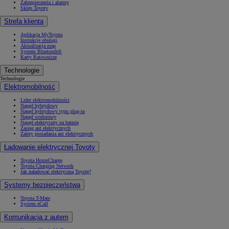
Zabezpieczenia i alarmy
Sklep Toyoty
Strefa klienta
Aplikacja MyToyota
Instrukcje obsługi
Aktualizacja map
System Bluetooth®
Karty Ratownicze
Technologie
Technologie
Elektromobilność
Lider elektromobilności
Napęd hybrydowy
Napęd hybrydowy typu plug-in
Napęd wodorowy
Napęd elektryczny na baterię
Zasięg aut elektrycznych
Zalety posiadania aut elektrycznych
Ładowanie elektrycznej Toyoty
Toyota HomeCharge
Toyota Charging Network
Jak naładować elektryczną Toyotę?
Systemy bezpieczeństwa
Toyota T-Mate
System eCall
Komunikacja z autem