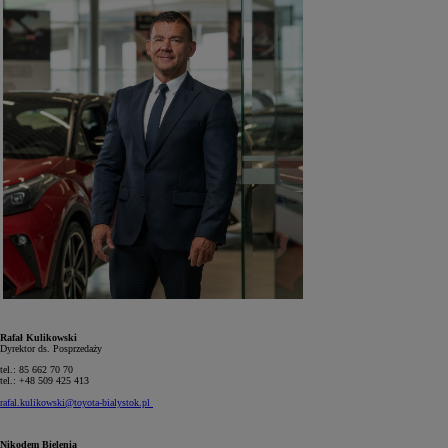
Rafał Kulikowski
Dyrektor ds. Posprzedaży
tel.: 85 662 70 70
tel.: +48 509 425 413
rafal.kulikowski@toyota-bialystok.pl
Nikodem Bielenia