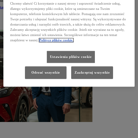
tel.: +48 668 247 754
Chcemy ułatwić Ci korzystanie z naszej strony i usprawnić świadczenie usług,
kamil.halicki@toyota-bialystok.pl
dlatego wykorzystujemy pliki cookie, które są umieszczane na Twoim
komputerze, telefonie komórkowym lub tablecie. Pomagają one nam zrozumieć
Twoje potrzeby i ulepszać funkcjonalność naszej witryny. Są wykorzystywane do
dostarczania usług i narzędzi osób trzecich, a także służą do celów reklamowych.
Zalecamy akceptację wszystkich plików cookie. Jeżeli nie wyrażasz na to zgody,
możesz łatwo zmienić ich ustawienia. Szczegółowe informacje na ten temat
znajdziesz w naszej
Polityce plików cookie.
Ustawienia plików cookie
Odrzuć wszystkie
Zaakceptuj wszystkie