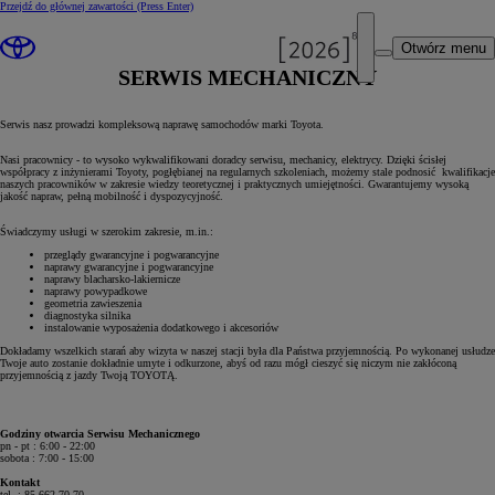
Przejdź do głównej zawartości
(Press Enter)
Otwórz menu
SERWIS MECHANICZNY
Serwis nasz prowadzi kompleksową naprawę samochodów marki Toyota.
Nasi pracownicy - to wysoko wykwalifikowani doradcy serwisu, mechanicy, elektrycy. Dzięki ścisłej
współpracy z inżynierami Toyoty, pogłębianej na regularnych szkoleniach, możemy stale podnosić kwalifikacje
naszych pracowników w zakresie wiedzy teoretycznej i praktycznych umiejętności. Gwarantujemy wysoką
jakość napraw, pełną mobilność i dyspozycyjność.
Świadczymy usługi w szerokim zakresie, m.in.:
przeglądy gwarancyjne i pogwarancyjne
naprawy gwarancyjne i pogwarancyjne
naprawy blacharsko-lakiernicze
naprawy powypadkowe
geometria zawieszenia
diagnostyka silnika
instalowanie wyposażenia dodatkowego i akcesoriów
Dokładamy wszelkich starań aby wizyta w naszej stacji była dla Państwa przyjemnością. Po wykonanej usłudze
Twoje auto zostanie dokładnie umyte i odkurzone, abyś od razu mógł cieszyć się niczym nie zakłóconą
przyjemnością z jazdy Twoją TOYOTĄ.
Godziny otwarcia Serwisu Mechanicznego
pn - pt : 6:00 - 22:00
sobota : 7:00 - 15:00
Kontakt
tel. : 85 662 70 70