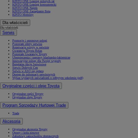
KINTO ONE Leasing niższych rat
KINTO ONE Leasing konsumencki
KINTO ONE Najem
KINTO ONE Zarządzanie flotą
KINTO Mobility
Dla właścicieli
Dla właścicieli
Serwis
Promocje i sezonowe usługi
Pozostałe oferty serwisu
Rezerwacja wizyty w serwisie
Gwarancja Toyota Relax
Pozostałe Gwarancje Toyoty
Ubezpieczenia i naprawy blacharsko-lakiernicze
Innowacyjne usługi dla Twojej wygody
Bezpłatne Akcje Serwisowe
Serwis Dobrych Cen
Serwis w ASO się opłaca
Dostęp do informacji serwisowych
Wykaz wydanych zaświadczeń o odbytym szkoleniu (pdf)
Oryginalne części i oleje Toyota
Oryginalne części Toyoty
Oryginalne oleje Toyoty
Program Sprzedaży Hurtowej Trade
Trade
Akcesoria
Oryginalne akcesoria Toyoty
Opony i koła zimowe
Zabudowy samochodów dostawczych