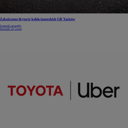
Zakończono licytację kolekcjonerskich GR Yarisów
Sprawdź szczegóły
Dowiedz się więcej