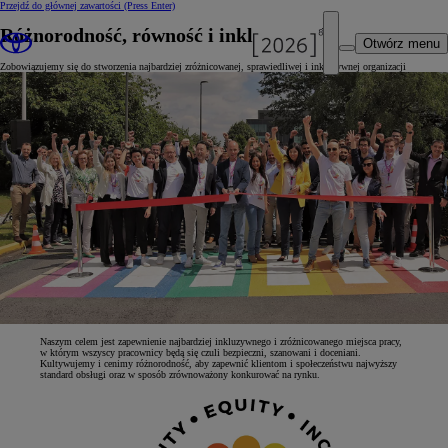
Przejdź do głównej zawartości
(Press Enter)
Różnorodność, równość i inkluzywność
Otwórz menu
Zobowiązujemy się do stworzenia najbardziej zróżnicowanej, sprawiedliwej i inkluzywnej organizacji
Naszym celem jest zapewnienie najbardziej inkluzywnego i zróżnicowanego miejsca pracy,
w którym wszyscy pracownicy będą się czuli bezpieczni, szanowani i doceniani.
Kultywujemy i cenimy różnorodność, aby zapewnić klientom i społeczeństwu najwyższy
standard obsługi oraz w sposób zrównoważony konkurować na rynku.