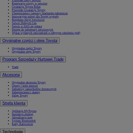
Pozostałe oferty serwisu
Rezerwacja wizyty w serwisie
Gwarancja Toyota Relax
Pozostałe Gwarancje Toyoty
Ubezpieczenia i naprawy blacharsko-lakiernicze
Innowacyjne usługi dla Twojej wygody
Bezpłatne Akcje Serwisowe
Serwis Dobrych Cen
Serwis w ASO się opłaca
Dostęp do informacji serwisowych
Wykaz wydanych zaświadczeń o odbytym szkoleniu (pdf)
Oryginalne części i oleje Toyota
Oryginalne części Toyoty
Oryginalne oleje Toyoty
Program Sprzedaży Hurtowej Trade
Trade
Akcesoria
Oryginalne akcesoria Toyoty
Opony i koła zimowe
Zabudowy samochodów dostawczych
Zabezpieczenia i alarmy
Sklep Toyoty
Strefa klienta
Aplikacja MyToyota
Instrukcje obsługi
Aktualizacja map
System Bluetooth®
Karty Ratownicze
Technologie