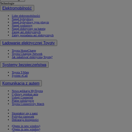
Technologie
Elektromobilność
Lider elektromobilności
Napęd hybrydowy
Napęd hybrydowy typu plug-in
Napęd wodorowy
Napęd elektryczny na baterię
Zasięg aut elektrycznych
Zalety posiadania aut elektrycznych
Ładowanie elektrycznej Toyoty
Toyota HomeCharge
Toyota Charging Network
Jak naładować elektryczną Toyotę?
Systemy bezpieczeństwa
Toyota T-Mate
System eCall
Komunikacja z autem
Nowa aplikacja MyToyota
Cyfrowy opiekun auta
Usługi Connected
Płatne subskrypcje
Toyota Connectivity Match
Skontaktuj się z nami
Polityka ciasteczek
Deklaracja dostępności
(Opens in new window)
(Opens in new window)