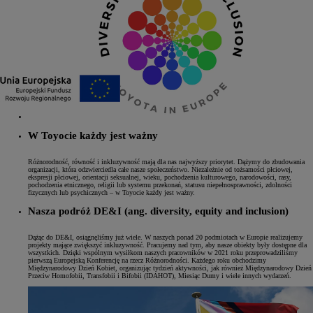
W Toyocie każdy jest ważny
Różnorodność, równość i inkluzywność mają dla nas najwyższy priorytet. Dążymy do zbudowania
organizacji, która odzwierciedla całe nasze społeczeństwo. Niezależnie od tożsamości płciowej,
ekspresji płciowej, orientacji seksualnej, wieku, pochodzenia kulturowego, narodowości, rasy,
pochodzenia etnicznego, religii lub systemu przekonań, statusu niepełnosprawności, zdolności
fizycznych lub psychicznych – w Toyocie każdy jest ważny.
Nasza podróż DE&I (ang. diversity, equity and inclusion)
Dążąc do DE&I, osiągnęliśmy już wiele. W naszych ponad 20 podmiotach w Europie realizujemy
projekty mające zwiększyć inkluzywność. Pracujemy nad tym, aby nasze obiekty były dostępne dla
wszystkich. Dzięki wspólnym wysiłkom naszych pracowników w 2021 roku przeprowadziliśmy
pierwszą Europejską Konferencję na rzecz Różnorodności. Każdego roku obchodzimy
Międzynarodowy Dzień Kobiet, organizując tydzień aktywności, jak również Międzynarodowy Dzień
Przeciw Homofobii, Transfobii i Bifobii (IDAHOT), Miesiąc Dumy i wiele innych wydarzeń.