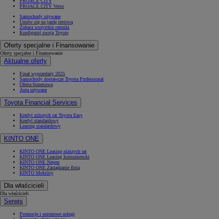
PROACE CITY
PROACE CITY Verso
Samochody używane
Umów się na jazdę testową
Zobacz wszystkie cenniki
Konfiguruj swoją Toyotę
Oferty specjalne i Finansowanie
Oferty specjalne i Finansowanie
Aktualne oferty
Finał wyprzedaży 2025
Samochody dostawcze Toyota Professional
Oferta biznesowa
Auta używane
Toyota Financial Services
Kredyt niższych rat Toyota Easy
Kredyt standardowy
Leasing standardowy
KINTO ONE
KINTO ONE Leasing niższych rat
KINTO ONE Leasing konsumencki
KINTO ONE Najem
KINTO ONE Zarządzanie flotą
KINTO Mobility
Dla właścicieli
Dla właścicieli
Serwis
Promocje i sezonowe usługi