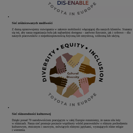
Sieć zróżnicowanych możliwości
Z dumą opracowujemy rozwiązania w zakresie mobilności włączającej dla naszych klientów. Staramy
się też, aby nasza organizacja była jak najbardziej dostępna – zarówno fizycznie, jak i cyfrowo – dla
naszych pracowników z niepełnosprawnością fizyczną lub umysłową, widoczną lub ukrytą.
Sieć różnorodności kulturowej
Dzięki ponad 70 narodowościom pracującym w całej Europie rozumiemy, że nasza siła leży
w różnicach. Nasza sieć promuje poczucie wspólnoty wśród pracowników o różnym pochodzeniu
kulturowym, etnicznym i rasowym, mówiących różnymi językami, wyznających różne religie
i wierzenia.