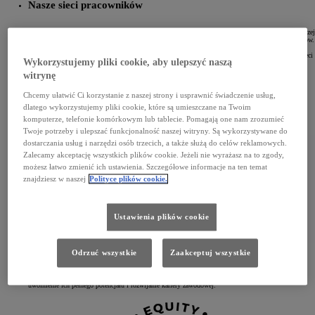
Nasze sieci pracowników
Uważne wsłuchiwanie się w głos naszej zróżnicowanej społeczności ma kluczowe znaczenie dla naszej
strategii. Ważnym czynnikiem i katalizatorem zmian są sieci prowadzone przez naszych pracowników.
Zapewniają ciepłą, przyjazną, bezpieczną przestrzeń dla nieuprzywilejowanych grup i sojuszników,
podnoszą świadomość poprzez organizowanie imprez i działań oraz doradzają w zakresie DE&I. Sieci
Wykorzystujemy pliki cookie, aby ulepszyć naszą
te są otwarte dla każdego, kto chciałby się do nas przyłączyć, zostać wolontariuszem lub po prostu
sporadycznie okazywać swoje wsparcie.
witrynę
Chcemy ułatwić Ci korzystanie z naszej strony i usprawnić świadczenie usług,
dlatego wykorzystujemy pliki cookie, które są umieszczane na Twoim
komputerze, telefonie komórkowym lub tablecie. Pomagają one nam zrozumieć
Twoje potrzeby i ulepszać funkcjonalność naszej witryny. Są wykorzystywane do
dostarczania usług i narzędzi osób trzecich, a także służą do celów reklamowych.
Zalecamy akceptację wszystkich plików cookie. Jeżeli nie wyrażasz na to zgody,
możesz łatwo zmienić ich ustawienia. Szczegółowe informacje na ten temat
znajdziesz w naszej
Polityce plików cookie.
Ustawienia plików cookie
Odrzuć wszystkie
Zaakceptuj wszystkie
Sieć kobieca
Nasza grupa jest najdłużej istniejącą siecią reprezentującą obszary korporacyjne, inżynieryjne
i produkcyjne. Naszym celem jest inspirowanie i motywowanie kobiet w Toyocie do współpracy,
uwolnienie ich pełnego potencjału i rozwijanie kariery zawodowej.