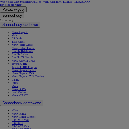
Wersje specjalne Sébastien Ogier 9x World Champion Edition i MORIZO RR
Dowiedz się więcej
Pokaż więcej
Samochody
Samochody
Samochody osobowe
Nowe Aygo X
Yaris
GR Yaris
Yaris Cross
Nowy Yaris Cross
Nowy Urban Cruiser
Corolla Hatchback
Corolla Sedan
Corolla TS Kombi
Nowa Corolla Cross
Toyota C-HR
Toyota C-HR Plug-in
Nowa Toyota C-HR+
Nowa Toyota bZ4X
Nowa Toyota bZ4X Touring
Camry
Prius
Mirai
Nowy RAV4
Land Cruiser
Nowy GR GT
Samochody dostawcze
Hilux
Nowy Hilux
Nowy Hilux Electric
PROACE Max
PROACE
PROACE Verso