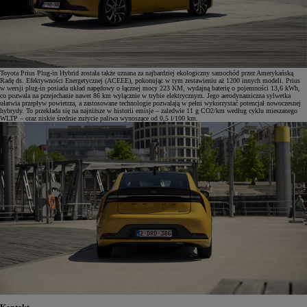
Toyota Prius Plug-in Hybrid została także uznana za najbardziej ekologiczny samochód przez Amerykańską
Radę ds. Efektywności Energetycznej (ACEEE), pokonując w tym zestawieniu aż 1200 innych modeli. Prius
w wersji plug-in posiada układ napędowy o łącznej mocy 223 KM, wydajną baterię o pojemności 13,6 kWh,
co pozwala na przejechanie nawet 86 km wyłącznie w trybie elektrycznym. Jego aerodynamiczna sylwetka
ułatwia przepływ powietrza, a zastosowane technologie pozwalają w pełni wykorzystać potencjał nowoczesnej
hybrydy. To przekłada się na najniższe w historii emisje – zaledwie 11 g CO2/km według cyklu mieszanego
WLTP – oraz niskie średnie zużycie paliwa wynoszące od 0,5 l/100 km.