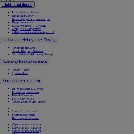
Elektromobilność
Lider elektromobilności
Napęd hybrydowy
Napęd hybrydowy typu plug-in
Napęd wodorowy
Napęd elektryczny na baterię
Zasięg aut elektrycznych
Zalety posiadania aut elektrycznych
Ładowanie elektrycznej Toyoty
Toyota HomeCharge
Toyota Charging Network
Jak naładować elektryczną Toyotę?
Systemy bezpieczeństwa
Toyota T-Mate
System eCall
Komunikacja z autem
Nowa aplikacja MyToyota
Cyfrowy opiekun auta
Usługi Connected
Płatne subskrypcje
Toyota Connectivity Match
Skontaktuj się z nami
Polityka ciasteczek
Deklaracja dostępności
(Opens in new window)
(Opens in new window)
(Opens in new window)