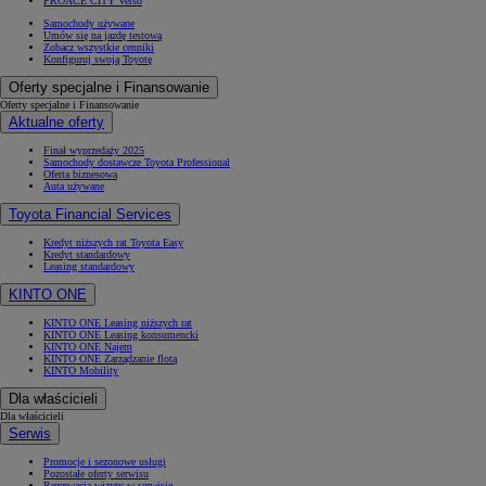
PROACE CITY Verso
Samochody używane
Umów się na jazdę testową
Zobacz wszystkie cenniki
Konfiguruj swoją Toyotę
Oferty specjalne i Finansowanie
Oferty specjalne i Finansowanie
Aktualne oferty
Finał wyprzedaży 2025
Samochody dostawcze Toyota Professional
Oferta biznesowa
Auta używane
Toyota Financial Services
Kredyt niższych rat Toyota Easy
Kredyt standardowy
Leasing standardowy
KINTO ONE
KINTO ONE Leasing niższych rat
KINTO ONE Leasing konsumencki
KINTO ONE Najem
KINTO ONE Zarządzanie flotą
KINTO Mobility
Dla właścicieli
Dla właścicieli
Serwis
Promocje i sezonowe usługi
Pozostałe oferty serwisu
Rezerwacja wizyty w serwisie