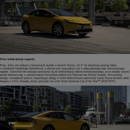
Prius kolekcjonuje nagrody
Prius, który jest jednym z kluczowych modeli w historii Toyoty, od 27 lat utrzymuje pozycję lidera
w dziedzinie technologii hybrydowej, a obecnie jest wyposażony już w piątą generację tego innowacyjnego
napędu. Samochód ten znacząco przyczynił się do elektryfikacji sektora motoryzacyjnego, za co między innymi
został uhonorowany w renomowanym brytyjskim plebiscycie TopGear.com Electric Awards. Nowoczesny
design, oszczędność paliwa i imponujący zasięg w trybie elektrycznym najnowszej wersji Priusa docenili także
eksperci z USA i Kanady, którzy przyznali mu tytuł North American Car of the Year™ (NACTOY).