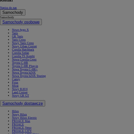
Kontakt
Napisz do nas
Samochody
Samochody
Samochody osobowe
Nowe Aygo X
Yaris
GR Yaris
Yaris Cross
Nowy Yaris Cross
Nowy Urban Cruiser
Corolla Hatchback
Corolla Sedan
Corolla TS Kombi
Nowa Corolla Cross
Toyota C-HR
Toyota C-HR Plug-in
Nowa Toyota C-HR+
Nowa Toyota bZ4X
Nowa Toyota bZ4X Touring
Camry
Prius
Mirai
Nowy RAV4
Land Cruiser
Nowy GR GT
Samochody dostawcze
Hilux
Nowy Hilux
Nowy Hilux Electric
PROACE Max
PROACE
PROACE Verso
PROACE CITY