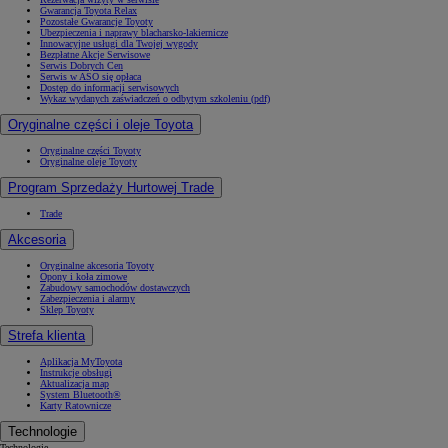
Gwarancja Toyota Relax
Pozostałe Gwarancje Toyoty
Ubezpieczenia i naprawy blacharsko-lakiernicze
Innowacyjne usługi dla Twojej wygody
Bezpłatne Akcje Serwisowe
Serwis Dobrych Cen
Serwis w ASO się opłaca
Dostęp do informacji serwisowych
Wykaz wydanych zaświadczeń o odbytym szkoleniu (pdf)
Oryginalne części i oleje Toyota
Oryginalne części Toyoty
Oryginalne oleje Toyoty
Program Sprzedaży Hurtowej Trade
Trade
Akcesoria
Oryginalne akcesoria Toyoty
Opony i koła zimowe
Zabudowy samochodów dostawczych
Zabezpieczenia i alarmy
Sklep Toyoty
Strefa klienta
Aplikacja MyToyota
Instrukcje obsługi
Aktualizacja map
System Bluetooth®
Karty Ratownicze
Technologie
Technologie