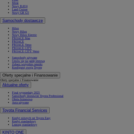
Mirai
Nowy RAV4
Land Cruiser
Nowy GR GT
Samochody dostawcze
Hilux
Nowy Hilux
Nowy Hilux Electric
PROACE Max
PROACE
PROACE Verso
PROACE CITY
PROACE CITY Verso
Samochody używane
Umów się na jazdę testową
Zobacz wszystkie cenniki
Konfiguruj swoją Toyotę
Oferty specjalne i Finansowanie
Oferty specjalne i Finansowanie
Aktualne oferty
Finał wyprzedaży 2025
Samochody dostawcze Toyota Professional
Oferta biznesowa
Auta używane
Toyota Financial Services
Kredyt niższych rat Toyota Easy
Kredyt standardowy
Leasing standardowy
KINTO ONE