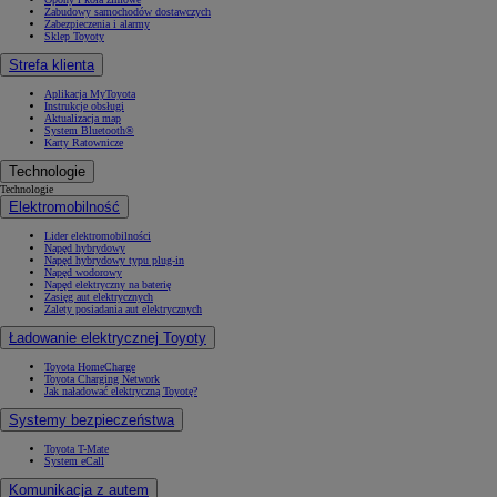
Zabudowy samochodów dostawczych
Zabezpieczenia i alarmy
Sklep Toyoty
Strefa klienta
Aplikacja MyToyota
Instrukcje obsługi
Aktualizacja map
System Bluetooth®
Karty Ratownicze
Technologie
Technologie
Elektromobilność
Lider elektromobilności
Napęd hybrydowy
Napęd hybrydowy typu plug-in
Napęd wodorowy
Napęd elektryczny na baterię
Zasięg aut elektrycznych
Zalety posiadania aut elektrycznych
Ładowanie elektrycznej Toyoty
Toyota HomeCharge
Toyota Charging Network
Jak naładować elektryczną Toyotę?
Systemy bezpieczeństwa
Toyota T-Mate
System eCall
Komunikacja z autem