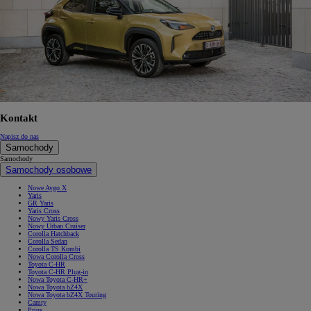
Kontakt
Napisz do nas
Samochody
Samochody
Samochody osobowe
Nowe Aygo X
Yaris
GR Yaris
Yaris Cross
Nowy Yaris Cross
Nowy Urban Cruiser
Corolla Hatchback
Corolla Sedan
Corolla TS Kombi
Nowa Corolla Cross
Toyota C-HR
Toyota C-HR Plug-in
Nowa Toyota C-HR+
Nowa Toyota bZ4X
Nowa Toyota bZ4X Touring
Camry
Prius