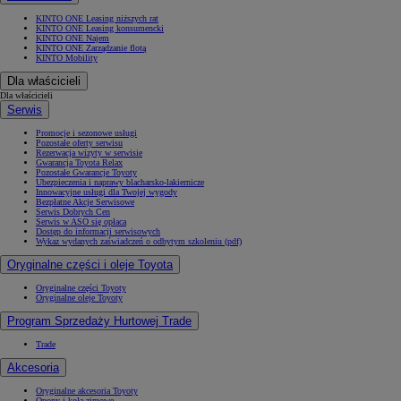
KINTO ONE Leasing niższych rat
KINTO ONE Leasing konsumencki
KINTO ONE Najem
KINTO ONE Zarządzanie flotą
KINTO Mobility
Dla właścicieli
Dla właścicieli
Serwis
Promocje i sezonowe usługi
Pozostałe oferty serwisu
Rezerwacja wizyty w serwisie
Gwarancja Toyota Relax
Pozostałe Gwarancje Toyoty
Ubezpieczenia i naprawy blacharsko-lakiernicze
Innowacyjne usługi dla Twojej wygody
Bezpłatne Akcje Serwisowe
Serwis Dobrych Cen
Serwis w ASO się opłaca
Dostęp do informacji serwisowych
Wykaz wydanych zaświadczeń o odbytym szkoleniu (pdf)
Oryginalne części i oleje Toyota
Oryginalne części Toyoty
Oryginalne oleje Toyoty
Program Sprzedaży Hurtowej Trade
Trade
Akcesoria
Oryginalne akcesoria Toyoty
Opony i koła zimowe