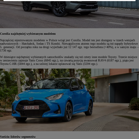
Corolla najchętniej wybieranym modelem
Najczęściej rejestrowanym modelem w Polsce wciąż jest Corolla. Model ten jest dostępny w trzech wersjach
nadwoziowych – Hatchabck, Sedan i TS Kombi. Niewątpliwym atutem tego modelu są też napędy hybrydowe
5. generacji. Od początku roku na drogi wyjechało już 12 147 egz. tego bestsellera (+40%), a w samym maju –
1736 egz.
W dziesiątce najchętniej wybieranych samochodów znalazły się też cztery inne modele Toyoty. Trzecie miejsce
w zestawieniu zajmuje Yaris Cross (6845 egz.), na czwartą pozycję awansował RAV4 (6187 egz.), piąta jest
Toyota C-HR (5844 egz.), a na szóstej lokacie uplasował się Yaris (5594 egz.).
Sześciu liderów segmentów