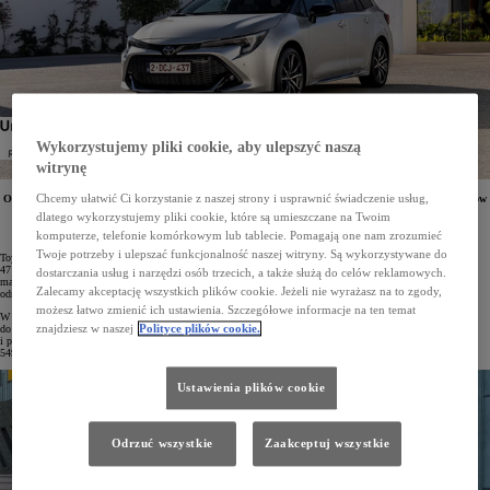
Wykorzystujemy pliki cookie, aby ulepszyć naszą
witrynę
Chcemy ułatwić Ci korzystanie z naszej strony i usprawnić świadczenie usług,
Od stycznia do maja 2024 roku w Polsce zarejestrowano 47 488 osobowych i dostawczych samochodów
Toyoty, co zapewniło marce pierwsze miejsce zarówno wśród klientów indywidualnych, jak i firm.
dlatego wykorzystujemy pliki cookie, które są umieszczane na Twoim
Najchętniej wybieranym autem w Polsce niezmiennie pozostaje Corolla. Aygo X, Yaris, Yaris Cross,
Corolla, RAV4 i Toyota C-HR prowadzą w swoich segmentach.
komputerze, telefonie komórkowym lub tablecie. Pomagają one nam zrozumieć
Twoje potrzeby i ulepszać funkcjonalność naszej witryny. Są wykorzystywane do
Toyota dominuje na polskim rynku motoryzacyjnym. Od stycznia do maja 2024 roku zarejestrowano już
47 488 samochodów osobowych i dostawczych tej marki, co jest wynikiem lepszym od dwóch kolejnych
dostarczania usług i narzędzi osób trzecich, a także służą do celów reklamowych.
marek w zestawieniu razem wziętych. W porównaniu z analogicznym okresem roku ubiegłego Toyota
Zalecamy akceptację wszystkich plików cookie. Jeżeli nie wyrażasz na to zgody,
odnotowała wzrost na poziomie 19%.
możesz łatwo zmienić ich ustawienia. Szczegółowe informacje na ten temat
W maju na polskie drogi wyjechało łącznie 8329 osobowych i dostawczych samochodów Toyoty (+37% rok
znajdziesz w naszej
Polityce plików cookie.
do roku). Pojazdy japońskiej marki są najchętniej wybierane zarówno przez klientów indywidualnych, jak
i przez firmy. Osoby prywatne w maju zarejestrowały 2838 egz. Toyoty (103% wzrostu), a przedsiębiorcy –
5491 egz. (18% wzrostu).
Ustawienia plików cookie
Odrzuć wszystkie
Zaakceptuj wszystkie