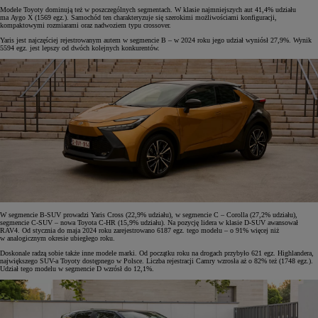
Modele Toyoty dominują też w poszczególnych segmentach. W klasie najmniejszych aut 41,4% udziału
ma Aygo X (1569 egz.). Samochód ten charakteryzuje się szerokimi możliwościami konfiguracji,
kompaktowymi rozmiarami oraz nadwoziem typu crossover.
Yaris jest najczęściej rejestrowanym autem w segmencie B – w 2024 roku jego udział wyniósł 27,9%. Wynik
5594 egz. jest lepszy od dwóch kolejnych konkurentów.
W segmencie B-SUV prowadzi Yaris Cross (22,9% udziału), w segmencie C – Corolla (27,2% udziału),
segmencie C-SUV – nowa Toyota C-HR (15,9% udziału). Na pozycję lidera w klasie D-SUV awansował
RAV4. Od stycznia do maja 2024 roku zarejestrowano 6187 egz. tego modelu – o 91% więcej niż
w analogicznym okresie ubiegłego roku.
Doskonale radzą sobie także inne modele marki. Od początku roku na drogach przybyło 621 egz. Highlandera,
największego SUV-a Toyoty dostępnego w Polsce. Liczba rejestracji Camry wzrosła aż o 82% też (1748 egz.).
Udział tego modelu w segmencie D wzrósł do 12,1%.