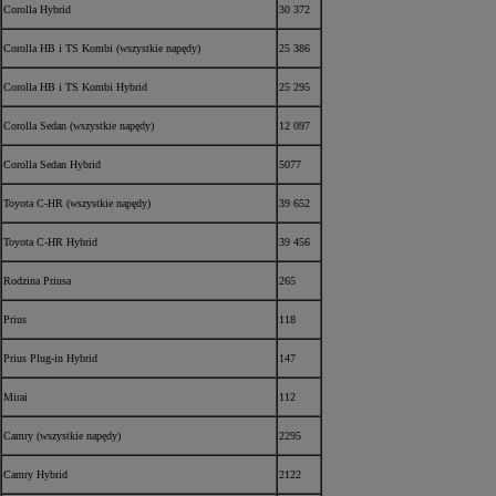
Corolla Hybrid
30 372
Corolla HB i TS Kombi (wszystkie napędy)
25 386
Corolla HB i TS Kombi Hybrid
25 295
Corolla Sedan (wszystkie napędy)
12 097
Corolla Sedan Hybrid
5077
Toyota C-HR (wszystkie napędy)
39 652
Toyota C-HR Hybrid
39 456
Rodzina Priusa
265
Prius
118
Prius Plug-in Hybrid
147
Mirai
112
Camry (wszystkie napędy)
2295
Camry Hybrid
2122