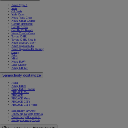
Nowe Aygo X
Yaris
GR Yaris
Yaris Cross
Nowy Yaris Cross
Nowy Urban Cruiser
Corolla Hatchback
Corolla Sedan
Corolla TS Kombi
Nowa Corolla Cross
Toyota C-HR
Toyota C-HR Plug-in
Nowa Toyota C-HR+
Nowa Toyota bZ4X
Nowa Toyota bZ4X Touring
Camry
Prius
Mirai
Nowy RAV4
Land Cruiser
Nowy GR GT
Samochody dostawcze
Hilux
Nowy Hilux
Nowy Hilux Electric
PROACE Max
PROACE
PROACE Verso
PROACE CITY
PROACE CITY Verso
Samochody używane
Umów się na jazdę testową
Zobacz wszystkie cenniki
Konfiguruj swoją Toyotę
Oferty specjalne i Finansowanie