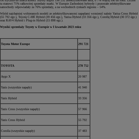
Od stycznia do marca klienci Toyoty kupili 198 232 zelektryfikowane auta, o 7% więcej rok do roku. Liczba
ta stanowi 71% całkowitej sprzedaży marki. W Europie Zachodniej hybrydy i pozostałe zelektryfikowane
samochody odpowiadały za 76% sprzedaży, a na wschodnich rynkach regionu – 54%.
Wśród najchętniej wybieranych modeli ze zelektryfikowanymi napędami wymienić należy Yarisa Cross Hybrid
(55 792 egz.), Toyotę C-HR Hybrid (39 456 egz.), Yarisa Hybrid (33 356 egz.), Corollę Hybrid (30 372 egz.)
oraz RAV4 Hybrid i Plug-in Hybrid (15 898 egz.).
Wyniki sprzedaży Toyoty w Europie w I kwartale 2023 roku
Toyota Motor Europe
291 721
TOYOTA
278 752
Aygo X
20 987
Yaris (wszystkie napędy)
41 940
Yaris Hybrid
33 356
Yaris Cross (wszystkie napędy)
57 966
Yaris Cross Hybrid
55 792
Corolla (wszystkie napędy)
37 483