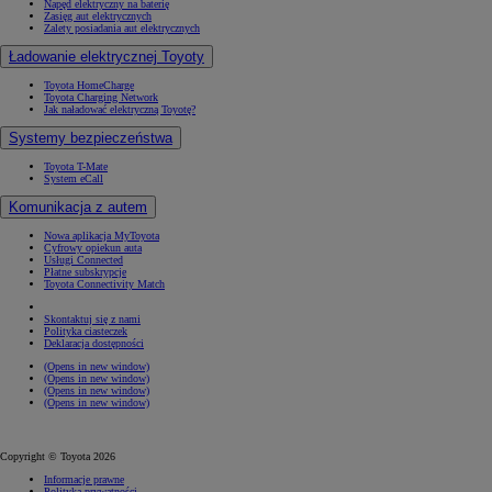
Napęd elektryczny na baterię
Zasięg aut elektrycznych
Zalety posiadania aut elektrycznych
Ładowanie elektrycznej Toyoty
Toyota HomeCharge
Toyota Charging Network
Jak naładować elektryczną Toyotę?
Systemy bezpieczeństwa
Toyota T-Mate
System eCall
Komunikacja z autem
Nowa aplikacja MyToyota
Cyfrowy opiekun auta
Usługi Connected
Płatne subskrypcje
Toyota Connectivity Match
Skontaktuj się z nami
Polityka ciasteczek
Deklaracja dostępności
(Opens in new window)
(Opens in new window)
(Opens in new window)
(Opens in new window)
Copyright © Toyota 2026
Informacje prawne
Polityka prywatności