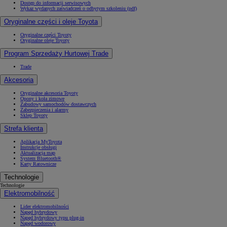
Dostęp do informacji serwisowych
Wykaz wydanych zaświadczeń o odbytym szkoleniu (pdf)
Oryginalne części i oleje Toyota
Oryginalne części Toyoty
Oryginalne oleje Toyoty
Program Sprzedaży Hurtowej Trade
Trade
Akcesoria
Oryginalne akcesoria Toyoty
Opony i koła zimowe
Zabudowy samochodów dostawczych
Zabezpieczenia i alarmy
Sklep Toyoty
Strefa klienta
Aplikacja MyToyota
Instrukcje obsługi
Aktualizacja map
System Bluetooth®
Karty Ratownicze
Technologie
Technologie
Elektromobilność
Lider elektromobilności
Napęd hybrydowy
Napęd hybrydowy typu plug-in
Napęd wodorowy