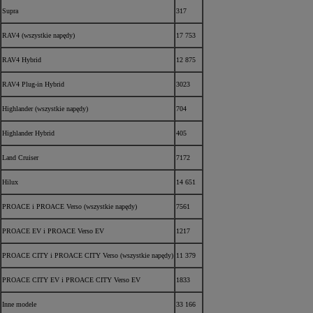
Supra
317
RAV4 (wszystkie napędy)
17 753
RAV4 Hybrid
12 875
RAV4 Plug-in Hybrid
3023
Highlander (wszystkie napędy)
704
Highlander Hybrid
405
Land Cruiser
7172
Hilux
14 651
PROACE i PROACE Verso (wszystkie napędy)
7561
PROACE EV i PROACE Verso EV
1217
PROACE CITY i PROACE CITY Verso (wszystkie napędy)
11 379
PROACE CITY EV i PROACE CITY Verso EV
1833
Inne modele
33 166