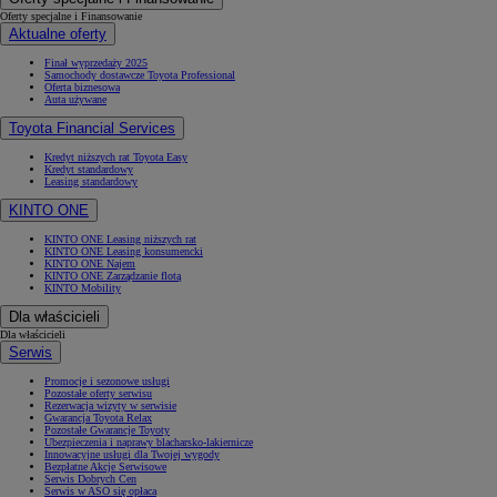
Oferty specjalne i Finansowanie
Aktualne oferty
Finał wyprzedaży 2025
Samochody dostawcze Toyota Professional
Oferta biznesowa
Auta używane
Toyota Financial Services
Kredyt niższych rat Toyota Easy
Kredyt standardowy
Leasing standardowy
KINTO ONE
KINTO ONE Leasing niższych rat
KINTO ONE Leasing konsumencki
KINTO ONE Najem
KINTO ONE Zarządzanie flotą
KINTO Mobility
Dla właścicieli
Dla właścicieli
Serwis
Promocje i sezonowe usługi
Pozostałe oferty serwisu
Rezerwacja wizyty w serwisie
Gwarancja Toyota Relax
Pozostałe Gwarancje Toyoty
Ubezpieczenia i naprawy blacharsko-lakiernicze
Innowacyjne usługi dla Twojej wygody
Bezpłatne Akcje Serwisowe
Serwis Dobrych Cen
Serwis w ASO się opłaca