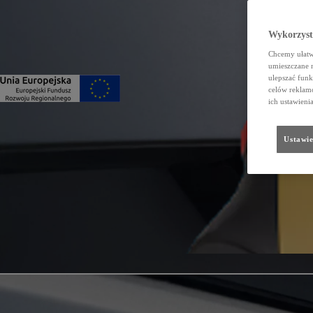
Wykorzystu
Chcemy ułatwi
umieszczane 
ulepszać funk
celów reklamo
ich ustawieni
Ustawie