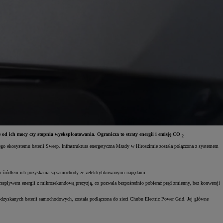
 od ich mocy czy stopnia wyeksploatowania. Ogranicza to straty energii i emisję CO
2
go ekosystemu baterii Sweep. Infrastruktura energetyczna Mazdy w Hiroszimie została połączona z systemem
ym źródłem ich pozyskania są samochody ze zelektryfikowanymi napędami.
przepływem energii z mikrosekundową precyzją, co pozwala bezpośrednio pobierać prąd zmienny, bez konwersji
yskanych baterii samochodowych, została podłączona do sieci Chubu Electric Power Grid. Jej główne