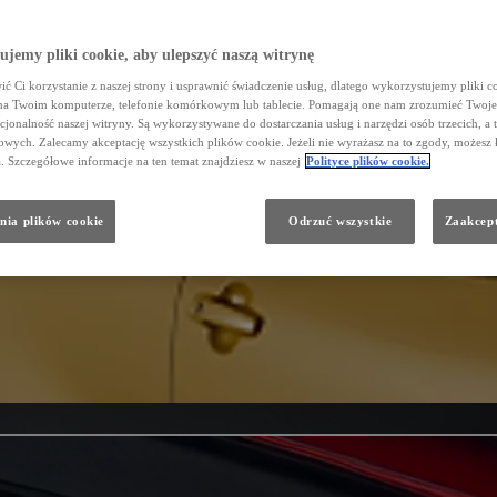
jemy pliki cookie, aby ulepszyć naszą witrynę
ć Ci korzystanie z naszej strony i usprawnić świadczenie usług, dlatego wykorzystujemy pliki co
na Twoim komputerze, telefonie komórkowym lub tablecie. Pomagają one nam zrozumieć Twoje 
cjonalność naszej witryny. Są wykorzystywane do dostarczania usług i narzędzi osób trzecich, a 
wych. Zalecamy akceptację wszystkich plików cookie. Jeżeli nie wyrażasz na to zgody, możesz 
a. Szczegółowe informacje na ten temat znajdziesz w naszej
Polityce plików cookie.
nia plików cookie
Odrzuć wszystkie
Zaakcept