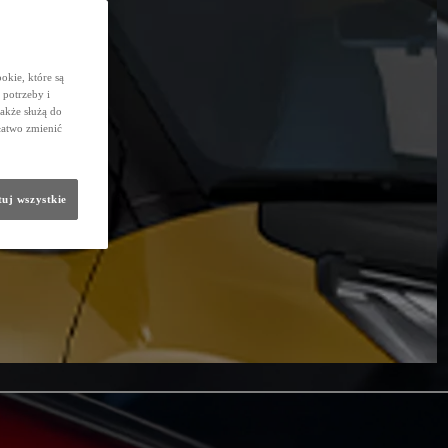
okie, które są
potrzeby i
także służą do
łatwo zmienić
uj wszystkie