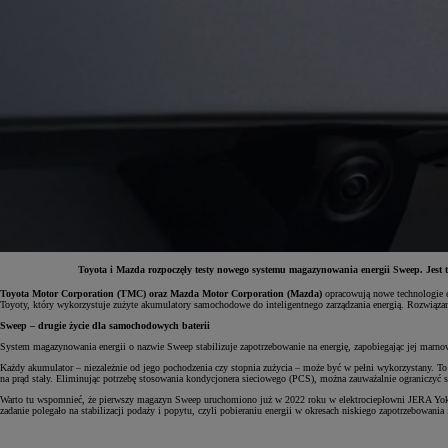
Toyota i Mazda rozpoczęły testy nowego systemu magazynowania energii Sweep. Jest t
Toyota Motor Corporation (TMC) oraz Mazda Motor Corporation (Mazda)
opracowują nowe technologie e
Toyoty, który wykorzystuje zużyte akumulatory samochodowe do inteligentnego zarządzania energią. Rozwiązani
Od
81 900 zł
Sweep – drugie życie dla samochodowych baterii
Yaris Cross
System magazynowania energii o nazwie Sweep stabilizuje zapotrzebowanie na energię, zapobiegając jej marn
HYBRID
Każdy akumulator – niezależnie od jego pochodzenia czy stopnia zużycia – może być w pełni wykorzystany. To
na prąd stały. Eliminując potrzebę stosowania kondycjonera sieciowego (PCS), można zauważalnie ograniczyć stra
Warto tu wspomnieć, że pierwszy magazyn Sweep uruchomiono już w 2022 roku w elektrociepłowni JERA Yokka
zadanie polegało na stabilizacji podaży i popytu, czyli pobieraniu energii w okresach niskiego zapotrzebowania