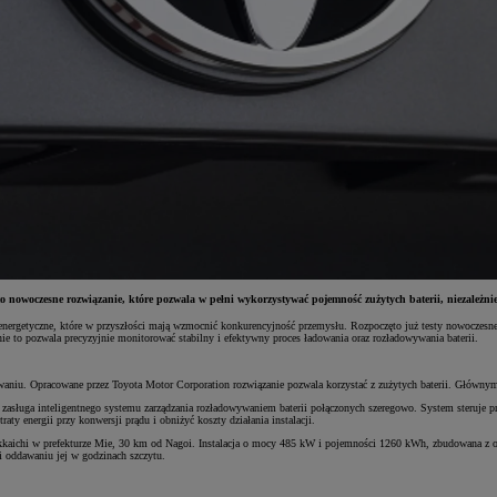
o nowoczesne rozwiązanie, które pozwala w pełni wykorzystywać pojemność zużytych baterii, niezależnie
nergetyczne, które w przyszłości mają wzmocnić konkurencyjność przemysłu.
Rozpoczęto już testy nowoczesne
e to pozwala precyzyjnie monitorować stabilny i efektywny proces ładowania oraz rozładowywania baterii.
owaniu. Opracowane przez Toyota Motor Corporation rozwiązanie pozwala korzystać z zużytych baterii. Główn
 zasługa inteligentnego systemu zarządzania rozładowywaniem baterii połączonych szeregowo. System steruje 
ty energii przy konwersji prądu i obniżyć koszty działania instalacji.
ichi w prefekturze Mie, 30 km od Nagoi. Instalacja o mocy 485 kW i pojemności 1260 kWh, zbudowana z odz
 i oddawaniu jej w godzinach szczytu.