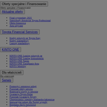
Oferty specjalne i Finansowanie
Oferty specjalne i Finansowanie
Aktualne oferty
Finał wyprzedaży 2025
Od
105 300 zł
Samochody dostawcze Toyota Professional
Oferta biznesowa
Corolla Hatchback
Auta używane
HYBRID
Toyota Financial Services
Kredyt niższych rat Toyota Easy
Kredyt standardowy
Leasing standardowy
KINTO ONE
KINTO ONE Leasing niższych rat
KINTO ONE Leasing konsumencki
KINTO ONE Najem
KINTO ONE Zarządzanie flotą
KINTO Mobility
Dla właścicieli
Dla właścicieli
Serwis
Promocje i sezonowe usługi
Pozostałe oferty serwisu
Rezerwacja wizyty w serwisie
Gwarancja Toyota Relax
Pozostałe Gwarancje Toyoty
Ubezpieczenia i naprawy blacharsko-lakiernicze
Innowacyjne usługi dla Twojej wygody
Bezpłatne Akcje Serwisowe