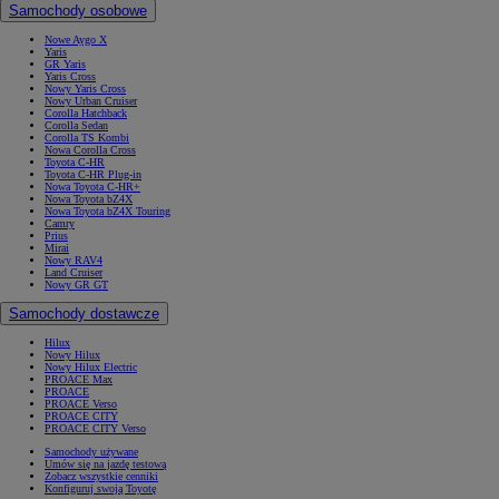
Samochody osobowe
Nowe Aygo X
Yaris
GR Yaris
Yaris Cross
Nowy Yaris Cross
Nowy Urban Cruiser
Corolla Hatchback
Corolla Sedan
Corolla TS Kombi
Nowa Corolla Cross
Toyota C-HR
Toyota C-HR Plug-in
Nowa Toyota C-HR+
Nowa Toyota bZ4X
Nowa Toyota bZ4X Touring
Camry
Prius
Mirai
Nowy RAV4
Land Cruiser
Nowy GR GT
Samochody dostawcze
Hilux
Nowy Hilux
Nowy Hilux Electric
PROACE Max
PROACE
PROACE Verso
PROACE CITY
PROACE CITY Verso
Samochody używane
Umów się na jazdę testową
Zobacz wszystkie cenniki
Konfiguruj swoją Toyotę