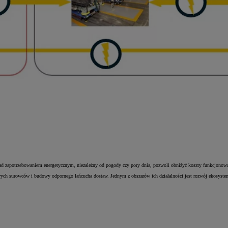
 nad zapotrzebowaniem energetycznym, niezależny od pogody czy pory dnia, pozwoli obniżyć koszty funkcjonowa
ch surowców i budowy odpornego łańcucha dostaw. Jednym z obszarów ich działalności jest rozwój ekosystemu 