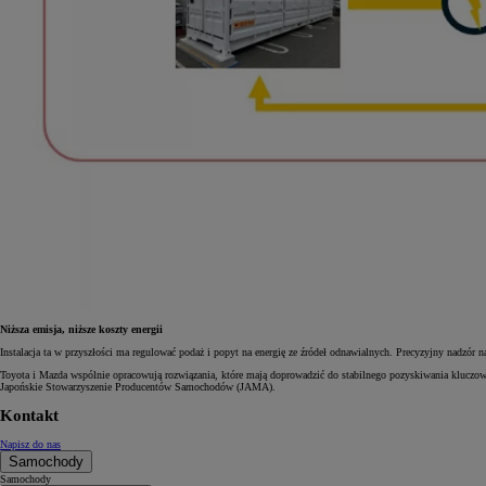
Niższa emisja, niższe koszty energii
Instalacja ta w przyszłości ma regulować podaż i popyt na energię ze źródeł odnawialnych. Precyzyjny nadzór
Toyota i Mazda wspólnie opracowują rozwiązania, które mają doprowadzić do stabilnego pozyskiwania kluczowy
Japońskie Stowarzyszenie Producentów Samochodów (JAMA).
Kontakt
Napisz do nas
Samochody
Samochody