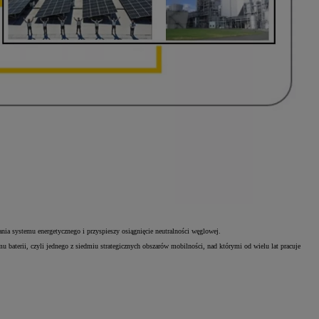
nia systemu energetycznego i przyspieszy osiągnięcie neutralności węglowej.
baterii, czyli jednego z siedmiu strategicznych obszarów mobilności, nad którymi od wielu lat pracuje