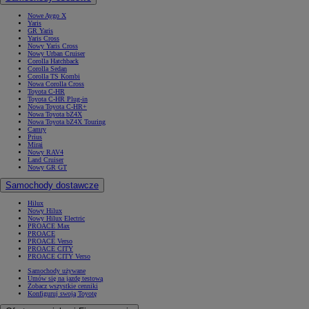
Nowe Aygo X
Yaris
GR Yaris
Yaris Cross
Nowy Yaris Cross
Nowy Urban Cruiser
Corolla Hatchback
Corolla Sedan
Corolla TS Kombi
Nowa Corolla Cross
Toyota C-HR
Toyota C-HR Plug-in
Nowa Toyota C-HR+
Nowa Toyota bZ4X
Nowa Toyota bZ4X Touring
Camry
Prius
Mirai
Nowy RAV4
Land Cruiser
Nowy GR GT
Samochody dostawcze
Hilux
Nowy Hilux
Nowy Hilux Electric
PROACE Max
PROACE
PROACE Verso
PROACE CITY
PROACE CITY Verso
Samochody używane
Umów się na jazdę testową
Zobacz wszystkie cenniki
Konfiguruj swoją Toyotę