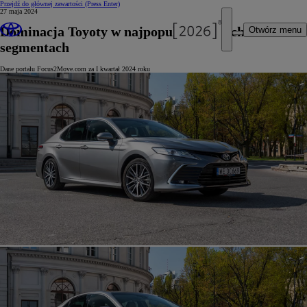
Przejdź do głównej zawartości
(Press Enter)
27 maja 2024
Dominacja Toyoty w najpopularniejszych
Otwórz menu
segmentach
Dane portalu Focus2Move.com za I kwartał 2024 roku