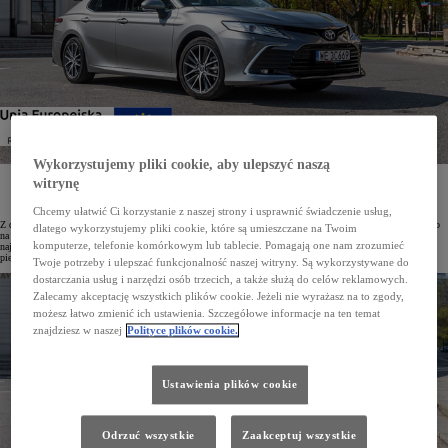
Wykorzystujemy pliki cookie, aby ulepszyć naszą
Portal Focus2Move.com podał najnowsze dane o światowej sprzedaży samochodów w wybranych
witrynę
segmentach w I kwartale 2024 roku. Wiodąca pozycja przypadła w udziale Toyocie. Marka jest też
zdecydowanym liderem w najważniejszych segmentach.
Chcemy ułatwić Ci korzystanie z naszej strony i usprawnić świadczenie usług,
Z danych portalu Focus2Move.com wynika, że w I kwartale 2024 roku pozycję lidera rynku motoryzacyjnego
dlatego wykorzystujemy pliki cookie, które są umieszczane na Twoim
na świecie utrzymuje Toyota. Modele marki dominują również w swoich segmentach. Tak np. Corolla jest
komputerze, telefonie komórkowym lub tablecie. Pomagają one nam zrozumieć
najpopularniejszym autem kompaktowym, Camry to lider segmentu aut średniej wielkości, Yaris zajmuje
pierwsze miejsce wśród samochodów miejskich.
Twoje potrzeby i ulepszać funkcjonalność naszej witryny. Są wykorzystywane do
dostarczania usług i narzędzi osób trzecich, a także służą do celów reklamowych.
Zalecamy akceptację wszystkich plików cookie. Jeżeli nie wyrażasz na to zgody,
możesz łatwo zmienić ich ustawienia. Szczegółowe informacje na ten temat
znajdziesz w naszej
Polityce plików cookie.
Ustawienia plików cookie
Odrzuć wszystkie
Zaakceptuj wszystkie