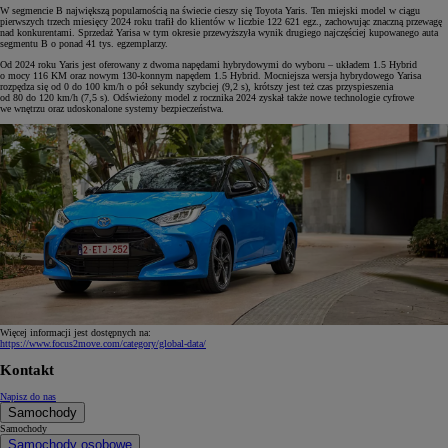
W segmencie B największą popularnością na świecie cieszy się Toyota Yaris. Ten miejski model w ciągu
pierwszych trzech miesięcy 2024 roku trafił do klientów w liczbie 122 621 egz., zachowując znaczną przewagę
nad konkurentami. Sprzedaż Yarisa w tym okresie przewyższyła wynik drugiego najczęściej kupowanego auta
segmentu B o ponad 41 tys. egzemplarzy.
Od 2024 roku Yaris jest oferowany z dwoma napędami hybrydowymi do wyboru – układem 1.5 Hybrid
o mocy 116 KM oraz nowym 130-konnym napędem 1.5 Hybrid. Mocniejsza wersja hybrydowego Yarisa
rozpędza się od 0 do 100 km/h o pół sekundy szybciej (9,2 s), krótszy jest też czas przyspieszenia
od 80 do 120 km/h (7,5 s). Odświeżony model z rocznika 2024 zyskał także nowe technologie cyfrowe
we wnętrzu oraz udoskonalone systemy bezpieczeństwa.
Więcej informacji jest dostępnych na:
https://www.focus2move.com/category/global-data/
Kontakt
Napisz do nas
Samochody
Samochody
Samochody osobowe