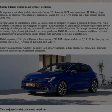
Camry liderem segmentu aut średniej wielkości
W segmencie aut klasy średniej dominuje Camry. W I kwartale 2024 roku sprzedano 141 284 egz. tego
modelu, co stanowi 7,9% udziału w segmencie. Wynik ten jest o 4,4% lepszy niż w tym samym okresie
2023 roku.
Toyota Camry to komfortowy sedan. W Europie jest on dostępny wyłącznie z napędem hybrydowym. Auto
wyróżnia się na rynku pod względem trwałości i niezawodności. O popularności hybrydowego sedana Toyoty
decydują także bezpieczeństwo, oszczędność oraz dobre właściwości jezdne. To zasługa zarówno 4. generacji
technologii hybrydowej, jak i bardzo sztywnej platformy TNGA-K z nisko położonym środkiem ciężkości
i dopracowanym zawieszeniem, dzięki którym auto prowadzi się pewnie i komfortowo.
Układ napędowy 2.5 Hybrid Dynamic Force o mocy 218 KM zużywa średnio od 5,3 l/100 km benzyny, zaś
średnia emisja CO
wynosi od 120 g/km (wg WLTP).
2
Camry ma przestronne wnętrze i pojemny, 524-litrowy bagażnik, a duży rozstaw osi (2825 mm) zapewnia
komfort podróżowania wszystkim pasażerom.
Yaris najpopularniejszym autem miejskim