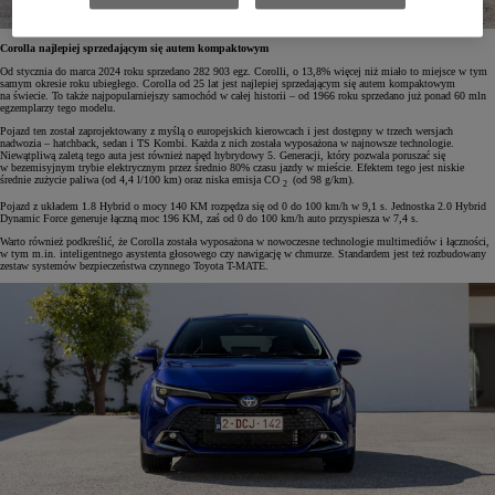
Corolla najlepiej sprzedającym się autem kompaktowym
Od stycznia do marca 2024 roku sprzedano 282 903 egz. Corolli, o 13,8% więcej niż miało to miejsce w tym
samym okresie roku ubiegłego. Corolla od 25 lat jest najlepiej sprzedającym się autem kompaktowym
na świecie. To także najpopularniejszy samochód w całej historii – od 1966 roku sprzedano już ponad 60 mln
egzemplarzy tego modelu.
Pojazd ten został zaprojektowany z myślą o europejskich kierowcach i jest dostępny w trzech wersjach
nadwozia – hatchback, sedan i TS Kombi. Każda z nich została wyposażona w najnowsze technologie.
Niewątpliwą zaletą tego auta jest również napęd hybrydowy 5. Generacji, który pozwala poruszać się
w bezemisyjnym trybie elektrycznym przez średnio 80% czasu jazdy w mieście. Efektem tego jest niskie
średnie zużycie paliwa (od 4,4 l/100 km) oraz niska emisja CO
(od 98 g/km).
2
Pojazd z układem 1.8 Hybrid o mocy 140 KM rozpędza się od 0 do 100 km/h w 9,1 s. Jednostka 2.0 Hybrid
Dynamic Force generuje łączną moc 196 KM, zaś od 0 do 100 km/h auto przyspiesza w 7,4 s.
Warto również podkreślić, że Corolla została wyposażona w nowoczesne technologie multimediów i łączności,
w tym m.in. inteligentnego asystenta głosowego czy nawigację w chmurze. Standardem jest też rozbudowany
zestaw systemów bezpieczeństwa czynnego Toyota T-MATE.