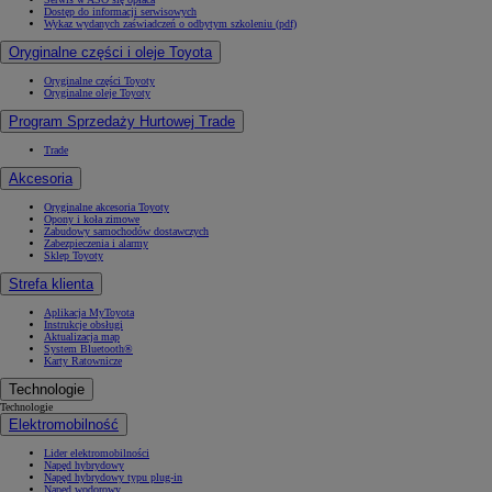
Dostęp do informacji serwisowych
Wykaz wydanych zaświadczeń o odbytym szkoleniu (pdf)
Oryginalne części i oleje Toyota
Oryginalne części Toyoty
Oryginalne oleje Toyoty
Program Sprzedaży Hurtowej Trade
Trade
Akcesoria
Oryginalne akcesoria Toyoty
Opony i koła zimowe
Zabudowy samochodów dostawczych
Zabezpieczenia i alarmy
Sklep Toyoty
Strefa klienta
Aplikacja MyToyota
Instrukcje obsługi
Aktualizacja map
System Bluetooth®
Karty Ratownicze
Technologie
Technologie
Elektromobilność
Lider elektromobilności
Napęd hybrydowy
Napęd hybrydowy typu plug-in
Napęd wodorowy