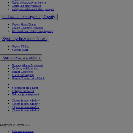
Napęd elektryczny na baterię
Zasięg aut elektrycznych
Zalety posiadania aut elektrycznych
Ładowanie elektrycznej Toyoty
Toyota HomeCharge
Toyota Charging Network
Jak naładować elektryczną Toyotę?
Systemy bezpieczeństwa
Toyota T-Mate
System eCall
Komunikacja z autem
Nowa aplikacja MyToyota
Cyfrowy opiekun auta
Usługi Connected
Płatne subskrypcje
Toyota Connectivity Match
Skontaktuj się z nami
Polityka ciasteczek
Deklaracja dostępności
(Opens in new window)
(Opens in new window)
(Opens in new window)
(Opens in new window)
Copyright © Toyota 2026
Informacje prawne