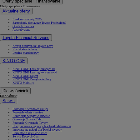
Oferty specjalne i Finansowanie
Oferty specjalne i Finansowanie
Aktualne oferty
Finał wyprzedaży 2025
Samochody dostawcze Toyota Professional
Oferta biznesowa
Auta używane
Toyota Financial Services
Kredyt niższych rat Toyota Easy
Kredyt standardowy
Leasing standardowy
KINTO ONE
KINTO ONE Leasing niższych rat
KINTO ONE Leasing konsumencki
KINTO ONE Najem
KINTO ONE Zarządzanie flotą
KINTO Mobility
Dla właścicieli
Dla właścicieli
Serwis
Promocje i sezonowe usługi
Pozostałe oferty serwisu
Rezerwacja wizyty w serwisie
Gwarancja Toyota Relax
Pozostałe Gwarancje Toyoty
Ubezpieczenia i naprawy blacharsko-lakiernicze
Innowacyjne usługi dla Twojej wygody
Bezpłatne Akcje Serwisowe
Serwis Dobrych Cen
Serwis w ASO się opłaca