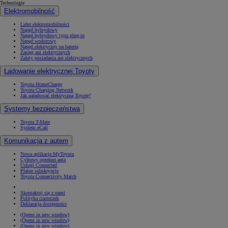
Technologie
Elektromobilność
Lider elektromobilności
Napęd hybrydowy
Napęd hybrydowy typu plug-in
Napęd wodorowy
Napęd elektryczny na baterię
Zasięg aut elektrycznych
Zalety posiadania aut elektrycznych
Ładowanie elektrycznej Toyoty
Toyota HomeCharge
Toyota Charging Network
Jak naładować elektryczną Toyotę?
Systemy bezpieczeństwa
Toyota T-Mate
System eCall
Komunikacja z autem
Nowa aplikacja MyToyota
Cyfrowy opiekun auta
Usługi Connected
Płatne subskrypcje
Toyota Connectivity Match
Skontaktuj się z nami
Polityka ciasteczek
Deklaracja dostępności
(Opens in new window)
(Opens in new window)
(Opens in new window)