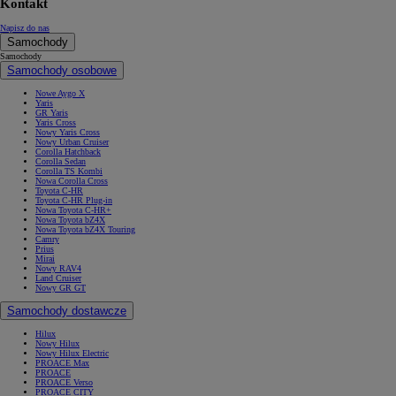
Kontakt
Napisz do nas
Samochody
Samochody
Samochody osobowe
Nowe Aygo X
Yaris
GR Yaris
Yaris Cross
Nowy Yaris Cross
Nowy Urban Cruiser
Corolla Hatchback
Corolla Sedan
Corolla TS Kombi
Nowa Corolla Cross
Toyota C-HR
Toyota C-HR Plug-in
Nowa Toyota C-HR+
Nowa Toyota bZ4X
Nowa Toyota bZ4X Touring
Camry
Prius
Mirai
Nowy RAV4
Land Cruiser
Nowy GR GT
Samochody dostawcze
Hilux
Nowy Hilux
Nowy Hilux Electric
PROACE Max
PROACE
PROACE Verso
PROACE CITY