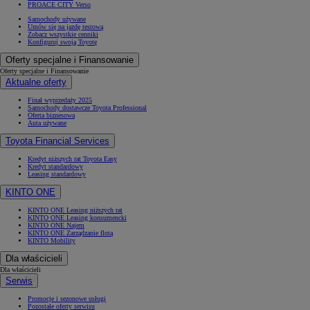
PROACE CITY Verso
Samochody używane
Umów się na jazdę testową
Zobacz wszystkie cenniki
Konfiguruj swoją Toyotę
Oferty specjalne i Finansowanie
Oferty specjalne i Finansowanie
Aktualne oferty
Finał wyprzedaży 2025
Samochody dostawcze Toyota Professional
Oferta biznesowa
Auta używane
Toyota Financial Services
Kredyt niższych rat Toyota Easy
Kredyt standardowy
Leasing standardowy
KINTO ONE
KINTO ONE Leasing niższych rat
KINTO ONE Leasing konsumencki
KINTO ONE Najem
KINTO ONE Zarządzanie flotą
KINTO Mobility
Dla właścicieli
Dla właścicieli
Serwis
Promocje i sezonowe usługi
Pozostałe oferty serwisu