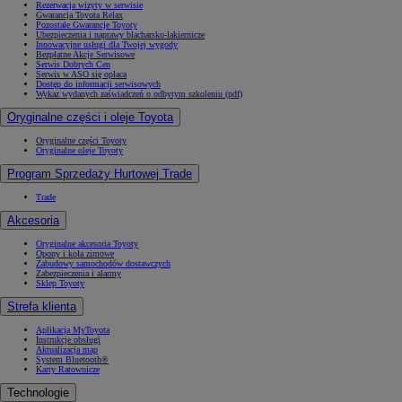
Rezerwacja wizyty w serwisie
Gwarancja Toyota Relax
Pozostałe Gwarancje Toyoty
Ubezpieczenia i naprawy blacharsko-lakiernicze
Innowacyjne usługi dla Twojej wygody
Bezpłatne Akcje Serwisowe
Serwis Dobrych Cen
Serwis w ASO się opłaca
Dostęp do informacji serwisowych
Wykaz wydanych zaświadczeń o odbytym szkoleniu (pdf)
Oryginalne części i oleje Toyota
Oryginalne części Toyoty
Oryginalne oleje Toyoty
Program Sprzedaży Hurtowej Trade
Trade
Akcesoria
Oryginalne akcesoria Toyoty
Opony i koła zimowe
Zabudowy samochodów dostawczych
Zabezpieczenia i alarmy
Sklep Toyoty
Strefa klienta
Aplikacja MyToyota
Instrukcje obsługi
Aktualizacja map
System Bluetooth®
Karty Ratownicze
Technologie