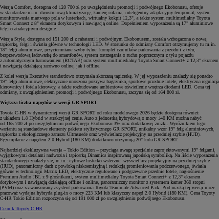
Wersja Comfort, dostępna od 120 700 zł po uwzględnieniu promocji i podwójnego Ekobonusu, oferuje
w standardzie m.in. dwustrefową klimatyzację, kamerę cofania, inteligentny adaptacyjny tempomat, system
monitorowania martwego pola w lusterkach, wirtualny kokpit 12,3", a także system multimedialny Toyota
Smart Connect z 8" ekranem dotykowym i nawigacją online. Dopełnieniem wyposażenia są 17" aluminiowe
felgi o atrakcyjnym designie.
Wersja Style, dostępna od 151 200 zł z rabatami i podwójnym Ekobonusem, została wzbogacona o nową
tapicerkę, felgi i światła główne w technologii LED. W stosunku do odmiany Comfort otrzymujemy tu m.in.
18" felgi aluminiowe, przyciemniane szyby tylne, komplet czujników parkowania z przodu i z tyłu,
bezprzewodową ładowarkę do smartfonów, system ostrzegania o ruchu poprzecznym z tyłu pojazdu
z automatycznym hamowaniem (RCTAB) oraz system multimedialny Toyota Smart Connect+ z 12,3" ekranem
i nawigacją działającą zarówno online, jak i offline.
Z kolei wersja Executive standardowo otrzymała skórzaną tapicerkę. W jej wyposażeniu znalazły się ponadto
19" felgi aluminiowe, elektrycznie unoszona pokrywa bagażnika, sportowe przednie fotele, elektryczna regulacja
kierownicy i fotela kierowcy, a także rozbudowane ambientowe oświetlenie wnętrza diodami LED. Cena tej
odmiany, z uwzględnieniem promocji i podwójnego Ekobonusu, zaczyna się od 164 800 zł.
Większa liczba napędów w wersji GR SPORT
Toyota C-HR w dynamicznej wersji GR SPORT od roku modelowego 2026 będzie dostępna również
z układem 1.8 Hybrid w atrakcyjnej cenie. Auto z jednostką hybrydową o mocy 140 KM można nabyć
od 165 700 zł po uwzględnieniu podwójnego Ekobonusu 3% oraz dodatkowej zniżki. Wyróżnikiem tego
wariantu są standardowe elementy pakietu stylistycznego GR SPORT, unikalny wzór 19" felg aluminiowych,
tapicerka z ekologicznego zamszu Ultrasuede oraz wyświetlacz projekcyjny na przedniej szybie (HUD).
Egzemplarze z napędem 2.0 Hybrid (180 KM) dodatkowo otrzymują 20" koła GR SPORT.
Najbardziej ekskluzywna wersja – Tokio Edition – przyciąga uwagę specjalnie zaprojektowanymi 19" felgami,
wyjątkowymi detalami nadwozia i tapicerką Dinamica inspirowaną japońską symboliką. Na liście wyposażenia
standardowego znalazły się, m.in.: cyfrowe lusterko wsteczne, wyświetlacz projekcyjny na przedniej szybie
(HUD), panoramiczny dach z powłoką niskoemisyjną i redukcją promieniowania podczerwonego, światła
główne w technologii Matrix LED, elektrycznie regulowane i podgrzewane przednie fotele, nagłośnienie
Premium Audio JBL z 9 głośnikami, system multimedialny Toyota Smart Connect+ z 12,3" ekranem
dotykowym i nawigacją działającą offline i online, panoramiczny monitor z systemem kamer 360 stopni
(PVM) oraz zaawansowany asystent parkowania Toyota Teammate Advanced Park. Pod maską tej wersji może
pracować wydajna hybryda plug-in o mocy 223 KM lub klasyczny napęd 2.0 Hybrid (180 KM). Cena Toyoty
C-HR Tokio Edition rozpoczyna się od 191 000 zł po uwzględnieniu podwójnego Ekobonusu.
Cennik Toyoty C-HR