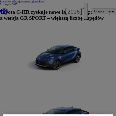
Przejdź do głównej zawartości
(Press Enter)
21 sierpnia 2025
Toyota C-HR zyskuje nowe lakiery i wyposażenie,
Otwórz menu
a wersja GR SPORT – większą liczbę napędów