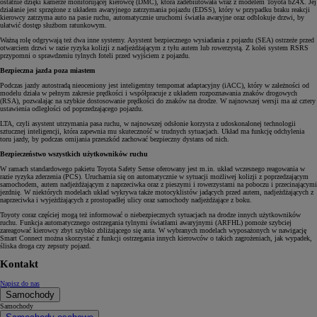
ostatnie dzięki kamerze monitorującej kierowcę (DMC), która zadebiutowała wraz z modelem Toyota bZ4X. Jej
działanie jest sprzężone z układem awaryjnego zatrzymania pojazdu (EDSS), który w przypadku braku reakcji
kierowcy zatrzyma auto na pasie ruchu, automatycznie uruchomi światła awaryjne oraz odblokuje drzwi, by
ułatwić dostęp służbom ratunkowym.
Ważną rolę odgrywają też dwa inne systemy. Asystent bezpiecznego wysiadania z pojazdu (SEA) ostrzeże przed
otwarciem drzwi w razie ryzyka kolizji z nadjeżdżającym z tyłu autem lub rowerzystą. Z kolei system RSRS
przypomni o sprawdzeniu tylnych foteli przed wyjściem z pojazdu.
Bezpieczna jazda poza miastem
Podczas jazdy autostradą nieoceniony jest inteligentny tempomat adaptacyjny (iACC), który w zależności od
modelu działa w pełnym zakresie prędkości i współpracuje z układem rozpoznawania znaków drogowych
(RSA), pozwalając na szybkie dostosowanie prędkości do znaków na drodze. W najnowszej wersji ma aż cztery
ustawienia odległości od poprzedzającego pojazdu.
LTA, czyli asystent utrzymania pasa ruchu, w najnowszej odsłonie korzysta z udoskonalonej technologii
sztucznej inteligencji, która zapewnia mu skuteczność w trudnych sytuacjach. Układ ma funkcję odchylenia
toru jazdy, by podczas omijania przeszkód zachować bezpieczny dystans od nich.
Bezpieczeństwo wszystkich użytkowników ruchu
W ramach standardowego pakietu Toyota Safety Sense oferowany jest m.in. układ wczesnego reagowania w
razie ryzyka zderzenia (PCS). Uruchamia się on automatycznie w sytuacji możliwej kolizji z poprzedzającym
samochodem, autem nadjeżdżającym z naprzeciwka oraz z pieszymi i rowerzystami na poboczu i przecinającymi
jezdnię. W niektórych modelach układ wykrywa także motocyklistów jadących przed autem, nadjeżdżających z
naprzeciwka i wyjeżdżających z prostopadłej ulicy oraz samochody nadjeżdżające z boku.
Toyoty coraz częściej mogą też informować o niebezpiecznych sytuacjach na drodze innych użytkowników
ruchu. Funkcja automatycznego ostrzegania tylnymi światłami awaryjnymi (ARFHL) pomoże szybciej
zareagować kierowcy zbyt szybko zbliżającego się auta. W wybranych modelach wyposażonych w nawigację
Smart Connect można skorzystać z funkcji ostrzegania innych kierowców o takich zagrożeniach, jak wypadek,
śliska droga czy zepsuty pojazd.
Kontakt
Napisz do nas
Samochody
Samochody