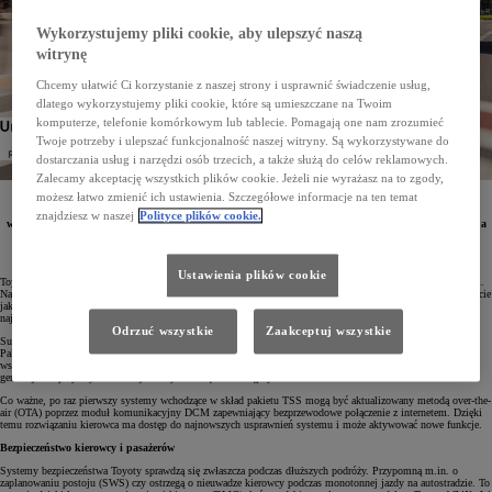
Wykorzystujemy pliki cookie, aby ulepszyć naszą
witrynę
Chcemy ułatwić Ci korzystanie z naszej strony i usprawnić świadczenie usług,
dlatego wykorzystujemy pliki cookie, które są umieszczane na Twoim
komputerze, telefonie komórkowym lub tablecie. Pomagają one nam zrozumieć
Twoje potrzeby i ulepszać funkcjonalność naszej witryny. Są wykorzystywane do
dostarczania usług i narzędzi osób trzecich, a także służą do celów reklamowych.
Zalecamy akceptację wszystkich plików cookie. Jeżeli nie wyrażasz na to zgody,
możesz łatwo zmienić ich ustawienia. Szczegółowe informacje na ten temat
Każda podróż, zwłaszcza ta dłuższa, jest wyzwaniem dla kierowcy i sprawdzianem dla samochodu.
Toyota od lat angażuje się w poprawę bezpieczeństwa na drogach, stąd też do swoich pojazdów
znajdziesz w naszej
Polityce plików cookie.
wprowadziła najnowsze technologie T-MATE. Systemy te mają wspierać kierowcę w każdej sytuacji, a
także dbać o innych uczestników ruchu.
Ustawienia plików cookie
Toyota od lat opracowuje zaawansowane systemy bezpieczeństwa czynnego i wprowadza je do swoich modeli.
Najnowsze technologie Toyota T-MATE - w tym pakiet Toyota Safety Sense (TSS), oferowany w każdym aucie
jako wyposażenie standardowe, oraz systemy wspierające kierowcę podczas prowadzenia i parkowania -
najlepiej odzwierciedlają zaangażowanie marki w poprawę bezpieczeństwa na drogach.
Odrzuć wszystkie
Zaakceptuj wszystkie
Sukcesywnie do kolejnych modeli jest wprowadzana trzecia generacja systemu Toyota Safety Sense (TSS).
Pakiet zadebiutował wraz z elektryczną Toyotą bZ4X oraz Corollą Cross. Z czasem został wprowadzony do
wszystkich wersji nadwoziowych Corolli po face liftingu oraz do nowego Priusa i Toyoty C-HR drugiej
generacji. W przyszłym roku najnowszy TSS będzie dostępny również w Yarisie oraz Yarisie Cross.
Co ważne, po raz pierwszy systemy wchodzące w skład pakietu TSS mogą być aktualizowany metodą over-the-
air (OTA) poprzez moduł komunikacyjny DCM zapewniający bezprzewodowe połączenie z internetem. Dzięki
temu rozwiązaniu kierowca ma dostęp do najnowszych usprawnień systemu i może aktywować nowe funkcje.
Bezpieczeństwo kierowcy i pasażerów
Systemy bezpieczeństwa Toyoty sprawdzą się zwłaszcza podczas dłuższych podróży. Przypomną m.in. o
zaplanowaniu postoju (SWS) czy ostrzegą o nieuwadze kierowcy podczas monotonnej jazdy na autostradzie. To