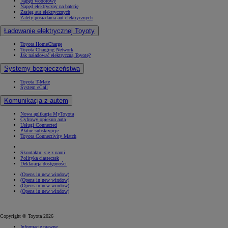
Napęd wodorowy
Napęd elektryczny na baterię
Zasięg aut elektrycznych
Zalety posiadania aut elektrycznych
Ładowanie elektrycznej Toyoty
Toyota HomeCharge
Toyota Charging Network
Jak naładować elektryczną Toyotę?
Systemy bezpieczeństwa
Toyota T-Mate
System eCall
Komunikacja z autem
Nowa aplikacja MyToyota
Cyfrowy opiekun auta
Usługi Connected
Płatne subskrypcje
Toyota Connectivity Match
Skontaktuj się z nami
Polityka ciasteczek
Deklaracja dostępności
(Opens in new window)
(Opens in new window)
(Opens in new window)
(Opens in new window)
Copyright © Toyota 2026
Informacje prawne