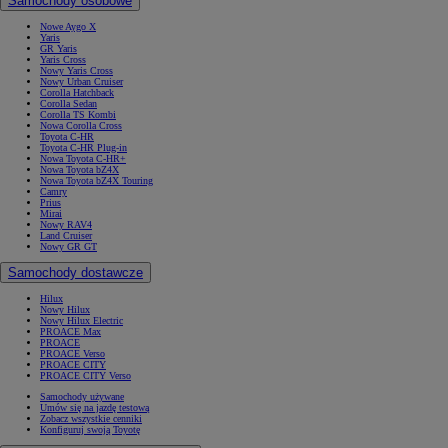
Samochody osobowe
Nowe Aygo X
Yaris
GR Yaris
Yaris Cross
Nowy Yaris Cross
Nowy Urban Cruiser
Corolla Hatchback
Corolla Sedan
Corolla TS Kombi
Nowa Corolla Cross
Toyota C-HR
Toyota C-HR Plug-in
Nowa Toyota C-HR+
Nowa Toyota bZ4X
Nowa Toyota bZ4X Touring
Camry
Prius
Mirai
Nowy RAV4
Land Cruiser
Nowy GR GT
Samochody dostawcze
Hilux
Nowy Hilux
Nowy Hilux Electric
PROACE Max
PROACE
PROACE Verso
PROACE CITY
PROACE CITY Verso
Samochody używane
Umów się na jazdę testową
Zobacz wszystkie cenniki
Konfiguruj swoją Toyotę