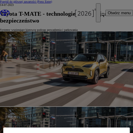
Przejdź do głównej zawartości
(Press Enter)
14-07-2023
Toyota T-MATE - technologie zwiększające
Otwórz menu
bezpieczeństwo
Systemy wspierające kierowcę podczas prowadzenia i parkowania