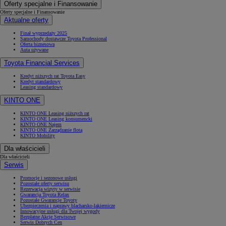
Oferty specjalne i Finansowanie
Oferty specjalne i Finansowanie
Aktualne oferty
Finał wyprzedaży 2025
Samochody dostawcze Toyota Professional
Oferta biznesowa
Auta używane
Toyota Financial Services
Kredyt niższych rat Toyota Easy
Kredyt standardowy
Leasing standardowy
KINTO ONE
KINTO ONE Leasing niższych rat
KINTO ONE Leasing konsumencki
KINTO ONE Najem
KINTO ONE Zarządzanie flotą
KINTO Mobility
Dla właścicieli
Dla właścicieli
Serwis
Promocje i sezonowe usługi
Pozostałe oferty serwisu
Rezerwacja wizyty w serwisie
Gwarancja Toyota Relax
Pozostałe Gwarancje Toyoty
Ubezpieczenia i naprawy blacharsko-lakiernicze
Innowacyjne usługi dla Twojej wygody
Bezpłatne Akcje Serwisowe
Serwis Dobrych Cen