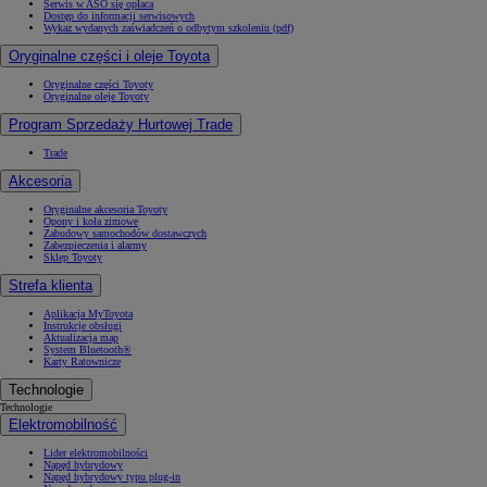
Serwis w ASO się opłaca
Dostęp do informacji serwisowych
Wykaz wydanych zaświadczeń o odbytym szkoleniu (pdf)
Oryginalne części i oleje Toyota
Oryginalne części Toyoty
Oryginalne oleje Toyoty
Program Sprzedaży Hurtowej Trade
Trade
Akcesoria
Oryginalne akcesoria Toyoty
Opony i koła zimowe
Zabudowy samochodów dostawczych
Zabezpieczenia i alarmy
Sklep Toyoty
Strefa klienta
Aplikacja MyToyota
Instrukcje obsługi
Aktualizacja map
System Bluetooth®
Karty Ratownicze
Technologie
Technologie
Elektromobilność
Lider elektromobilności
Napęd hybrydowy
Napęd hybrydowy typu plug-in