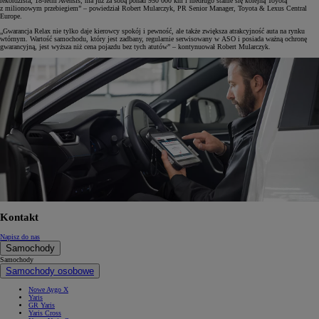
rekordzista, 18-letni Avensis, ma już za sobą ponad 950 000 km i niedługo stanie się kolejną Toyotą
z milionowym przebiegiem” – powiedział Robert Mularczyk, PR Senior Manager, Toyota & Lexus Central
Europe.
„Gwarancja Relax nie tylko daje kierowcy spokój i pewność, ale także zwiększa atrakcyjność auta na rynku
wtórnym. Wartość samochodu, który jest zadbany, regularnie serwisowany w ASO i posiada ważną ochronę
gwarancyjną, jest wyższa niż cena pojazdu bez tych atutów” – kontynuował Robert Mularczyk.
Kontakt
Napisz do nas
Samochody
Samochody
Samochody osobowe
Nowe Aygo X
Yaris
GR Yaris
Yaris Cross