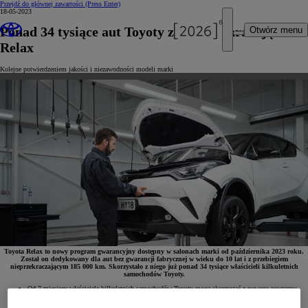
Przejdź do głównej zawartości
(Press Enter)
18-05-2023
Ponad 34 tysiące aut Toyoty z nową gwarancją
Otwórz menu
Relax
Kolejne potwierdzeniem jakości i niezawodności modeli marki
Toyota Relax to nowy program gwarancyjny dostępny w salonach marki od października 2023 roku.
Został on dedykowany dla aut bez gwarancji fabrycznej w wieku do 10 lat i z przebiegiem
nieprzekraczającym 185 000 km. Skorzystało z niego już ponad 34 tysiące właścicieli kilkuletnich
samochodów Toyoty.
Od 7 miesięcy właściciele kilkuletnich samochodów Toyoty mogą skorzystać z nowego programu
gwarancyjnego Toyota Relax, oferowanego po wykonaniu przeglądu w wersji Relax
w autoryzowanym serwisie marki. Z programu skorzystało już ponad 34 tysiące osób, co po raz