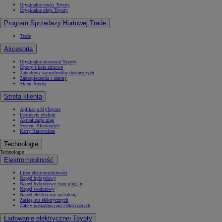
Oryginalne części Toyoty
Oryginalne oleje Toyoty
Program Sprzedaży Hurtowej Trade
Trade
Akcesoria
Oryginalne akcesoria Toyoty
Opony i koła zimowe
Zabudowy samochodów dostawczych
Zabezpieczenia i alarmy
Sklep Toyoty
Strefa klienta
Aplikacja MyToyota
Instrukcje obsługi
Aktualizacja map
System Bluetooth®
Karty Ratownicze
Technologie
Technologie
Elektromobilność
Lider elektromobilności
Napęd hybrydowy
Napęd hybrydowy typu plug-in
Napęd wodorowy
Napęd elektryczny na baterię
Zasięg aut elektrycznych
Zalety posiadania aut elektrycznych
Ładowanie elektrycznej Toyoty