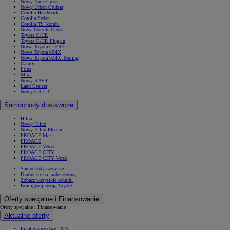
Nowy Yaris Cross
Nowy Urban Cruiser
Corolla Hatchback
Corolla Sedan
Corolla TS Kombi
Nowa Corolla Cross
Toyota C-HR
Toyota C-HR Plug-in
Nowa Toyota C-HR+
Nowa Toyota bZ4X
Nowa Toyota bZ4X Touring
Camry
Prius
Mirai
Nowy RAV4
Land Cruiser
Nowy GR GT
Samochody dostawcze
Hilux
Nowy Hilux
Nowy Hilux Electric
PROACE Max
PROACE
PROACE Verso
PROACE CITY
PROACE CITY Verso
Samochody używane
Umów się na jazdę testową
Zobacz wszystkie cenniki
Konfiguruj swoją Toyotę
Oferty specjalne i Finansowanie
Oferty specjalne i Finansowanie
Aktualne oferty
Finał wyprzedaży 2025