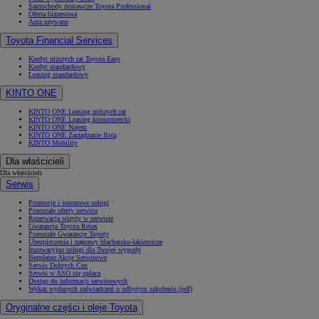
Samochody dostawcze Toyota Professional
Oferta biznesowa
Auta używane
Toyota Financial Services
Kredyt niższych rat Toyota Easy
Kredyt standardowy
Leasing standardowy
KINTO ONE
KINTO ONE Leasing niższych rat
KINTO ONE Leasing konsumencki
KINTO ONE Najem
KINTO ONE Zarządzanie flotą
KINTO Mobility
Dla właścicieli
Dla właścicieli
Serwis
Promocje i sezonowe usługi
Pozostałe oferty serwisu
Rezerwacja wizyty w serwisie
Gwarancja Toyota Relax
Pozostałe Gwarancje Toyoty
Ubezpieczenia i naprawy blacharsko-lakiernicze
Innowacyjne usługi dla Twojej wygody
Bezpłatne Akcje Serwisowe
Serwis Dobrych Cen
Serwis w ASO się opłaca
Dostęp do informacji serwisowych
Wykaz wydanych zaświadczeń o odbytym szkoleniu (pdf)
Oryginalne części i oleje Toyota