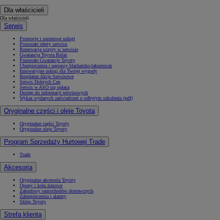
Dla właścicieli
Dla właścicieli
Serwis
Promocje i sezonowe usługi
Pozostałe oferty serwisu
Rezerwacja wizyty w serwisie
Gwarancja Toyota Relax
Pozostałe Gwarancje Toyoty
Ubezpieczenia i naprawy blacharsko-lakiernicze
Innowacyjne usługi dla Twojej wygody
Bezpłatne Akcje Serwisowe
Serwis Dobrych Cen
Serwis w ASO się opłaca
Dostęp do informacji serwisowych
Wykaz wydanych zaświadczeń o odbytym szkoleniu (pdf)
Oryginalne części i oleje Toyota
Oryginalne części Toyoty
Oryginalne oleje Toyoty
Program Sprzedaży Hurtowej Trade
Trade
Akcesoria
Oryginalne akcesoria Toyoty
Opony i koła zimowe
Zabudowy samochodów dostawczych
Zabezpieczenia i alarmy
Sklep Toyoty
Strefa klienta