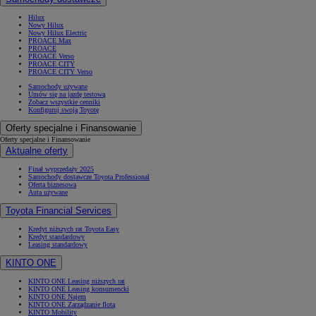
Hilux
Nowy Hilux
Nowy Hilux Electric
PROACE Max
PROACE
PROACE Verso
PROACE CITY
PROACE CITY Verso
Samochody używane
Umów się na jazdę testową
Zobacz wszystkie cenniki
Konfiguruj swoją Toyotę
Oferty specjalne i Finansowanie
Oferty specjalne i Finansowanie
Aktualne oferty
Finał wyprzedaży 2025
Samochody dostawcze Toyota Professional
Oferta biznesowa
Auta używane
Toyota Financial Services
Kredyt niższych rat Toyota Easy
Kredyt standardowy
Leasing standardowy
KINTO ONE
KINTO ONE Leasing niższych rat
KINTO ONE Leasing konsumencki
KINTO ONE Najem
KINTO ONE Zarządzanie flotą
KINTO Mobility