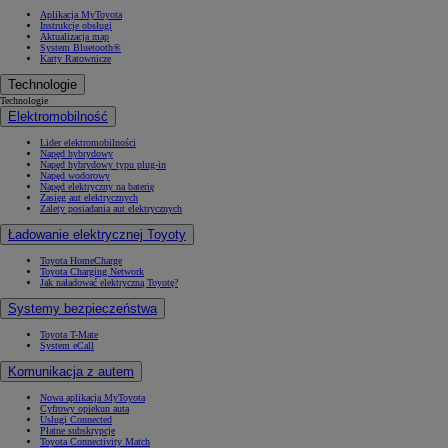
Aplikacja MyToyota
Instrukcje obsługi
Aktualizacja map
System Bluetooth®
Karty Ratownicze
Technologie
Technologie
Elektromobilność
Lider elektromobilności
Napęd hybrydowy
Napęd hybrydowy typu plug-in
Napęd wodorowy
Napęd elektryczny na baterię
Zasięg aut elektrycznych
Zalety posiadania aut elektrycznych
Ładowanie elektrycznej Toyoty
Toyota HomeCharge
Toyota Charging Network
Jak naładować elektryczną Toyotę?
Systemy bezpieczeństwa
Toyota T-Mate
System eCall
Komunikacja z autem
Nowa aplikacja MyToyota
Cyfrowy opiekun auta
Usługi Connected
Płatne subskrypcje
Toyota Connectivity Match