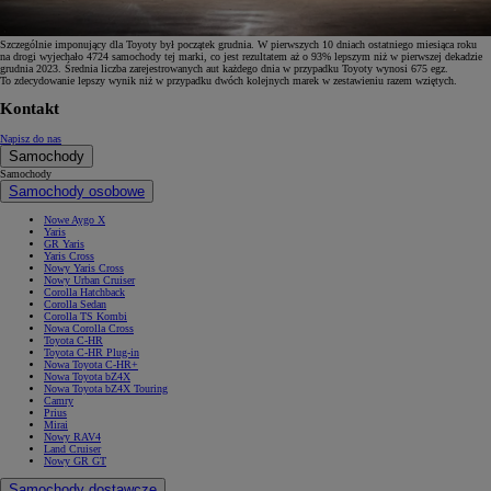
Szczególnie imponujący dla Toyoty był początek grudnia. W pierwszych 10 dniach ostatniego miesiąca roku
na drogi wyjechało 4724 samochody tej marki, co jest rezultatem aż o 93% lepszym niż w pierwszej dekadzie
grudnia 2023. Średnia liczba zarejestrowanych aut każdego dnia w przypadku Toyoty wynosi 675 egz.
To zdecydowanie lepszy wynik niż w przypadku dwóch kolejnych marek w zestawieniu razem wziętych.
Kontakt
Napisz do nas
Samochody
Samochody
Samochody osobowe
Nowe Aygo X
Yaris
GR Yaris
Yaris Cross
Nowy Yaris Cross
Nowy Urban Cruiser
Corolla Hatchback
Corolla Sedan
Corolla TS Kombi
Nowa Corolla Cross
Toyota C-HR
Toyota C-HR Plug-in
Nowa Toyota C-HR+
Nowa Toyota bZ4X
Nowa Toyota bZ4X Touring
Camry
Prius
Mirai
Nowy RAV4
Land Cruiser
Nowy GR GT
Samochody dostawcze