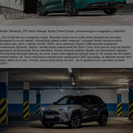
Robert Mularczyk, PR Senior Manager Toyota Central Europe, podsumowując to osiągnięcie, podkreślił:
„Ten rok był dla nas szczególnie trudny. Wszystkie liczące się na rynku marki dysponowały już pełną
dostępnością swoich modeli. Potrafiliśmy jednak szybko reagować i utrzymać bardzo korzystne oferty
na nasze auta. Yaris, rodzina Corolli, RAV4, nowa generacja Toyoty C-HR pozostały najchętniej
wybieranymi Toyotami. Dużym i bardzo miłym zaskoczeniem jest Yaris Cross, który powoli staje się bardziej
popularny od klasycznego Yarisa hatchback. Naszym mocnym punktem okazała się różnorodność napędów.
Tu królowały klasyczne hybrydy, ale coraz więcej osób sięgało po hybrydy plug-in. To właśnie do nich będzie
należał kolejny rok. Nowe obostrzenia emisyjne przy regulacjach CAFE spowodują, że będziemy musieli mieć
super oferty na te auta. Zresztą, mocną ofertę mamy już dziś – do 31 grudnia trwa wyprzedaż rocznika
2024”.