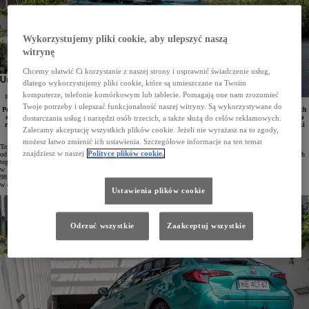
Wykorzystujemy pliki cookie, aby ulepszyć naszą
witrynę
Chcemy ułatwić Ci korzystanie z naszej strony i usprawnić świadczenie usług,
dlatego wykorzystujemy pliki cookie, które są umieszczane na Twoim
komputerze, telefonie komórkowym lub tablecie. Pomagają one nam zrozumieć
Twoje potrzeby i ulepszać funkcjonalność naszej witryny. Są wykorzystywane do
Polski Związek Przemysłu Motoryzacyjnego przygotował i udostępnił dane na temat rejestracji nowych
samochodów od 1 stycznia do 10 grudnia 2024 roku. Wynika z nic, że klienci zarejestrowali w ciągu
dostarczania usług i narzędzi osób trzecich, a także służą do celów reklamowych.
roku 104 156 nowych samochodów osobowych i dostawczych Toyoty. Jest to rekordowy wynik marki
Zalecamy akceptację wszystkich plików cookie. Jeżeli nie wyrażasz na to zgody,
na polskim rynku.
możesz łatwo zmienić ich ustawienia. Szczegółowe informacje na ten temat
Toyota od 5 lat jest liderem sprzedaży nowych aut w Polsce. W 2024 roku marka pobiła kolejny rekord –
znajdziesz w naszej
Polityce plików cookie.
od 1 stycznia do 10 grudnia klienci zarejestrowali już łącznie 104 156 samochodów osobowych i dostawczych
tego japońskiego producenta. To pierwsze sześciocyfrowe osiągnięcie Toyoty od rozpoczęcia działalności
w Polsce! Jest to też zdecydowanie lepszy wynik niż w 2023 roku. Wówczas to klienci odebrali z salonów
98 021 aut. Nawet bez ostatnich 21 dni roku kalendarzowego Toyota osiągnęła wynik o ponad 6% lepszy niż
w całym 2023 roku.
Ustawienia plików cookie
Odrzuć wszystkie
Zaakceptuj wszystkie