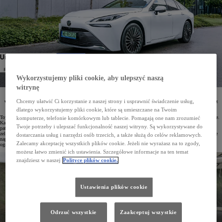
Wykorzystujemy pliki cookie, aby ulepszyć naszą
witrynę
Toyota od ponad trzech dekad wyznacza kierunek w rozwoju elektromobilności. Aby przyspieszyć
Chcemy ułatwić Ci korzystanie z naszej strony i usprawnić świadczenie usług,
wykorzystanie niezawodnych nisko- i bezemisyjnych rozwiązań, firma udostępnia swoje patenty bez
opłat oraz oferuje innym producentom dodatkowe wsparcie.
dlatego wykorzystujemy pliki cookie, które są umieszczane na Twoim
Toyota ma ugruntowaną pozycję jednego z najbardziej innowacyjnych koncernów motoryzacyjnych na świecie.
komputerze, telefonie komórkowym lub tablecie. Pomagają one nam zrozumieć
Każdego roku inwestuje około 32,3 mld zł w badania i rozwój oraz składa blisko 15 tysięcy wniosków
Twoje potrzeby i ulepszać funkcjonalność naszej witryny. Są wykorzystywane do
patentowych w Japonii i poza jej granicami, z czego znaczną część stanowią zgłoszenia dotyczące technologii
zelektryfikowanych. Marka od ponad 30 lat rozwija elektromobilność, a jej oferta obejmuje wszystkie rodzaje
dostarczania usług i narzędzi osób trzecich, a także służą do celów reklamowych.
napędów – pełne hybrydy, hybrydy plug-in, auta elektryczne na baterie i modele zasilane wodorowymi
Zalecamy akceptację wszystkich plików cookie. Jeżeli nie wyrażasz na to zgody,
ogniwami paliwowymi.
możesz łatwo zmienić ich ustawienia. Szczegółowe informacje na ten temat
znajdziesz w naszej
Polityce plików cookie.
Ustawienia plików cookie
Odrzuć wszystkie
Zaakceptuj wszystkie