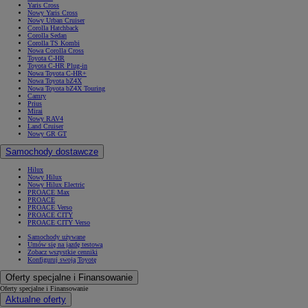
Yaris Cross
Nowy Yaris Cross
Nowy Urban Cruiser
Corolla Hatchback
Corolla Sedan
Corolla TS Kombi
Nowa Corolla Cross
Toyota C-HR
Toyota C-HR Plug-in
Nowa Toyota C-HR+
Nowa Toyota bZ4X
Nowa Toyota bZ4X Touring
Camry
Prius
Mirai
Nowy RAV4
Land Cruiser
Nowy GR GT
Samochody dostawcze
Hilux
Nowy Hilux
Nowy Hilux Electric
PROACE Max
PROACE
PROACE Verso
PROACE CITY
PROACE CITY Verso
Samochody używane
Umów się na jazdę testową
Zobacz wszystkie cenniki
Konfiguruj swoją Toyotę
Oferty specjalne i Finansowanie
Oferty specjalne i Finansowanie
Aktualne oferty