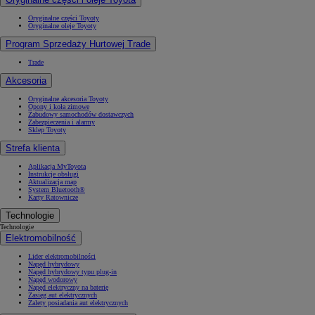
Oryginalne części Toyoty
Oryginalne oleje Toyoty
Program Sprzedaży Hurtowej Trade
Trade
Akcesoria
Oryginalne akcesoria Toyoty
Opony i koła zimowe
Zabudowy samochodów dostawczych
Zabezpieczenia i alarmy
Sklep Toyoty
Strefa klienta
Aplikacja MyToyota
Instrukcje obsługi
Aktualizacja map
System Bluetooth®
Karty Ratownicze
Technologie
Technologie
Elektromobilność
Lider elektromobilności
Napęd hybrydowy
Napęd hybrydowy typu plug-in
Napęd wodorowy
Napęd elektryczny na baterię
Zasięg aut elektrycznych
Zalety posiadania aut elektrycznych