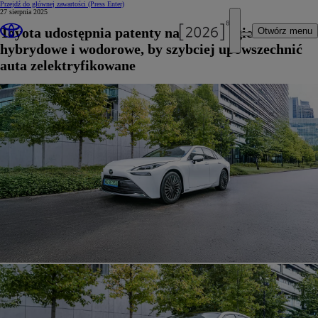
Przejdź do głównej zawartości
(Press Enter)
27 sierpnia 2025
Toyota udostępnia patenty na technologie
Otwórz menu
hybrydowe i wodorowe, by szybciej upowszechnić
auta zelektryfikowane