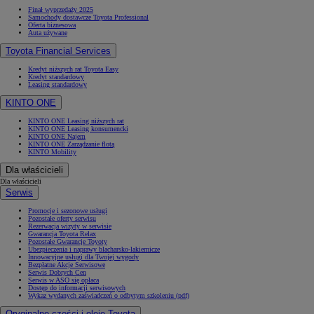
Finał wyprzedaży 2025
Samochody dostawcze Toyota Professional
Oferta biznesowa
Auta używane
Toyota Financial Services
Kredyt niższych rat Toyota Easy
Kredyt standardowy
Leasing standardowy
KINTO ONE
KINTO ONE Leasing niższych rat
KINTO ONE Leasing konsumencki
KINTO ONE Najem
KINTO ONE Zarządzanie flotą
KINTO Mobility
Dla właścicieli
Dla właścicieli
Serwis
Promocje i sezonowe usługi
Pozostałe oferty serwisu
Rezerwacja wizyty w serwisie
Gwarancja Toyota Relax
Pozostałe Gwarancje Toyoty
Ubezpieczenia i naprawy blacharsko-lakiernicze
Innowacyjne usługi dla Twojej wygody
Bezpłatne Akcje Serwisowe
Serwis Dobrych Cen
Serwis w ASO się opłaca
Dostęp do informacji serwisowych
Wykaz wydanych zaświadczeń o odbytym szkoleniu (pdf)
Oryginalne części i oleje Toyota