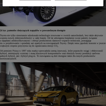
24 tys. patentów dotyczących napędów w powszechnym dostępie
Toyota nie tylko nieustannie udoskonala technologie stosowane w swoich samochodach, lecz także aktywnie
wspiera rozwój elektromobilności w całej branży. Od lat udostępnia bezpłatnie swoje patenty związane
z napędami zelektryfikowanymi i oferuje producentom darmowe wsparcie techniczne, pomagając
im w projektowaniu i sprzedaży aut opartych na rozwiązaniach Toyoty. Dzięki temu japoński koncern w jeszcze
większym stopniu przyczynia się do ograniczania emisji CO₂.
Od premiery Priusa w 1997 roku marka wprowadziła szereg innowacji, które poprawiły osiągi i efektywność
hybryd, zmniejszyły wymiary i masę kluczowych komponentów oraz obniżyły koszty produkcji zarówno
pełnych hybryd, jak i hybryd plug-in. Te rozwiązania są dziś dostępne także dla innych producentów
motoryzacyjnych.