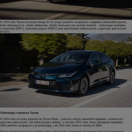
W 2019 roku Toyota otworzyła dostęp do 24 tysięcy patentów związanych z napędami zelektryfikowanymi,
które obejmują m.in. silniki elektryczne, układy sterowania czy systemy kontroli – technologie niezbędne
w hybrydach (HEV), hybrydach plug-in (PHEV) oraz samochodach elektrycznych z ogniwami paliwowymi
(FCEV).
Technologia wodorowa Toyoty
W 2014 roku na rynku pojawiła się Toyota Mirai – pierwszy seryjny samochód napędzany wodorowymi
ogniwami paliwowymi. Już kilka miesięcy później, w styczniu 2015 roku, firma udostępniła bezpłatnie
5680 patentów związanych z tą technologią, a do 2019 roku liczba ta wzrosła do 8060.
Toyota sukcesywnie rozwija moduły ogniw paliwowych, rozszerzając ich zastosowanie poza motoryzację