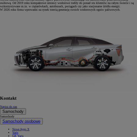
osobową. Od 2019 roku kompaktowe zestawy wodorowe trafiły do ponad stu klientów na całym świecie i są
wykorzystywane m.in. w ciężarówkach, autobusach, pociągach czy jako stacjonarne źródła energii.
W 2026 roku firma wprowadzi na rynek trzecią generację swoich wodorowych ogniw paliwowych.
Kontakt
Napisz do nas
Samochody
Samochody
Samochody osobowe
Nowe Aygo X
Yaris
GR Yaris