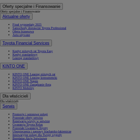
Oferty specjalne i Finansowanie
Oferty specjalne i Finansowanie
Aktualne oferty
Finał wyprzedaży 2025
Samochody dostawcze Toyota Professional
Oferta biznesowa
Auta używane
Toyota Financial Services
Kredyt niższych rat Toyota Easy
Kredyt standardowy
Leasing standardowy
KINTO ONE
KINTO ONE Leasing niższych rat
KINTO ONE Leasing konsumencki
KINTO ONE Najem
KINTO ONE Zarządzanie flotą
KINTO Mobility
Dla właścicieli
Dla właścicieli
Serwis
Promocje i sezonowe usługi
Pozostałe oferty serwisu
Rezerwacja wizyty w serwisie
Gwarancja Toyota Relax
Pozostałe Gwarancje Toyoty
Ubezpieczenia i naprawy blacharsko-lakiernicze
Innowacyjne usługi dla Twojej wygody
Bezpłatne Akcje Serwisowe