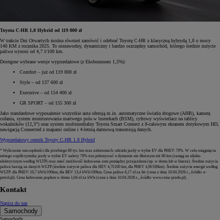
Toyota C-HR 1,8 Hybrid od 119 800 zł
W trakcie Dni Otwartych można również zamówić i odebrać Toyotę C-HR z klasyczną hybrydą 1,8 o mocy
140 KM z rocznika 2025. To niezawodny, dynamiczny i bardzo oszczędny samochód, którego średnie zużycie
paliwa wynosi od 4,7 l/100 km.
Dostępne wybrane wersje wyprzedażowe (z Ekobonusem 1,5%):
Comfort – już od 119 800 zł
Style – od 137 600 zł
Executive – od 154 400 zł
GR SPORT – od 155 300 zł
Jako standardowe wyposażenie wszystkie auta oferują m.in. automatyczne światła drogowe (AHB), kamerę
cofania, system monitorowania martwego pola w lusterkach (BSM), cyfrowy wyświetlacz na tablicy
wskaźników (12,3”) oraz system multimedialny Toyota Smart Connect z 8-calowym ekranem dotykowym HD,
nawigacją Connected z mapami online i 4-letnią darmową transmisją danych.
Wyprzedażowy cennik Toyoty C-HR 1.8 Hybrid
* Wyliczenie oszczędności dla przebiegu 60 tys. km oraz założeniach: udziału jazdy w trybie EV dla PHEV: 70%. W celu osiągnięcia
takiego współczynnika jazdy w trybie EV należy 70% tras pokonywać o dystansie nie dłuższym niż 66 km (zasięg na silniku
elektrycznym według WLTP) oraz mieć możliwość ładowania auta pomiędzy przejazdami (np. w domu lub w biurze). Średnie zużycia
paliwa bazują na danych WLTP (średnie zużycie paliwa dla HEV 4,7l/100 km, dla PHEV 4,9l/100km). Średnie zużycie energii według
WLTP: dla PHEV: 10,7 kWh/100km; dla BEV 13,4 kWh/100km. Cena paliwa 6,17 zł za litr (cena z dnia 10.04.2026 r., źródło: e-
petrol.pl). Cena ładowania prądem w domu 1,04 zł za kWh (cena z dnia 10.04.2026 r., źródło: www.cena-pradu.pl).
Kontakt
Napisz do nas
Samochody
Samochody