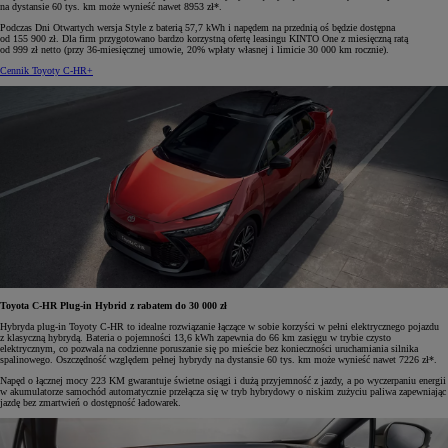
na dystansie 60 tys. km może wynieść nawet 8953 zł*.
Podczas Dni Otwartych wersja Style z baterią 57,7 kWh i napędem na przednią oś będzie dostępna
od 155 900 zł. Dla firm przygotowano bardzo korzystną ofertę leasingu KINTO One z miesięczną ratą
od 999 zł netto (przy 36-miesięcznej umowie, 20% wpłaty własnej i limicie 30 000 km rocznie).
Cennik Toyoty C-HR+
Toyota C-HR Plug-in Hybrid z rabatem do 30 000 zł
Hybryda plug-in Toyoty C-HR to idealne rozwiązanie łączące w sobie korzyści w pełni elektrycznego pojazdu
z klasyczną hybrydą. Bateria o pojemności 13,6 kWh zapewnia do 66 km zasięgu w trybie czysto
elektrycznym, co pozwala na codzienne poruszanie się po mieście bez konieczności uruchamiania silnika
spalinowego. Oszczędność względem pełnej hybrydy na dystansie 60 tys. km może wynieść nawet 7226 zł*.
Napęd o łącznej mocy 223 KM gwarantuje świetne osiągi i dużą przyjemność z jazdy, a po wyczerpaniu energii
w akumulatorze samochód automatycznie przełącza się w tryb hybrydowy o niskim zużyciu paliwa zapewniając
jazdę bez zmartwień o dostępność ładowarek.