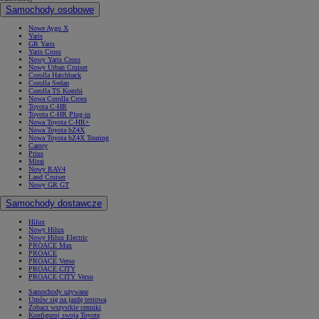
Samochody osobowe
Nowe Aygo X
Yaris
GR Yaris
Yaris Cross
Nowy Yaris Cross
Nowy Urban Cruiser
Corolla Hatchback
Corolla Sedan
Corolla TS Kombi
Nowa Corolla Cross
Toyota C-HR
Toyota C-HR Plug-in
Nowa Toyota C-HR+
Nowa Toyota bZ4X
Nowa Toyota bZ4X Touring
Camry
Prius
Mirai
Nowy RAV4
Land Cruiser
Nowy GR GT
Samochody dostawcze
Hilux
Nowy Hilux
Nowy Hilux Electric
PROACE Max
PROACE
PROACE Verso
PROACE CITY
PROACE CITY Verso
Samochody używane
Umów się na jazdę testową
Zobacz wszystkie cenniki
Konfiguruj swoją Toyotę