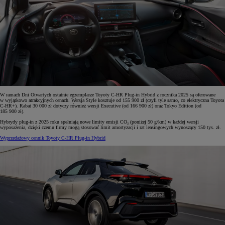
W ramach Dni Otwartych ostatnie egzemplarze Toyoty C-HR Plug-in Hybrid z rocznika 2025 są oferowane
w wyjątkowo atrakcyjnych cenach. Wersja Style kosztuje od 155 900 zł (czyli tyle samo, co elektryczna Toyota
C-HR+). Rabat 30 000 zł dotyczy również wersji Executive (od 166 900 zł) oraz Tokyo Edition (od
185 900 zł).
Hybrydy plug-in z 2025 roku spełniają nowe limity emisji CO₂ (poniżej 50 g/km) w każdej wersji
wyposażenia, dzięki czemu firmy mogą stosować limit amortyzacji i rat leasingowych wynoszący 150 tys. zł.
Wyprzedażowy cennik Toyoty C-HR Plug-in Hybrid