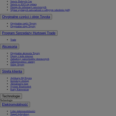
Serwis Dobrych Cen
Serwis w ASO się opłaca
Dostęp do informacji serwisowych
Wykaz wydanych zaświadczeń o odbytym szkoleniu (pdf)
Oryginalne części i oleje Toyota
Oryginalne części Toyoty
Oryginalne oleje Toyoty
Program Sprzedaży Hurtowej Trade
Trade
Akcesoria
Oryginalne akcesoria Toyoty
Opony i koła zimowe
Zabudowy samochodów dostawczych
Zabezpieczenia i alarmy
Sklep Toyoty
Strefa klienta
Aplikacja MyToyota
Instrukcje obsługi
Aktualizacja map
System Bluetooth®
Karty Ratownicze
Technologie
Technologie
Elektromobilność
Lider elektromobilności
Napęd hybrydowy