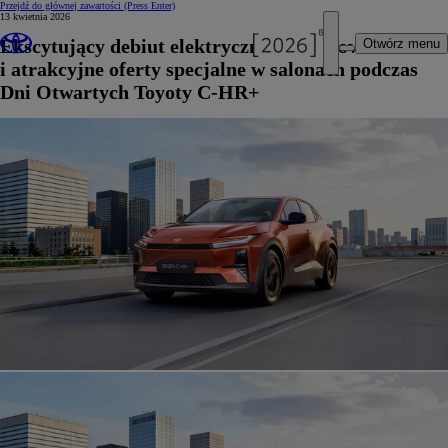
Przejdź do głównej zawartości
(Press Enter)
13 kwietnia 2026
Ekscytujący debiut elektrycznego crossovera
Otwórz menu
i atrakcyjne oferty specjalne w salonach podczas
Dni Otwartych Toyoty C-HR+