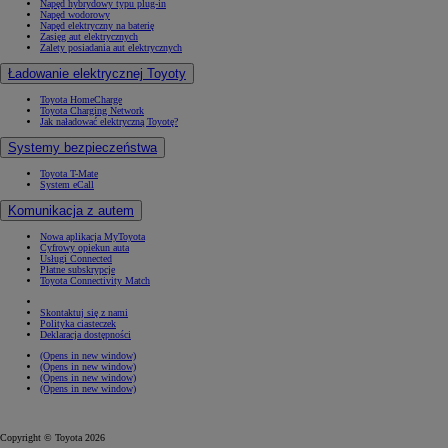
Napęd hybrydowy typu plug-in
Napęd wodorowy
Napęd elektryczny na baterię
Zasięg aut elektrycznych
Zalety posiadania aut elektrycznych
Ładowanie elektrycznej Toyoty
Toyota HomeCharge
Toyota Charging Network
Jak naładować elektryczną Toyotę?
Systemy bezpieczeństwa
Toyota T-Mate
System eCall
Komunikacja z autem
Nowa aplikacja MyToyota
Cyfrowy opiekun auta
Usługi Connected
Płatne subskrypcje
Toyota Connectivity Match
Skontaktuj się z nami
Polityka ciasteczek
Deklaracja dostępności
(Opens in new window)
(Opens in new window)
(Opens in new window)
(Opens in new window)
Copyright © Toyota 2026