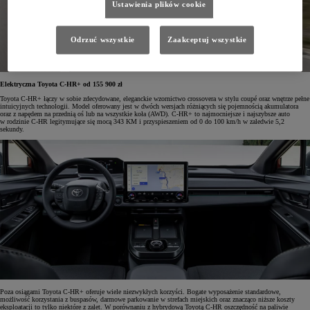
Ustawienia plików cookie
Odrzuć wszystkie
Zaakceptuj wszystkie
Elektryczna Toyota C-HR+ od 155 900 zł
Toyota C-HR+ łączy w sobie zdecydowane, eleganckie wzornictwo crossovera w stylu coupé oraz wnętrze pełne
intuicyjnych technologii. Model oferowany jest w dwóch wersjach różniących się pojemnością akumulatora
oraz z napędem na przednią oś lub na wszystkie koła (AWD). C-HR+ to najmocniejsze i najszybsze auto
w rodzinie C-HR legitymujące się mocą 343 KM i przyspieszeniem od 0 do 100 km/h w zaledwie 5,2
sekundy.
Poza osiągami Toyota C-HR+ oferuje wiele niezwykłych korzyści. Bogate wyposażenie standardowe,
możliwość korzystania z buspasów, darmowe parkowanie w strefach miejskich oraz znacząco niższe koszty
eksploatacji to tylko niektóre z zalet. W porównaniu z hybrydową Toyotą C-HR oszczędność na paliwie