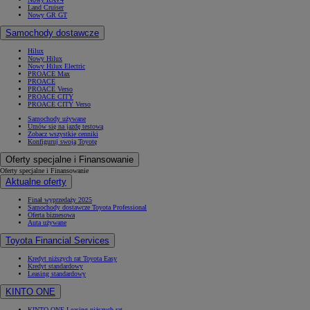
Land Cruiser
Nowy GR GT
Samochody dostawcze
Hilux
Nowy Hilux
Nowy Hilux Electric
PROACE Max
PROACE
PROACE Verso
PROACE CITY
PROACE CITY Verso
Samochody używane
Umów się na jazdę testową
Zobacz wszystkie cenniki
Konfiguruj swoją Toyotę
Oferty specjalne i Finansowanie
Oferty specjalne i Finansowanie
Aktualne oferty
Finał wyprzedaży 2025
Samochody dostawcze Toyota Professional
Oferta biznesowa
Auta używane
Toyota Financial Services
Kredyt niższych rat Toyota Easy
Kredyt standardowy
Leasing standardowy
KINTO ONE
KINTO ONE Leasing niższych rat