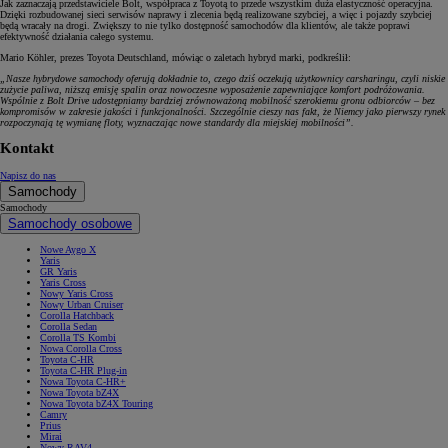
Jak zaznaczają przedstawiciele Bolt, współpraca z Toyotą to przede wszystkim duża elastyczność operacyjna.
Dzięki rozbudowanej sieci serwisów naprawy i zlecenia będą realizowane szybciej, a więc i pojazdy szybciej
będą wracały na drogi. Zwiększy to nie tylko dostępność samochodów dla klientów, ale także poprawi
efektywność działania całego systemu.
Mario Köhler, prezes Toyota Deutschland, mówiąc o zaletach hybryd marki, podkreślił:
„Nasze hybrydowe samochody oferują dokładnie to, czego dziś oczekują użytkownicy carsharingu, czyli niskie
zużycie paliwa, niższą emisję spalin oraz nowoczesne wyposażenie zapewniające komfort podróżowania.
Wspólnie z Bolt Drive udostępniamy bardziej zrównoważoną mobilność szerokiemu gronu odbiorców – bez
kompromisów w zakresie jakości i funkcjonalności. Szczególnie cieszy nas fakt, że Niemcy jako pierwszy rynek
rozpoczynają tę wymianę floty, wyznaczając nowe standardy dla miejskiej mobilności”.
Kontakt
Napisz do nas
Samochody
Samochody
Samochody osobowe
Nowe Aygo X
Yaris
GR Yaris
Yaris Cross
Nowy Yaris Cross
Nowy Urban Cruiser
Corolla Hatchback
Corolla Sedan
Corolla TS Kombi
Nowa Corolla Cross
Toyota C-HR
Toyota C-HR Plug-in
Nowa Toyota C-HR+
Nowa Toyota bZ4X
Nowa Toyota bZ4X Touring
Camry
Prius
Mirai
Nowy RAV4