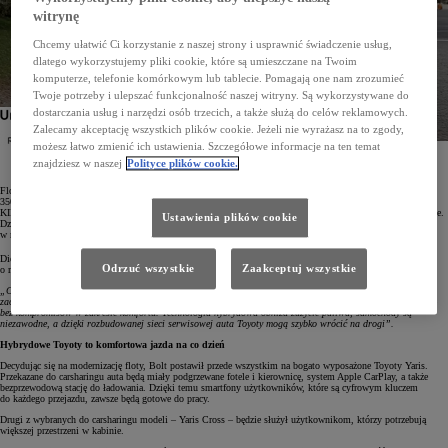
witrynę
Chcemy ułatwić Ci korzystanie z naszej strony i usprawnić świadczenie usług,
dlatego wykorzystujemy pliki cookie, które są umieszczane na Twoim
komputerze, telefonie komórkowym lub tablecie. Pomagają one nam zrozumieć
Twoje potrzeby i ulepszać funkcjonalność naszej witryny. Są wykorzystywane do
dostarczania usług i narzędzi osób trzecich, a także służą do celów reklamowych.
Zalecamy akceptację wszystkich plików cookie. Jeżeli nie wyrażasz na to zgody,
możesz łatwo zmienić ich ustawienia. Szczegółowe informacje na ten temat
Firma Bolt odświeża swoją flotę pojazdów carsharingowych w Niemczech, wybierając oszczędne
znajdziesz w naszej
Polityce plików cookie.
i niezawodne hybrydy Toyoty. Klienci zyskają dostęp do aż 400 nowych Yarisów i Yarisów Cross.
Flota carsharingowa firmy Bolt w Niemczech zyska aż 400 nowych pojazdów hybrydowych marki Toyota –
350 Yarisów oraz 50 Yarisów Cross. Samochody te będą finansowane w ramach 24-miesięcznego Leasingu
KINTO. Miejskie bestsellery będą dostarczane etapami i na bieżąco wdrażane do oferty carsharingu Bolt Drive.
Ustawienia plików cookie
Dzięki niezawodnym i trwałym hybrydom Toyoty Bolt będzie w stanie obniżyć średnie zużycie paliwa
w niemieckiej flocie o około 35%, przy jednoczesnej redukcji emisji CO
.
2
Diego Ramirez-Gölz, Regional General Manager Bolt Drive Central Europe, tak uzasadniał decyzję
Odrzuć wszystkie
Zaakceptuj wszystkie
o modernizacji floty:
„Carsharing opiera się na efektywności i zrównoważonym podejściu. Dzięki partnerstwu z Toyotą możemy
zaoferować naszym użytkownikom większą przyjemność z jazdy przy mniejszym obciążeniu dla środowiska –
bez kompromisów w zakresie komfortu. Technologia hybrydowa obniża zużycie paliwa, samochody są
niezawodne, a dzięki rozbudowanej sieci serwisowej auta Toyoty mogą szybko wrócić na drogi”.
Hybrydowe Toyoty to komfortowa jazda na co dzień
Decydując się na modernizację floty, Bolt postawił przede wszystkim na bogato wyposażone Toyoty Yaris.
Przekazane do carsharingu auta będą miały podgrzewane fotele i kierownicę, system Apple CarPlay, a także
bezprzewodową stację do ładowania. Dzięki temu smartfony użytkowników, które są cyfrowym kluczem
do każdego przejazdu, zawsze będą gotowe do pracy.
Drugi z wybranych do carsharingu modeli – Yaris Cross – będzie służył użytkownikom, którzy potrzebują
większej przestrzeni w kabinie.