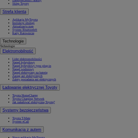
Zabezpieczenia i alarmy
Sklep Toyoty
Strefa klienta
Aplikacja MyToyota
Instrukcje obsługi
Aktualizacja map
System Bluetooth®
Karty Ratownicze
Technologie
Technologie
Elektromobilność
Lider elektromobilności
Napęd hybrydowy
Napęd hybrydowy typu plug-in
Napęd wodorowy
Napęd elektryczny na baterię
Zasięg aut elektrycznych
Zalety posiadania aut elektrycznych
Ładowanie elektrycznej Toyoty
Toyota HomeCharge
Toyota Charging Network
Jak naładować elektryczną Toyotę?
Systemy bezpieczeństwa
Toyota T-Mate
System eCall
Komunikacja z autem
Nowa aplikacja MyToyota