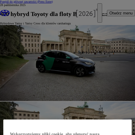
Przejdź do głównej zawartości
(Press Enter)
28 października 2025
400 hybryd Toyoty dla floty Bolt w Niemczech
Otwórz menu
Hybrydowe Yarisy i Yarisy Cross dla klientów carsharingu
Wykorzystujemy pliki cookie, aby ulepszyć naszą