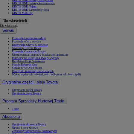
KINTO ONE Leasing konsumencki
KINTO ONE Najem
KINTO ONE Zarządzanie flotą
KINTO Mobility
Dla właścicieli
Dla właścicieli
Serwis
Promocje i sezonowe usługi
Pozostałe oferty serwisu
Rezerwacja wizyty w serwisie
Gwarancja Toyota Relax
Pozostałe Gwarancje Toyoty
Ubezpieczenia i naprawy blacharsko-lakiernicze
Innowacyjne usługi dla Twojej wygody
Bezpłatne Akcje Serwisowe
Serwis Dobrych Cen
Serwis w ASO się opłaca
Dostęp do informacji serwisowych
Wykaz wydanych zaświadczeń o odbytym szkoleniu (pdf)
Oryginalne części i oleje Toyota
Oryginalne części Toyoty
Oryginalne oleje Toyoty
Program Sprzedaży Hurtowej Trade
Trade
Akcesoria
Oryginalne akcesoria Toyoty
Opony i koła zimowe
Zabudowy samochodów dostawczych