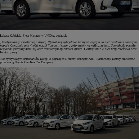
Łukasz Kubisiak, Fleet Manager w UNIQA, dodawał:
„Kontynuujemy współpracę z Toyotą. Wybraliśmy hybrydowe Yarisy ze względu na niezawodność i oszczędne
napędy. Obniżanie emisyjności naszej floty jest jednym z priorytetów na najbliższe lata. Samochody posłużą
zespołom sprzedaży mobilnej oraz technicznym opiekunom klienta. Cenimy sobie w nich bezpieczeństwo oraz
komfort pracy”.
100 hybrydowych hatchbacków zastąpiło pojazdy z silnikami benzynowymi. Samochody zostały przekazane
przez stację Toyota Carolina Car Company.