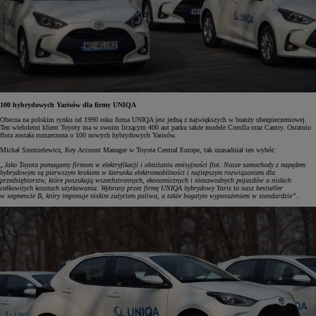
100 hybrydowych Yarisów dla firmy UNIQA
Obecna na polskim rynku od 1990 roku firma UNIQA jest jedną z największych w branży ubezpieczeniowej.
Ten wieloletni klient Toyoty ma w swoim liczącym 400 aut parku także modele Corolla oraz Camry. Ostatnio
flota została rozszerzona o 100 nowych hybrydowych Yarisów.
Michał Szumielewicz, Key Account Manager w Toyota Central Europe, tak uzasadniał ten wybór:
„Jako Toyota pomagamy firmom w elektryfikacji i obniżaniu emisyjności flot. Nasze samochody z napędem
hybrydowym są pierwszym krokiem w kierunku elektromobilności i najlepszym rozwiązaniem dla
przedsiębiorstw, które poszukują wszechstronnych, ekonomicznych i niezawodnych pojazdów o niskich
całkowitych kosztach użytkowania. Wybrany przez firmę UNIQA hybrydowy Yaris to nasz bestseller
w segmencie B, który imponuje niskim zużyciem paliwa, a także bogatym wyposażeniem w standardzie”.