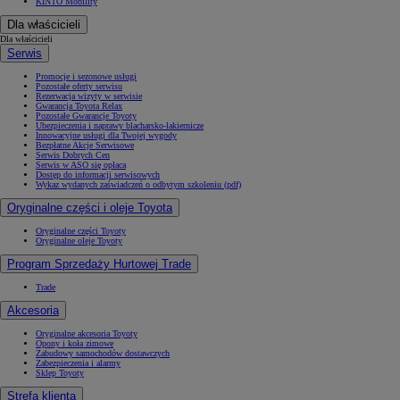
KINTO Mobility
Dla właścicieli
Dla właścicieli
Serwis
Promocje i sezonowe usługi
Pozostałe oferty serwisu
Rezerwacja wizyty w serwisie
Gwarancja Toyota Relax
Pozostałe Gwarancje Toyoty
Ubezpieczenia i naprawy blacharsko-lakiernicze
Innowacyjne usługi dla Twojej wygody
Bezpłatne Akcje Serwisowe
Serwis Dobrych Cen
Serwis w ASO się opłaca
Dostęp do informacji serwisowych
Wykaz wydanych zaświadczeń o odbytym szkoleniu (pdf)
Oryginalne części i oleje Toyota
Oryginalne części Toyoty
Oryginalne oleje Toyoty
Program Sprzedaży Hurtowej Trade
Trade
Akcesoria
Oryginalne akcesoria Toyoty
Opony i koła zimowe
Zabudowy samochodów dostawczych
Zabezpieczenia i alarmy
Sklep Toyoty
Strefa klienta