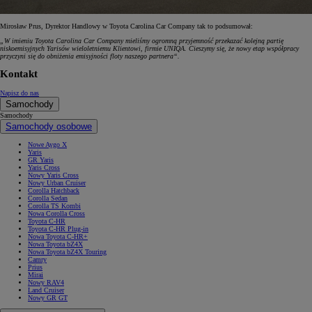
Mirosław Prus, Dyrektor Handlowy w Toyota Carolina Car Company tak to podsumował:
„W imieniu Toyota Carolina Car Company mieliśmy ogromną przyjemność przekazać kolejną partię
niskoemisyjnych Yarisów wieloletniemu Klientowi, firmie UNIQA. Cieszymy się, że nowy etap współpracy
przyczyni się do obniżenia emisyjności floty naszego partnera“.
Kontakt
Napisz do nas
Samochody
Samochody
Samochody osobowe
Nowe Aygo X
Yaris
GR Yaris
Yaris Cross
Nowy Yaris Cross
Nowy Urban Cruiser
Corolla Hatchback
Corolla Sedan
Corolla TS Kombi
Nowa Corolla Cross
Toyota C-HR
Toyota C-HR Plug-in
Nowa Toyota C-HR+
Nowa Toyota bZ4X
Nowa Toyota bZ4X Touring
Camry
Prius
Mirai
Nowy RAV4
Land Cruiser
Nowy GR GT