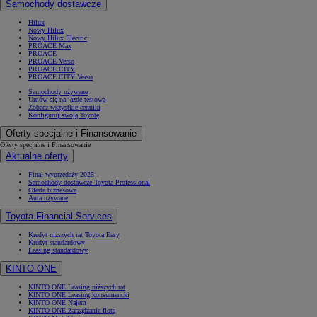
Samochody dostawcze
Hilux
Nowy Hilux
Nowy Hilux Electric
PROACE Max
PROACE
PROACE Verso
PROACE CITY
PROACE CITY Verso
Samochody używane
Umów się na jazdę testową
Zobacz wszystkie cenniki
Konfiguruj swoją Toyotę
Oferty specjalne i Finansowanie
Oferty specjalne i Finansowanie
Aktualne oferty
Finał wyprzedaży 2025
Samochody dostawcze Toyota Professional
Oferta biznesowa
Auta używane
Toyota Financial Services
Kredyt niższych rat Toyota Easy
Kredyt standardowy
Leasing standardowy
KINTO ONE
KINTO ONE Leasing niższych rat
KINTO ONE Leasing konsumencki
KINTO ONE Najem
KINTO ONE Zarządzanie flotą