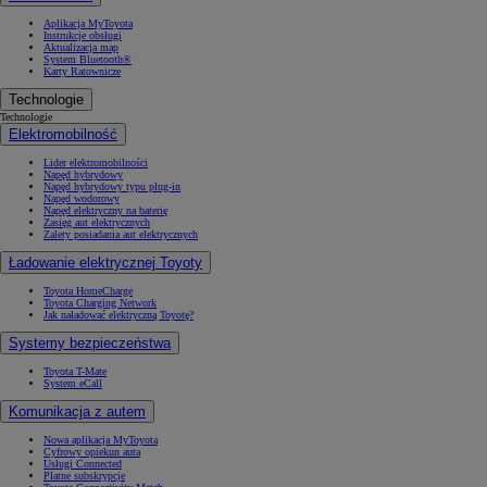
Aplikacja MyToyota
Instrukcje obsługi
Aktualizacja map
System Bluetooth®
Karty Ratownicze
Technologie
Technologie
Elektromobilność
Lider elektromobilności
Napęd hybrydowy
Napęd hybrydowy typu plug-in
Napęd wodorowy
Napęd elektryczny na baterię
Zasięg aut elektrycznych
Zalety posiadania aut elektrycznych
Ładowanie elektrycznej Toyoty
Toyota HomeCharge
Toyota Charging Network
Jak naładować elektryczną Toyotę?
Systemy bezpieczeństwa
Toyota T-Mate
System eCall
Komunikacja z autem
Nowa aplikacja MyToyota
Cyfrowy opiekun auta
Usługi Connected
Płatne subskrypcje