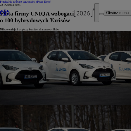
Przejdź do głównej zawartości
(Press Enter)
23 kwietnia 2025
Flota firmy UNIQA wzbogaciła się
Otwórz menu
o 100 hybrydowych Yarisów
Niższe emisje i większy komfort dla pracowników