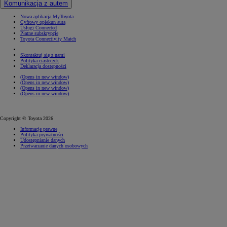
Komunikacja z autem
Nowa aplikacja MyToyota
Cyfrowy opiekun auta
Usługi Connected
Płatne subskrypcje
Toyota Connectivity Match
Skontaktuj się z nami
Polityka ciasteczek
Deklaracja dostępności
(Opens in new window)
(Opens in new window)
(Opens in new window)
(Opens in new window)
Copyright © Toyota 2026
Informacje prawne
Polityka prywatności
Udostępnianie danych
Przetwarzanie danych osobowych