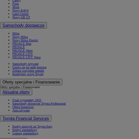
Camry
Prius
Mirai
Nowy RAV4
Land Cruiser
Nowy GR GT
Samochody dostawcze
Hilux
Nowy Hilux
Nowy Hilux Electric
PROACE Max
PROACE
PROACE Verso
PROACE CITY
PROACE CITY Verso
Samochody używane
Umów się na jazdę testową
Zobacz wszystkie cenniki
Konfiguruj swoją Toyotę
Oferty specjalne i Finansowanie
Oferty specjalne i Finansowanie
Aktualne oferty
Finał wyprzedaży 2025
Samochody dostawcze Toyota Professional
Oferta biznesowa
Auta używane
Toyota Financial Services
Kredyt niższych rat Toyota Easy
Kredyt standardowy
Leasing standardowy