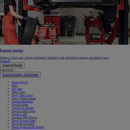
Express Service
Dbamy o Twój czas i Twoją mobilność. Skrócimy czas przeglądu o połowę, bez zmiany ceny.
Sprawdź
Samochody
Samochody
Samochody osobowe
Nowe Aygo X
Yaris
GR Yaris
Yaris Cross
Nowy Yaris Cross
Nowy Urban Cruiser
Corolla Hatchback
Corolla Sedan
Corolla TS Kombi
Nowa Corolla Cross
Toyota C-HR
Toyota C-HR Plug-in
Nowa Toyota C-HR+
Nowa Toyota bZ4X
Nowa Toyota bZ4X Touring