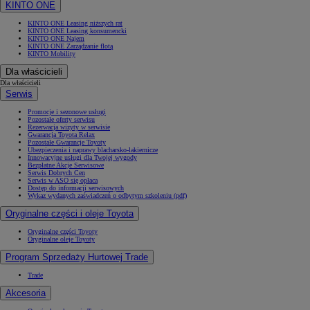
KINTO ONE
KINTO ONE Leasing niższych rat
KINTO ONE Leasing konsumencki
KINTO ONE Najem
KINTO ONE Zarządzanie flotą
KINTO Mobility
Dla właścicieli
Dla właścicieli
Serwis
Promocje i sezonowe usługi
Pozostałe oferty serwisu
Rezerwacja wizyty w serwisie
Gwarancja Toyota Relax
Pozostałe Gwarancje Toyoty
Ubezpieczenia i naprawy blacharsko-lakiernicze
Innowacyjne usługi dla Twojej wygody
Bezpłatne Akcje Serwisowe
Serwis Dobrych Cen
Serwis w ASO się opłaca
Dostęp do informacji serwisowych
Wykaz wydanych zaświadczeń o odbytym szkoleniu (pdf)
Oryginalne części i oleje Toyota
Oryginalne części Toyoty
Oryginalne oleje Toyoty
Program Sprzedaży Hurtowej Trade
Trade
Akcesoria