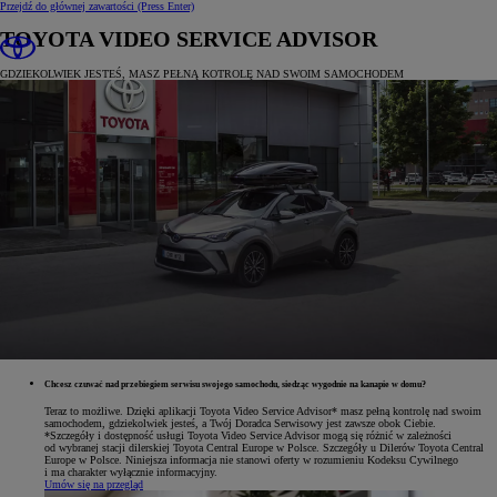
Przejdź do głównej zawartości
(Press Enter)
TOYOTA VIDEO SERVICE ADVISOR
GDZIEKOLWIEK JESTEŚ, MASZ PEŁNĄ KOTROLĘ NAD SWOIM SAMOCHODEM
Chcesz czuwać nad przebiegiem serwisu swojego samochodu, siedząc wygodnie na kanapie w domu?
Teraz to możliwe. Dzięki aplikacji Toyota Video Service Advisor* masz pełną kontrolę nad swoim
samochodem, gdziekolwiek jesteś, a Twój Doradca Serwisowy jest zawsze obok Ciebie.
*Szczegóły i dostępność usługi Toyota Video Service Advisor mogą się różnić w zależności
od wybranej stacji dilerskiej Toyota Central Europe w Polsce. Szczegóły u Dilerów Toyota Central
Europe w Polsce. Niniejsza informacja nie stanowi oferty w rozumieniu Kodeksu Cywilnego
i ma charakter wyłącznie informacyjny.
Umów się na przegląd