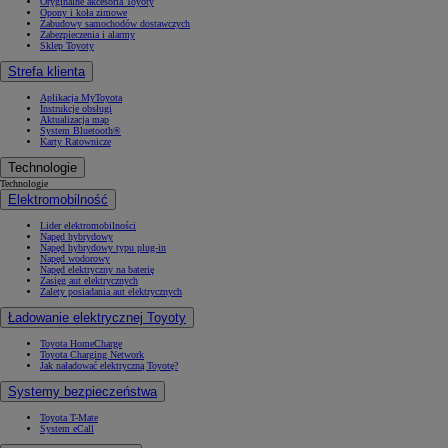
Oryginalne akcesoria Toyoty
Opony i koła zimowe
Zabudowy samochodów dostawczych
Zabezpieczenia i alarmy
Sklep Toyoty
Strefa klienta
Aplikacja MyToyota
Instrukcje obsługi
Aktualizacja map
System Bluetooth®
Karty Ratownicze
Technologie
Technologie
Elektromobilność
Lider elektromobilności
Napęd hybrydowy
Napęd hybrydowy typu plug-in
Napęd wodorowy
Napęd elektryczny na baterię
Zasięg aut elektrycznych
Zalety posiadania aut elektrycznych
Ładowanie elektrycznej Toyoty
Toyota HomeCharge
Toyota Charging Network
Jak naładować elektryczną Toyotę?
Systemy bezpieczeństwa
Toyota T-Mate
System eCall