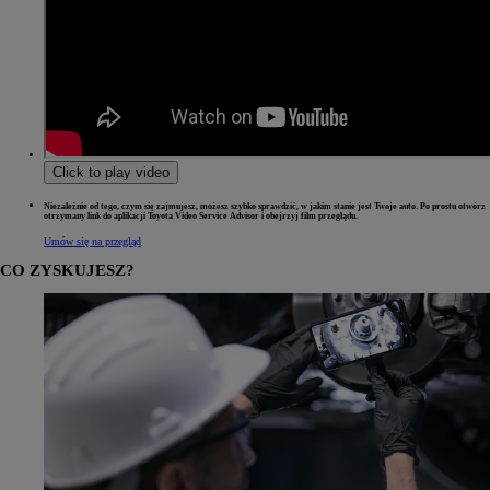
Click to play video
Niezależnie od tego, czym się zajmujesz, możesz szybko sprawdzić, w jakim stanie jest Twoje auto. Po prostu otwórz
otrzymany link do aplikacji Toyota Video Service Advisor i obejrzyj film przeglądu.
Umów się na przegląd
CO ZYSKUJESZ?