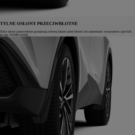
TYLNE OSŁONY PRZECIWBŁOTNE
Tylne osłony przeciwbłotne gwarantują ochronę lakieru przed błotem lub kamieniami wyrzucanymi spod kół.
[nr kat. PW389-10106]