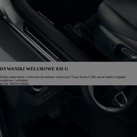
DYWANIKI WELUROWE 830 G
Dzięki praktycznym i stylowym dywanikom welurowym Twoja Toyota C-HR zawsze będzie wyglądać
wyjątkowo i schludnie.
[nr kat. PW210-10026]