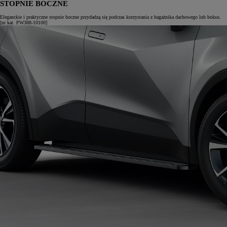
STOPNIE BOCZNE
Eleganckie i praktyczne stopnie boczne przydadzą się podczas korzystania z bagażnika dachowego lub boksu.
[nr kat. PW388-10100]