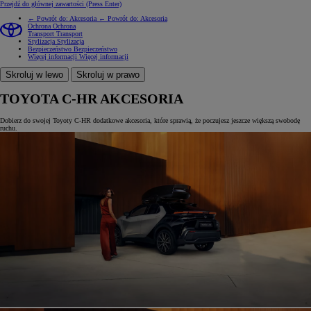
Przejdź do głównej zawartości
(Press Enter)
← Powrót do: Akcesoria
← Powrót do: Akcesoria
Ochrona
Ochrona
Transport
Transport
Stylizacja
Stylizacja
Bezpieczeństwo
Bezpieczeństwo
Więcej informacji
Więcej informacji
Skroluj w lewo
Skroluj w prawo
TOYOTA C-HR AKCESORIA
Dobierz do swojej Toyoty C-HR dodatkowe akcesoria, które sprawią, że poczujesz jeszcze większą swobodę
ruchu.