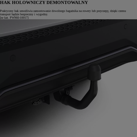
HAK HOLOWNICZY DEMONTOWALNY
Praktyczny hak umożliwia zamontowanie dowolnego bagażnika na rowery lub przyczepy, dzięki czemu
transport będzie bezpieczny i wygodny.
[nr kat. PW960-10017]