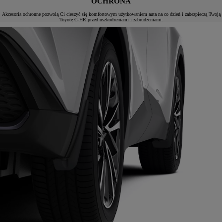
OCHRONA
Akcesoria ochronne pozwolą Ci cieszyć się komfortowym użytkowaniem auta na co dzień i zabezpieczą Twoją
Toyotę C-HR przed uszkodzeniami i zabrudzeniami.