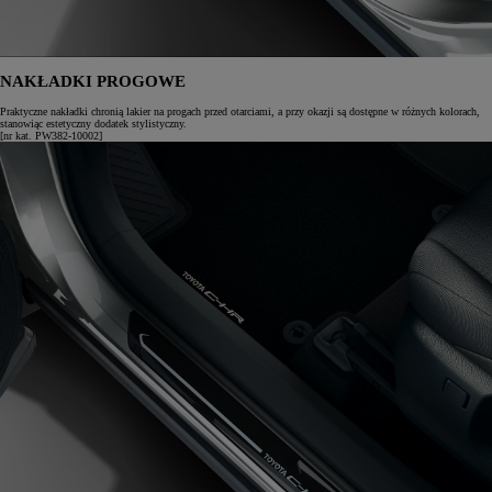
NAKŁADKI PROGOWE
Praktyczne nakładki chronią lakier na progach przed otarciami, a przy okazji są dostępne w różnych kolorach,
stanowiąc estetyczny dodatek stylistyczny.
[nr kat. PW382-10002]