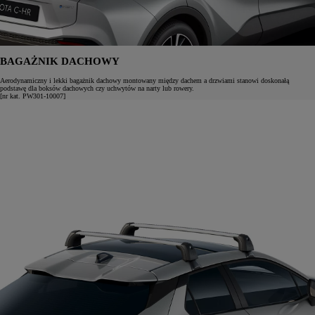
BAGAŻNIK DACHOWY
Aerodynamiczny i lekki bagażnik dachowy montowany między dachem a drzwiami stanowi doskonałą
podstawę dla boksów dachowych czy uchwytów na narty lub rowery.
[nr kat. PW301-10007]