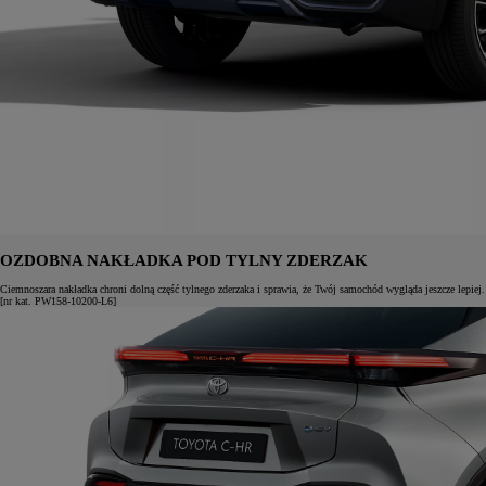
OZDOBNA NAKŁADKA POD TYLNY ZDERZAK
Ciemnoszara nakładka chroni dolną część tylnego zderzaka i sprawia, że Twój samochód wygląda jeszcze lepiej.
[nr kat. PW158-10200-L6]