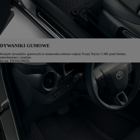
DYWANIKI GUMOWE
Komplet dywaników gumowych to niezawodna ochrona wnętrza Twojej Toyoty C-HR przed błotem,
zabrudzeniami i piachem.
[nr kat. PW210-10023]