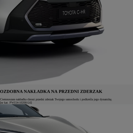
OZDOBNA NAKŁADKA NA PRZEDNI ZDERZAK
Ciemnoszara nakładka chroni przedni zderzak Twojego samochodu i podkreśla jego dynamikę.
[nr kat. PW154-10200-L6]