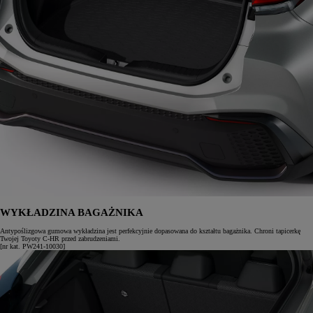
WYKŁADZINA BAGAŻNIKA
Antypoślizgowa gumowa wykładzina jest perfekcyjnie dopasowana do kształtu bagażnika. Chroni tapicerkę
Twojej Toyoty C-HR przed zabrudzeniami.
[nr kat. PW241-10030]