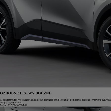
OZDOBNE LISTWY BOCZNE
Ciemnoszare listwy biegnące wzdłuż dolnej krawędzi drzwi wspaniale komponują się ze zdecydowaną sylwetką
Twojej Toyoty C-HR.
[nr kat. PW150-10200-L6]