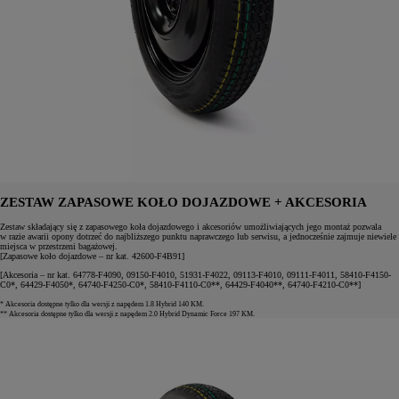
ZESTAW ZAPASOWE KOŁO DOJAZDOWE + AKCESORIA
Zestaw składający się z zapasowego koła dojazdowego i akcesoriów umożliwiających jego montaż pozwala
w razie awarii opony dotrzeć do najbliższego punktu naprawczego lub serwisu, a jednocześnie zajmuje niewiele
miejsca w przestrzeni bagażowej.
[Zapasowe koło dojazdowe – nr kat. 42600-F4B91]
[Akcesoria – nr kat. 64778-F4090, 09150-F4010, 51931-F4022, 09113-F4010, 09111-F4011, 58410-F4150-
C0*, 64429-F4050*, 64740-F4250-C0*, 58410-F4110-C0**, 64429-F4040**, 64740-F4210-C0**]
* Akcesoria dostępne tylko dla wersji z napędem 1.8 Hybrid 140 KM.
** Akcesoria dostępne tylko dla wersji z napędem 2.0 Hybrid Dynamic Force 197 KM.