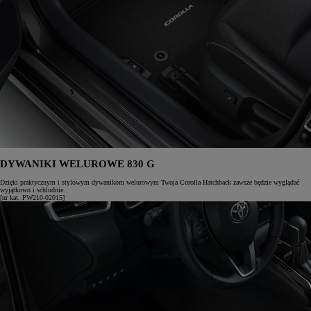
DYWANIKI WELUROWE 830 G
Dzięki praktycznym i stylowym dywanikom welurowym Twoja Corolla Hatchback zawsze będzie wyglądać
wyjątkowo i schludnie.
[nr kat. PW210-02015]