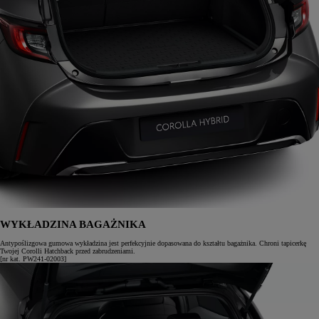
WYKŁADZINA BAGAŻNIKA
Antypoślizgowa gumowa wykładzina jest perfekcyjnie dopasowana do kształtu bagażnika. Chroni tapicerkę
Twojej Corolli Hatchback przed zabrudzeniami.
[nr kat. PW241-02003]