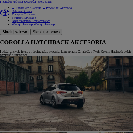
Przejdź do głównej zawartości
(Press Enter)
← Powrót do: Akcesoria
← Powrót do: Akcesoria
Ochrona
Ochrona
Transport
Transport
Stylizacja
Stylizacja
Bezpieczeństwo
Bezpieczeństwo
Więcej informacji
Więcej informacji
Skroluj w lewo
Skroluj w prawo
COROLLA HATCHBACK AKCESORIA
Podążaj za swoją intuicją i dobierz takie akcesoria, które sprawią Ci radość, a Twoja Corolla Hatchback będzie
wyglądać olśniewająco.