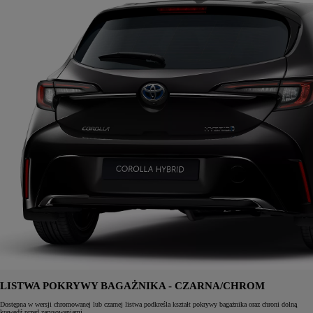
LISTWA POKRYWY BAGAŻNIKA - CZARNA/CHROM
Dostępna w wersji chromowanej lub czarnej listwa podkreśla kształt pokrywy bagażnika oraz chroni dolną
krawędź przed zarysowaniami.