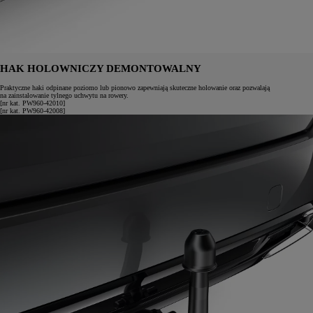
HAK HOLOWNICZY DEMONTOWALNY
Praktyczne haki odpinane poziomo lub pionowo zapewniają skuteczne holowanie oraz pozwalają
na zainstalowanie tylnego uchwytu na rowery.
[nr kat. PW960-42010]
[nr kat. PW960-42008]