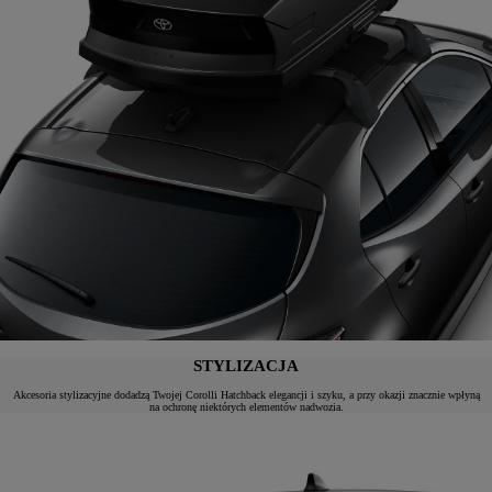
STYLIZACJA
Akcesoria stylizacyjne dodadzą Twojej Corolli Hatchback elegancji i szyku, a przy okazji znacznie wpłyną
na ochronę niektórych elementów nadwozia.