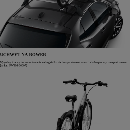
UCHWYT NA ROWER
Wygodny i łatwy do zamontowania na bagażniku dachowym element umożliwia bezpieczny transport roweru.
[nr kat. PW308-00007]