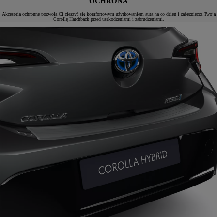
OCHRONA
Akcesoria ochronne pozwolą Ci cieszyć się komfortowym użytkowaniem auta na co dzień i zabezpieczą Twoją
Corollę Hatchback przed uszkodzeniami i zabrudzeniami.