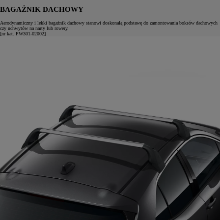
BAGAŻNIK DACHOWY
Aerodynamiczny i lekki bagażnik dachowy stanowi doskonałą podstawę do zamontowania boksów dachowych
czy uchwytów na narty lub rowery.
[nr kat. PW301-02002]