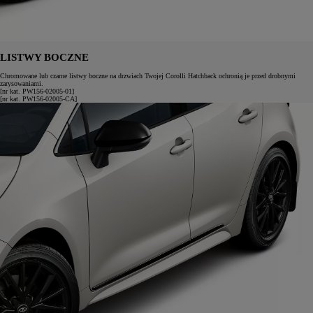
LISTWY BOCZNE
Chromowane lub czarne listwy boczne na drzwiach Twojej Corolli Hatchback ochronią je przed drobnymi
zarysowaniami.
[nr kat. PW156-02005-01]
[nr kat. PW156-02005-CA]