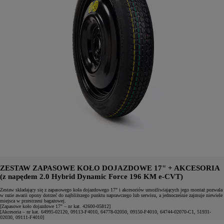
ZESTAW ZAPASOWE KOŁO DOJAZDOWE 17" + AKCESORIA
(z napędem 2.0 Hybrid Dynamic Force 196 KM e-CVT)
Zestaw składający się z zapasowego koła dojazdowego 17" i akcesoriów umożliwiających jego montaż pozwala
w razie awarii opony dotrzeć do najbliższego punktu naprawczego lub serwisu, a jednocześnie zajmuje niewiele
miejsca w przestrzeni bagażowej.
[Zapasowe koło dojazdowe 17" – nr kat. 42600-05812]
[Akcesoria – nr kat. 64995-02120, 09113-F4010, 64778-02050, 09150-F4010, 64744-02070-C1, 51931-
02030, 09111-F4010]