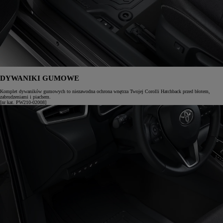
DYWANIKI GUMOWE
Komplet dywaników gumowych to niezawodna ochrona wnętrza Twojej Corolli Hatchback przed błotem,
zabrudzeniami i piachem.
[nr kat. PW210-02008]