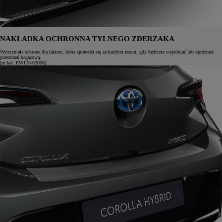
NAKŁADKA OCHRONNA TYLNEGO ZDERZAKA
Wytrzymała ochrona dla lakieru, która sprawdzi się za każdym razem, gdy będziesz wypełniać lub opróżniać
przestrzeń bagażową.
[nr kat. PW178-02006]