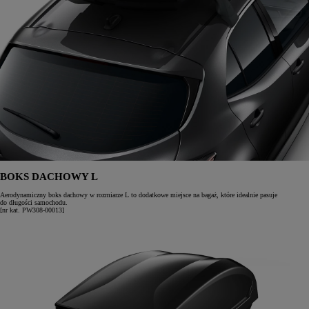
BOKS DACHOWY L
Aerodynamiczny boks dachowy w rozmiarze L to dodatkowe miejsce na bagaż, które idealnie pasuje
do długości samochodu.
[nr kat. PW308-00013]