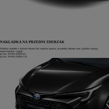
NAKŁADKA NA PRZEDNI ZDERZAK
Subtelny dodatek w kolorze chromu lub czarnym sprawia, że przedni zderzak wraz z grillem zyskują
niepowtarzalny wygląd.
[nr kat. PW401-02000-01]
[nr kat. PW401-02000-CA]