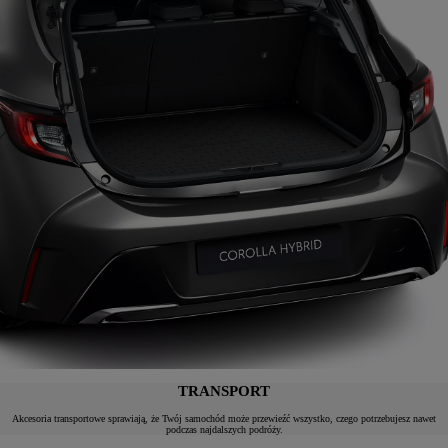
TRANSPORT
Akcesoria transportowe sprawiają, że Twój samochód może przewieźć wszystko, czego potrzebujesz nawet
podczas najdalszych podróży.