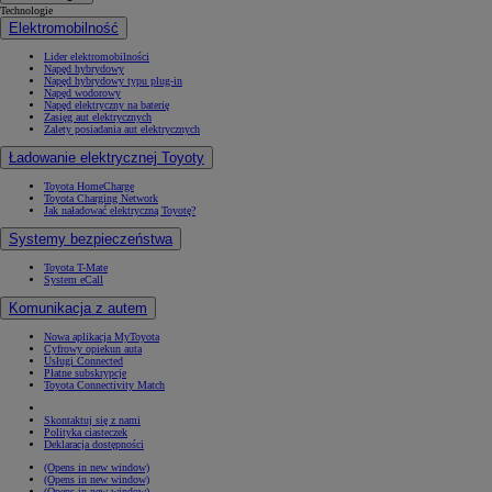
Technologie
Elektromobilność
Lider elektromobilności
Napęd hybrydowy
Napęd hybrydowy typu plug-in
Napęd wodorowy
Napęd elektryczny na baterię
Zasięg aut elektrycznych
Zalety posiadania aut elektrycznych
Ładowanie elektrycznej Toyoty
Toyota HomeCharge
Toyota Charging Network
Jak naładować elektryczną Toyotę?
Systemy bezpieczeństwa
Toyota T-Mate
System eCall
Komunikacja z autem
Nowa aplikacja MyToyota
Cyfrowy opiekun auta
Usługi Connected
Płatne subskrypcje
Toyota Connectivity Match
Skontaktuj się z nami
Polityka ciasteczek
Deklaracja dostępności
(Opens in new window)
(Opens in new window)
(Opens in new window)