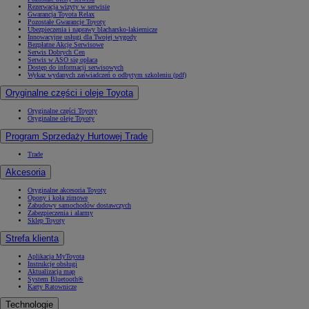
Rezerwacja wizyty w serwisie
Gwarancja Toyota Relax
Pozostałe Gwarancje Toyoty
Ubezpieczenia i naprawy blacharsko-lakiernicze
Innowacyjne usługi dla Twojej wygody
Bezpłatne Akcje Serwisowe
Serwis Dobrych Cen
Serwis w ASO się opłaca
Dostęp do informacji serwisowych
Wykaz wydanych zaświadczeń o odbytym szkoleniu (pdf)
Oryginalne części i oleje Toyota
Oryginalne części Toyoty
Oryginalne oleje Toyoty
Program Sprzedaży Hurtowej Trade
Trade
Akcesoria
Oryginalne akcesoria Toyoty
Opony i koła zimowe
Zabudowy samochodów dostawczych
Zabezpieczenia i alarmy
Sklep Toyoty
Strefa klienta
Aplikacja MyToyota
Instrukcje obsługi
Aktualizacja map
System Bluetooth®
Karty Ratownicze
Technologie