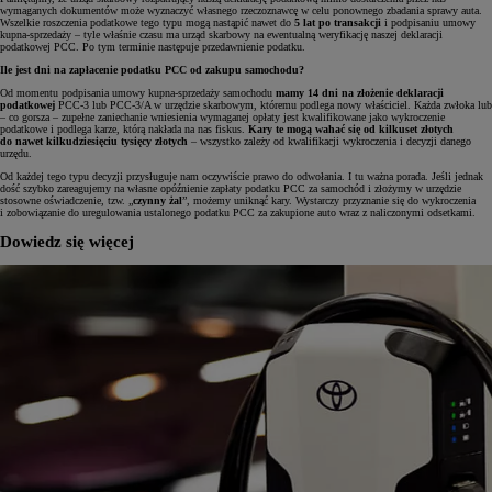
wymaganych dokumentów może wyznaczyć własnego rzeczoznawcę w celu ponownego zbadania sprawy auta.
Wszelkie roszczenia podatkowe tego typu mogą nastąpić nawet do
5 lat po transakcji
i podpisaniu umowy
kupna-sprzedaży – tyle właśnie czasu ma urząd skarbowy na ewentualną weryfikację naszej deklaracji
podatkowej PCC. Po tym terminie następuje przedawnienie podatku.
Ile jest dni na zapłacenie podatku PCC od zakupu samochodu?
Od momentu podpisania umowy kupna-sprzedaży samochodu
mamy 14 dni na złożenie deklaracji
podatkowej
PCC-3 lub PCC-3/A w urzędzie skarbowym, któremu podlega nowy właściciel. Każda zwłoka lub
– co gorsza – zupełne zaniechanie wniesienia wymaganej opłaty jest kwalifikowane jako wykroczenie
podatkowe i podlega karze, którą nakłada na nas fiskus.
Kary te mogą wahać się od kilkuset złotych
do nawet kilkudziesięciu tysięcy złotych
– wszystko zależy od kwalifikacji wykroczenia i decyzji danego
urzędu.
Od każdej tego typu decyzji przysługuje nam oczywiście prawo do odwołania. I tu ważna porada. Jeśli jednak
dość szybko zareagujemy na własne opóźnienie zapłaty podatku PCC za samochód i złożymy w urzędzie
stosowne oświadczenie, tzw. „
czynny żal
”, możemy uniknąć kary. Wystarczy przyznanie się do wykroczenia
i zobowiązanie do uregulowania ustalonego podatku PCC za zakupione auto wraz z naliczonymi odsetkami.
Dowiedz się więcej