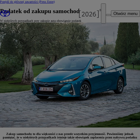
Przejdź do głównej zawartości
(Press Enter)
Podatek od zakupu samochodu - PCC
Otwórz menu
W niektórych przypadkach przy zakupie auta obowiązuje podatek
Zakup samochodu to dla większości z nas przede wszystkim przyjemność. Powinniśmy jednak
pamiętać, że w niektórych przypadkach istnieje także obowiązek zapłacenia przez nabywcę podatku