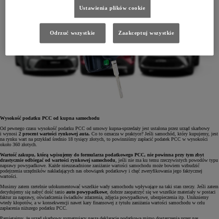
Ustawienia plików cookie
Odrzuć wszystkie
Zaakceptuj wszystkie
Wysokość podatku PCC od kupna samochodu
Od pewnego czasu wysokość podatku PCC od umowy kupna-sprzedaży jest ustalona przez urząd skarbowy
i wynosi
2 procent wartości rynkowej auta.
Co to oznacza w praktyce? Jeśli samochód, który kupujemy, jest
na rynku wart na przykład średnio 18 tysięcy złotych, to powinniśmy zapłacić podatek PCC w wysokości
około 360 złotych.
Wartość zakupu, którą wpisujemy do formularza podatkowego PCC, nie powinna przy tym zbyt
drastycznie odbiegać od wartości rynkowej samochodu
, jeśli nie ma ku temu rzeczywistych powodów typu
naprawy powypadkowe. Każde nieuzasadnione zaniżanie wartości samochodu może bowiem wzbudzić
podejrzenia urzędników nakładających nas obowiązek podatkowy i chęć zweryfikowania jego faktycznej
wartości.
Musimy zatem rzetelnie udokumentować wszelkie wady samochodu wpływające na taki stan rzeczy. Jeśli zatem
decydujemy się nabyć dość tanio
auto powypadkowe
, dobrze zaopatrzyć się we wszelkie materiały w postaci
faktur za naprawy, oświadczenia świadków zdarzenia, zdjęcia powypadkowe, ubezpieczenia itp. Unikniemy
wtedy kłopotów, a w konsekwencji nawet kary finansowej z tytułu zaniżania wartości samochodu w celu
zapłacenia niższego podatku PCC.
Pamiętajmy, że urząd skarbowy rozpatrujący naszą deklarację podatkową mimo dostarczenia przez nas