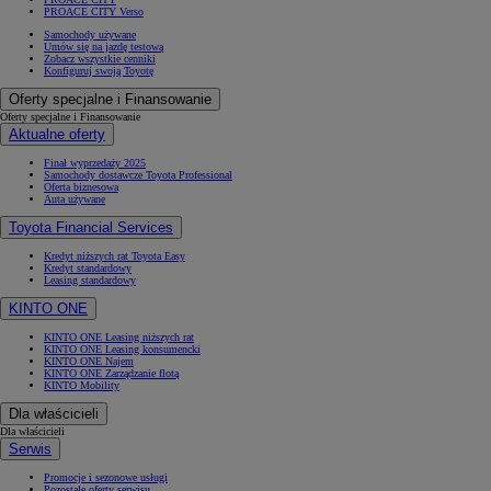
PROACE CITY Verso
Samochody używane
Umów się na jazdę testową
Zobacz wszystkie cenniki
Konfiguruj swoją Toyotę
Oferty specjalne i Finansowanie
Oferty specjalne i Finansowanie
Aktualne oferty
Finał wyprzedaży 2025
Samochody dostawcze Toyota Professional
Oferta biznesowa
Auta używane
Toyota Financial Services
Kredyt niższych rat Toyota Easy
Kredyt standardowy
Leasing standardowy
KINTO ONE
KINTO ONE Leasing niższych rat
KINTO ONE Leasing konsumencki
KINTO ONE Najem
KINTO ONE Zarządzanie flotą
KINTO Mobility
Dla właścicieli
Dla właścicieli
Serwis
Promocje i sezonowe usługi
Pozostałe oferty serwisu