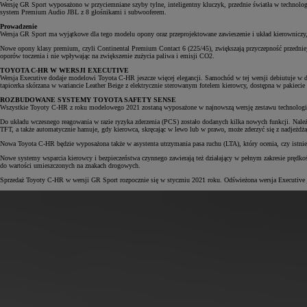
Wersję GR Sport wyposażono w przyciemniane szyby tylne, inteligentny kluczyk, przednie światła w technologii
system Premium Audio JBL z 8 głośnikami i subwooferem.
Prowadzenie
Wersja GR Sport ma wyjątkowe dla tego modelu opony oraz przeprojektowane zawieszenie i układ kierowniczy,
Nowe opony klasy premium, czyli Continental Premium Contact 6 (225/45), zwiększają przyczepność przedniej 
oporów toczenia i nie wpływając na zwiększenie zużycia paliwa i emisji CO2.
TOYOTA C-HR W WERSJI EXECUTIVE
Wersja Executive dodaje modelowi Toyota C-HR jeszcze więcej elegancji. Samochód w tej wersji debiutuje w
tapicerka skórzana w wariancie Leather Beige z elektrycznie sterowanym fotelem kierowcy, dostępna w pakiecie
ROZBUDOWANE SYSTEMY TOYOTA SAFETY SENSE
Wszystkie Toyoty C-HR z roku modelowego 2021 zostaną wyposażone w najnowszą wersję zestawu technologii b
Do układu wczesnego reagowania w razie ryzyka zderzenia (PCS) zostało dodanych kilka nowych funkcji. Należ
TFT, a także automatycznie hamuje, gdy kierowca, skręcając w lewo lub w prawo, może zderzyć się z nadjeż
Nowa Toyota C-HR będzie wyposażona także w asystenta utrzymania pasa ruchu (LTA), który ocenia, czy istnie
Nowe systemy wsparcia kierowcy i bezpieczeństwa czynnego zawierają też działający w pełnym zakresie pręd
do wartości umieszczonych na znakach drogowych.
Sprzedaż Toyoty C-HR w wersji GR Sport rozpocznie się w styczniu 2021 roku. Odświeżona wersja Executive j
Od
81 900 zł
Yaris Cross
HYBRID