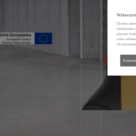
Wykorzystu
Chcemy ułatwi
umieszczane 
ulepszać funk
celów reklamo
ich ustawieni
Ustawie