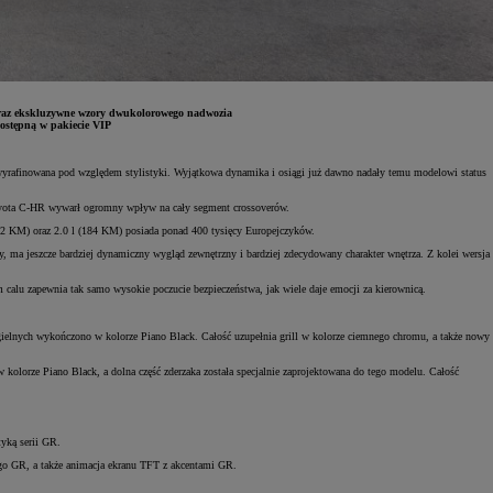
a oraz ekskluzywne wzory dwukolorowego nadwozia
dostępną w pakiecie VIP
yrafinowana pod względem stylistyki. Wyjątkowa dynamika i osiągi już dawno nadały temu modelowi status
Toyota C-HR wywarł ogromny wpływ na cały segment crossoverów.
122 KM) oraz 2.0 l (184 KM) posiada ponad 400 tysięcy Europejczyków.
jeszcze bardziej dynamiczny wygląd zewnętrzny i bardziej zdecydowany charakter wnętrza. Z kolei wersja
alu zapewnia tak samo wysokie poczucie bezpieczeństwa, jak wiele daje emocji za kierownicą.
ielnych wykończono w kolorze Piano Black. Całość uzupełnia grill w kolorze ciemnego chromu, a także nowy
 kolorze Piano Black, a dolna część zderzaka została specjalnie zaprojektowana do tego modelu. Całość
tyką serii GR.
logo GR, a także animacja ekranu TFT z akcentami GR.