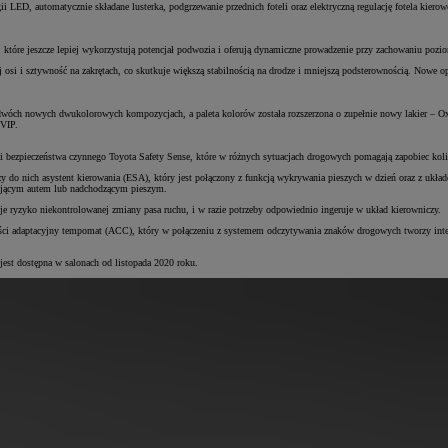
 LED, automatycznie składane lusterka, podgrzewanie przednich foteli oraz elektryczną regulację fotela kiero
 które jeszcze lepiej wykorzystują potencjał podwozia i oferują dynamiczne prowadzenie przy zachowaniu poz
osi i sztywność na zakrętach, co skutkuje większą stabilnością na drodze i mniejszą podsterownością. Nowe 
 dwóch nowych dwukolorowych kompozycjach, a paleta kolorów została rozszerzona o zupełnie nowy lakier – O
 VIP.
ezpieczeństwa czynnego Toyota Safety Sense, które w różnych sytuacjach drogowych pomagają zapobiec koliz
y do nich asystent kierowania (ESA), który jest połączony z funkcją wykrywania pieszych w dzień oraz z ukła
dżającym autem lub nadchodzącym pieszym.
je ryzyko niekontrolowanej zmiany pasa ruchu, i w razie potrzeby odpowiednio ingeruje w układ kierowniczy.
kości adaptacyjny tempomat (ACC), który w połączeniu z systemem odczytywania znaków drogowych tworzy int
est dostępna w salonach od listopada 2020 roku.