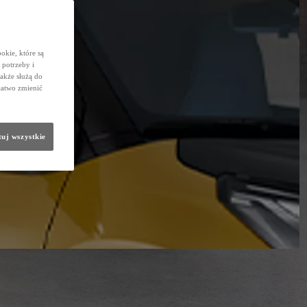
okie, które są
potrzeby i
także służą do
łatwo zmienić
uj wszystkie