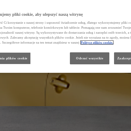
jemy pliki cookie, aby ulepszyć naszą witrynę
ć Ci korzystanie z naszej strony i usprawnić świadczenie usług, dlatego wykorzystujemy pliki co
na Twoim komputerze, telefonie komórkowym lub tablecie. Pomagają one nam zrozumieć Twoje 
cjonalność naszej witryny. Są wykorzystywane do dostarczania usług i narzędzi osób trzecich, a 
wych. Zalecamy akceptację wszystkich plików cookie. Jeżeli nie wyrażasz na to zgody, możesz 
a. Szczegółowe informacje na ten temat znajdziesz w naszej
Polityce plików cookie.
nia plików cookie
Odrzuć wszystkie
Zaakcept