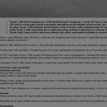
Toyota C-HR będzie kolejnym po Corolli modelem marki dostępnym w wersji GR Sport, o bard
GR Sport to wersja pełna emocji ze specjalnie zaprojektowanymi detalami stylistycznymi, j
Do gamy Toyoty C-HR dołączyła też odświeżona wersja Executive, która charakteryzuje się w
Gama Toyoty C-HR wyposażona jest w najnowszą wersję systemów bezpieczeństwa czynnego T
Toyota Safety Sense zawiera także nowe elementy jak układ zapobiegania kolizjom na skrzyż
Wraz z wprowadzeniem wersji GR Sport, a także nowymi kompozycjami kolorystycznymi i opcjonalną tapicerk
ikony segmentu crossoverów.
Toyota C-HR zadebiutowała na rynku w 2016 roku jako dynamiczny crossover, który łączy atrakcyjny wyglą
W pierwszym roku sprzedaży w Europie kupiono 120 tysięcy egzemplarzy, co przełożyło się na 10 procent ud
W 2021 roku gama Toyoty C-HR zostanie odświeżona przez dwie wersje wyposażeniowe. Odmiana GR Sport ins
Executive to wariant bardziej elegancki, który oferuje wyjątkowe kompozycje dwukolorowego nadwozia, nowe 18
Cała gama Toyoty C-HR została wyposażona w najnowszą wersję układu Toyota Safety Sense, który został wzb
TOYOTA C-HR GR SPORT
Stylistyka nadwozia
Toyota C-HR w wersji GR Sport ma specjalnie zaprojektowany pas przedni z czarnym tłem emblematu marki, a
spojler przedni o agresywnych liniach.
Patrząc z boku, uwagę zwracają dekoracyjne osłony drzwi w kolorze Piano Black oraz wyjątkowe dla tego model
uzupełnia logo GR Sport.
Wersja GR Sport dostępna jest w siedmiu wyjątkowych dwukolorowych wersjach kolorystycznych, w tym w zu
Wnętrze
Deska rozdzielcza wersji GR Sport została wykończona listwą dekoracyjną w kolorze Cool Silver, a fotele tapice
Specjalnie do tej wersji modelu kierownicę obszyto perforowaną skórą. Przeszycia czerwoną nicią znajdziemy
Wyposażenie