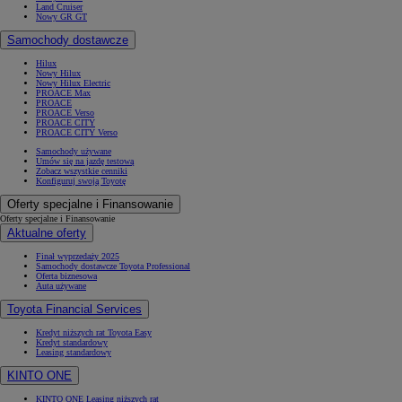
Land Cruiser
Nowy GR GT
Samochody dostawcze
Hilux
Nowy Hilux
Nowy Hilux Electric
PROACE Max
PROACE
PROACE Verso
PROACE CITY
PROACE CITY Verso
Samochody używane
Umów się na jazdę testową
Zobacz wszystkie cenniki
Konfiguruj swoją Toyotę
Oferty specjalne i Finansowanie
Oferty specjalne i Finansowanie
Aktualne oferty
Finał wyprzedaży 2025
Samochody dostawcze Toyota Professional
Oferta biznesowa
Auta używane
Toyota Financial Services
Kredyt niższych rat Toyota Easy
Kredyt standardowy
Leasing standardowy
KINTO ONE
KINTO ONE Leasing niższych rat