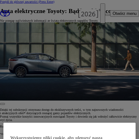
Przejdź do głównej zawartości
(Press Enter)
Auta elektryczne Toyoty: Bądź na bieżąco
Otwórz menu
Nie przegap najświeższych informacji ze świata elektrycznych napędów Toyoty.
Dzięki tej subskrypcji otrzymasz dostęp do ekskluzywnych treści, w tym najnowszych wiadomości
i atrakcyjnych ofert* dotyczących rosnącej gamy pojazdów elektrycznych.
Poznaj wszystkie korzyści innowacyjnych rozwiązań Toyoty i dowiedz się jak wdrożyć całkowicie elektryczny
styl życia.
Rozpocznij ekscytującą podróż. Zapisz się do newslettera Toyoty już dziś.
*Oferty mogą obejmować finansowanie, ubezpieczenie lub usługi serwisowe.
Wykorzystujemy pliki cookie, aby ulepszyć naszą