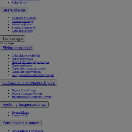
Sklep Toyoty
Strefa klienta
Aplikacja MyToyota
Instrukcje obsługi
Aktualizacja map
System Bluetooth®
Karty Ratownicze
Technologie
Technologie
Elektromobilność
Lider elektromobilności
Napęd hybrydowy
Napęd hybrydowy typu plug-in
Napęd wodorowy
Napęd elektryczny na baterię
Zasięg aut elektrycznych
Zalety posiadania aut elektrycznych
Ładowanie elektrycznej Toyoty
Toyota HomeCharge
Toyota Charging Network
Jak naładować elektryczną Toyotę?
Systemy bezpieczeństwa
Toyota T-Mate
System eCall
Komunikacja z autem
Nowa aplikacja MyToyota