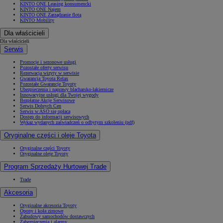
KINTO ONE Leasing konsumencki
KINTO ONE Najem
KINTO ONE Zarządzanie flotą
KINTO Mobility
Dla właścicieli
Dla właścicieli
Serwis
Promocje i sezonowe usługi
Pozostałe oferty serwisu
Rezerwacja wizyty w serwisie
Gwarancja Toyota Relax
Pozostałe Gwarancje Toyoty
Ubezpieczenia i naprawy blacharsko-lakiernicze
Innowacyjne usługi dla Twojej wygody
Bezpłatne Akcje Serwisowe
Serwis Dobrych Cen
Serwis w ASO się opłaca
Dostęp do informacji serwisowych
Wykaz wydanych zaświadczeń o odbytym szkoleniu (pdf)
Oryginalne części i oleje Toyota
Oryginalne części Toyoty
Oryginalne oleje Toyoty
Program Sprzedaży Hurtowej Trade
Trade
Akcesoria
Oryginalne akcesoria Toyoty
Opony i koła zimowe
Zabudowy samochodów dostawczych
Zabezpieczenia i alarmy