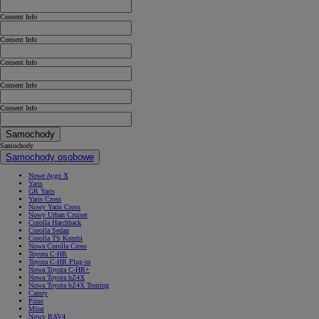
Consent Info
Consent Info
Consent Info
Consent Info
Consent Info
Samochody
Samochody
Samochody osobowe
Nowe Aygo X
Yaris
GR Yaris
Yaris Cross
Nowy Yaris Cross
Nowy Urban Cruiser
Corolla Hatchback
Corolla Sedan
Corolla TS Kombi
Nowa Corolla Cross
Toyota C-HR
Toyota C-HR Plug-in
Nowa Toyota C-HR+
Nowa Toyota bZ4X
Nowa Toyota bZ4X Touring
Camry
Prius
Mirai
Nowy RAV4