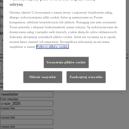
Powiedz nam coś o sobie
witrynę
Imię
Chcemy ułatwić Ci korzystanie z naszej strony i usprawnić świadczenie usług,
Nazwisko
dlatego wykorzystujemy pliki cookie, które są umieszczane na Twoim
komputerze, telefonie komórkowym lub tablecie. Pomagają one nam zrozumieć
E-mail
Twoje potrzeby i ulepszać funkcjonalność naszej witryny. Są wykorzystywane do
dostarczania usług i narzędzi osób trzecich, a także służą do celów reklamowych.
Zalecamy akceptację wszystkich plików cookie. Jeżeli nie wyrażasz na to zgody,
Szukasz Toyoty dla siebie czy dla swojego biznesu?
możesz łatwo zmienić ich ustawienia. Szczegółowe informacje na ten temat
Dla siebie
znajdziesz w naszej
Polityce plików cookie.
Dla biznesu
Wypełniając niniejszy formularz, wyrażasz jednocześnie prośbę o przesyłanie Ci informacji handlowych związanych z nową Toyotą C-
HR+ oraz ewentualnie zaproszenia na jazdę testową ww. modelem. Podajesz swoje dane osobowe celem umożliwienia skontaktowania
się przez nas z Tobą mailowo lub telefonicznie (kontakt telefoniczny na etapie umawiania jazdy testowej).
Ustawienia plików cookie
Zapoznałem się z
Informacją o ochronie prywatności
Zapoznałem się z
Ogólną Polityką Prywatności i Ochrony Danych Osobowych Toyota
Zapisz się
Odrzuć wszystkie
Zaakceptuj wszystkie
Dane, które przesyłasz, nie będą użyte i dystrybuowane w żadnym innym projekcie niż ten, do którego się
zapisujesz. Więcej informacji znajdziesz w
polityce prywatności
.
Form campaign
Consent Info
Consent Info
Consent Info