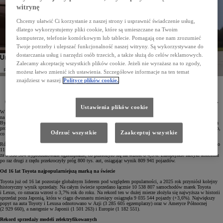
witrynę
Chcemy ułatwić Ci korzystanie z naszej strony i usprawnić świadczenie usług,
dlatego wykorzystujemy pliki cookie, które są umieszczane na Twoim
komputerze, telefonie komórkowym lub tablecie. Pomagają one nam zrozumieć
Twoje potrzeby i ulepszać funkcjonalność naszej witryny. Są wykorzystywane do
dostarczania usług i narzędzi osób trzecich, a także służą do celów reklamowych.
Zalecamy akceptację wszystkich plików cookie. Jeżeli nie wyrażasz na to zgody,
możesz łatwo zmienić ich ustawienia. Szczegółowe informacje na ten temat
znajdziesz w naszej
Polityce plików cookie.
Toyota Motor Corporation wyprodukowała w 2025 roku 11 221 960 pojazdów, a łączna globalna
sprzedaż marek Toyota, Lexus, Daihatsu i Hino osiągnęła rekordowy poziom 11 322 575 aut, czyli
o 4,6% więcej niż rok temu. Koncern już szósty rok z rzędu pozostaje największym producentem
samochodów na świecie, a po raz 16. z kolei jest najpopularniejszą marką motoryzacyjną globalnie.
Ustawienia plików cookie
W 2025 roku Toyota Motor Corporation (TMC) ponownie potwierdziła swoją dominującą pozycję
na światowym rynku motoryzacyjnym, zarówno produkując, jak i sprzedając ponad 11 milionów pojazdów.
Był to już szósty kolejny rok, w którym koncern osiągnął najwyższy wolumen sprzedaży spośród wszystkich
producentów samochodów. Łącznie do klientów trafiło 11 322 575 aut marek Toyota, Lexus, Daihatsu i Hino,
Odrzuć wszystkie
Zaakceptuj wszystkie
co oznacza wzrost o 4,6% w porównaniu z rokiem poprzednim.
Również skala produkcji znalazła się na bardzo wysokim poziomie – zakłady TMC na całym świecie opuściło
11 221 960 pojazdów, czyli o 5,7% więcej niż rok wcześniej. Same marki Toyota i Lexus odpowiadały
za 9 950 904 wyprodukowane egzemplarze, co przełożyło się na wzrost o 4,5%. Europejskie fabryki koncernu
po raz drugi z rzędu przekroczyły próg 800 tys. aut, osiągając wynik 809 941 pojazdów.
Od 16 lat Toyota najpopularniejszą marką na świecie
Toyota już od 16 lat pozostaje globalnym liderem pod względem popularności, a 2025 rok przyniósł kolejny
historyczny wynik sprzedaży. Na całym świecie sprzedano łącznie 10 538 807 samochodów marek Toyota
i Lexus, co oznacza wzrost o 3,7% rok do roku. Na rekord ten w dużej mierze złożyła się najwyższa w historii
sprzedaż poza Japonią, która w ciągu dwunastu miesięcy osiągnęła 9 035 544 pojazdy (+3,6%). Największy
popyt na auta Toyoty i Lexusa odnotowano w Azji (3 285 605 egzemplarzy) oraz w Ameryce Północnej
(2 929 660), a następnie w Japonii (1 501 263) i Europie (1 182 551).
Rekord sprzedaży modeli zelektryfikowanych