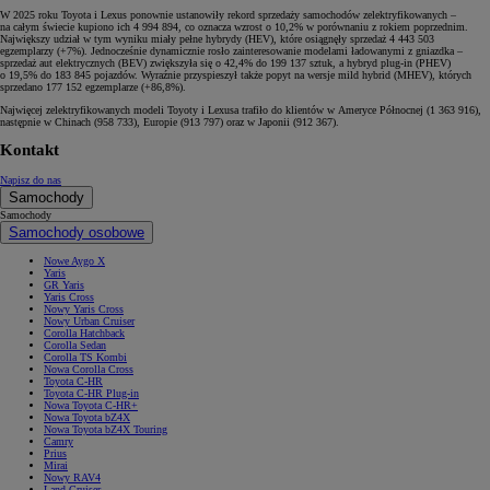
W 2025 roku Toyota i Lexus ponownie ustanowiły rekord sprzedaży samochodów zelektryfikowanych –
na całym świecie kupiono ich 4 994 894, co oznacza wzrost o 10,2% w porównaniu z rokiem poprzednim.
Największy udział w tym wyniku miały pełne hybrydy (HEV), które osiągnęły sprzedaż 4 443 503
egzemplarzy (+7%). Jednocześnie dynamicznie rosło zainteresowanie modelami ładowanymi z gniazdka –
sprzedaż aut elektrycznych (BEV) zwiększyła się o 42,4% do 199 137 sztuk, a hybryd plug-in (PHEV)
o 19,5% do 183 845 pojazdów. Wyraźnie przyspieszył także popyt na wersje mild hybrid (MHEV), których
sprzedano 177 152 egzemplarze (+86,8%).
Najwięcej zelektryfikowanych modeli Toyoty i Lexusa trafiło do klientów w Ameryce Północnej (1 363 916),
następnie w Chinach (958 733), Europie (913 797) oraz w Japonii (912 367).
Kontakt
Napisz do nas
Samochody
Samochody
Samochody osobowe
Nowe Aygo X
Yaris
GR Yaris
Yaris Cross
Nowy Yaris Cross
Nowy Urban Cruiser
Corolla Hatchback
Corolla Sedan
Corolla TS Kombi
Nowa Corolla Cross
Toyota C-HR
Toyota C-HR Plug-in
Nowa Toyota C-HR+
Nowa Toyota bZ4X
Nowa Toyota bZ4X Touring
Camry
Prius
Mirai
Nowy RAV4
Land Cruiser