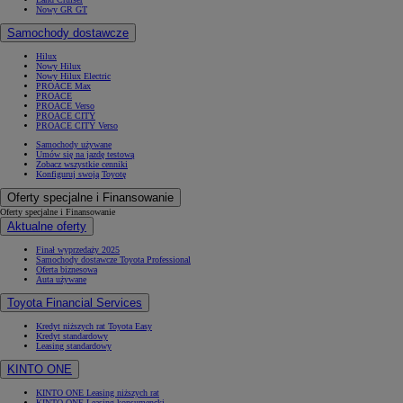
Nowy GR GT
Samochody dostawcze
Hilux
Nowy Hilux
Nowy Hilux Electric
PROACE Max
PROACE
PROACE Verso
PROACE CITY
PROACE CITY Verso
Samochody używane
Umów się na jazdę testową
Zobacz wszystkie cenniki
Konfiguruj swoją Toyotę
Oferty specjalne i Finansowanie
Oferty specjalne i Finansowanie
Aktualne oferty
Finał wyprzedaży 2025
Samochody dostawcze Toyota Professional
Oferta biznesowa
Auta używane
Toyota Financial Services
Kredyt niższych rat Toyota Easy
Kredyt standardowy
Leasing standardowy
KINTO ONE
KINTO ONE Leasing niższych rat
KINTO ONE Leasing konsumencki