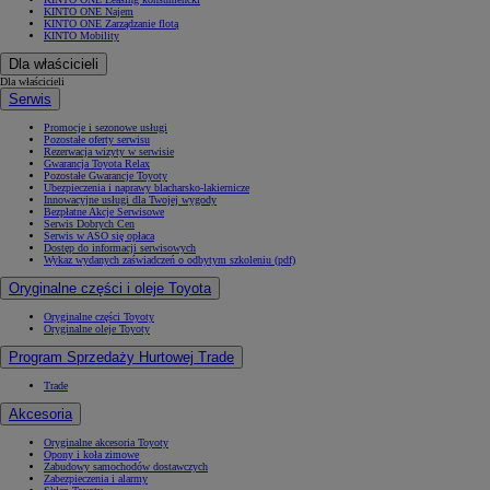
KINTO ONE Najem
KINTO ONE Zarządzanie flotą
KINTO Mobility
Dla właścicieli
Dla właścicieli
Serwis
Promocje i sezonowe usługi
Pozostałe oferty serwisu
Rezerwacja wizyty w serwisie
Gwarancja Toyota Relax
Pozostałe Gwarancje Toyoty
Ubezpieczenia i naprawy blacharsko-lakiernicze
Innowacyjne usługi dla Twojej wygody
Bezpłatne Akcje Serwisowe
Serwis Dobrych Cen
Serwis w ASO się opłaca
Dostęp do informacji serwisowych
Wykaz wydanych zaświadczeń o odbytym szkoleniu (pdf)
Oryginalne części i oleje Toyota
Oryginalne części Toyoty
Oryginalne oleje Toyoty
Program Sprzedaży Hurtowej Trade
Trade
Akcesoria
Oryginalne akcesoria Toyoty
Opony i koła zimowe
Zabudowy samochodów dostawczych
Zabezpieczenia i alarmy