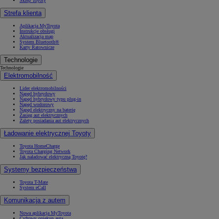
Sklep Toyoty
Strefa klienta
Aplikacja MyToyota
Instrukcje obsługi
Aktualizacja map
System Bluetooth®
Karty Ratownicze
Technologie
Technologie
Elektromobilność
Lider elektromobilności
Napęd hybrydowy
Napęd hybrydowy typu plug-in
Napęd wodorowy
Napęd elektryczny na baterię
Zasięg aut elektrycznych
Zalety posiadania aut elektrycznych
Ładowanie elektrycznej Toyoty
Toyota HomeCharge
Toyota Charging Network
Jak naładować elektryczną Toyotę?
Systemy bezpieczeństwa
Toyota T-Mate
System eCall
Komunikacja z autem
Nowa aplikacja MyToyota
Cyfrowy opiekun auta