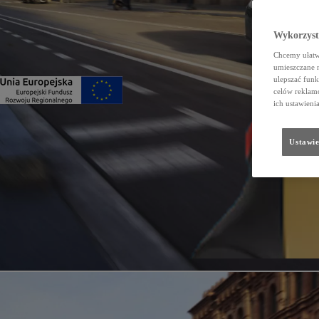
Wykorzystu
Chcemy ułatwi
umieszczane 
ulepszać funk
celów reklamo
ich ustawieni
Ustawie