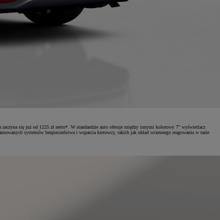
czyna się już od 1225 zł netto*. W standardzie auto oferuje między innymi kolorowy 7" wyświetlacz
ansowanych systemów bezpieczeństwa i wsparcia kierowcy, takich jak układ wczesnego reagowania w razie