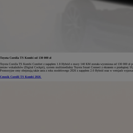
Od
105 300 zł
Corolla Hatchback
HYBRID
Toyota Corolla TS Kombi od 130 000 zł
Toyota Corolla TS Kombi Comfort z napędem 1.8 Hybrid o mocy 140 KM została wyceniona od 130 000 zł prz
zestaw wskaźników (Digital Cockpit), system multimedialny Toyota Smart Connect z ekranem o przekątnej 10,
Promocyjne ceny obejmują także auta z roku modelowego 2026 z napędem 2.0 Hybrid oraz w wersjach wyposa
Cennik Corolli TS Kombi 2026