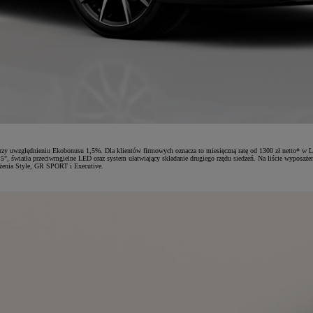
y uwzględnieniu Ekobonusu 1,5%. Dla klientów firmowych oznacza to miesięczną ratę od 1300 zł netto* w L
5", światła przeciwmgielne LED oraz system ułatwiający składanie drugiego rzędu siedzeń. Na liście wyposaż
żenia Style, GR SPORT i Executive.