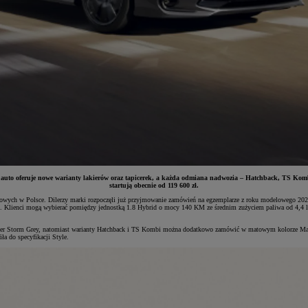
to oferuje nowe warianty lakierów oraz tapicerek, a każda odmiana nadwozia – Hatchback, TS Kombi o
startują obecnie od 119 600 zł.
owych w Polsce. Dilerzy marki rozpoczęli już przyjmowanie zamówień na egzemplarze z roku modelowego 2026
i. Klienci mogą wybierać pomiędzy jednostką 1.8 Hybrid o mocy 140 KM ze średnim zużyciem paliwa od 4,4 l/
akier Storm Grey, natomiast warianty Hatchback i TS Kombi można dodatkowo zamówić w matowym kolorze Matt
a do specyfikacji Style.