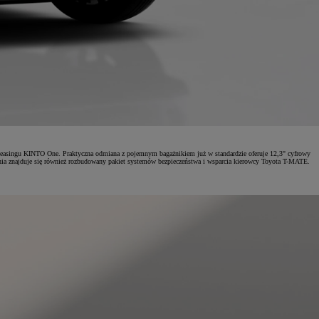
easingu KINTO One. Praktyczna odmiana z pojemnym bagażnikiem już w standardzie oferuje 12,3" cyfrowy
enia znajduje się również rozbudowany pakiet systemów bezpieczeństwa i wsparcia kierowcy Toyota T-MATE.