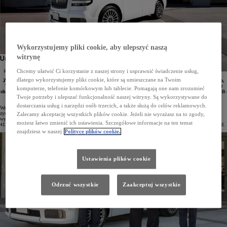
Wykorzystujemy pliki cookie, aby ulepszyć naszą
witrynę
Chcemy ułatwić Ci korzystanie z naszej strony i usprawnić świadczenie usług,
dlatego wykorzystujemy pliki cookie, które są umieszczane na Twoim
Z myślą o zawodach sumo, które zostaną rozegrane 28 stycznia w hali Ryogoku Kokugikan w Tokio,
Toyota przygotowała specjalną wersję swojego ultraluksusowego modelu Century. Pojazd ten będzie
komputerze, telefonie komórkowym lub tablecie. Pomagają one nam zrozumieć
służyć do przewożenia zwycięskich zawodników po wydarzeniu. A wszystko to zgodnie z koncepcją full-
Twoje potrzeby i ulepszać funkcjonalność naszej witryny. Są wykorzystywane do
order, która umożliwia stworzenie auta zgodnie z życzeniem klienta.
dostarczania usług i narzędzi osób trzecich, a także służą do celów reklamowych.
We wrześniu minionego roku Toyota zaprezentowała model Century w zupełnie nowej odsłonie. Samochód
zyskał nadwozie typu SUV, by jeszcze lepiej odpowiadać potrzebom klientów, oczekujących najwyższej
Zalecamy akceptację wszystkich plików cookie. Jeżeli nie wyrażasz na to zgody,
wygody w drugim rzędzie siedzeń. Pojazd wyposażono w napęd hybrydowy z silnikiem V6 o mocy
możesz łatwo zmienić ich ustawienia. Szczegółowe informacje na ten temat
412 KM mocy, która przekazywana jest na wszystkie na cztery koła przy pomocy systemu E-FOUR Advanced.
znajdziesz w naszej
Polityce plików cookie.
Ustawienia plików cookie
Odrzuć wszystkie
Zaakceptuj wszystkie