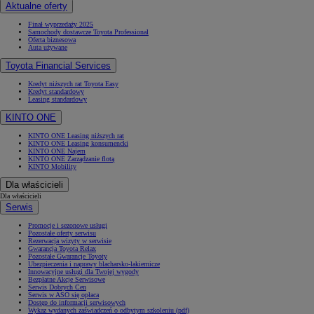
Aktualne oferty
Finał wyprzedaży 2025
Samochody dostawcze Toyota Professional
Oferta biznesowa
Auta używane
Toyota Financial Services
Kredyt niższych rat Toyota Easy
Kredyt standardowy
Leasing standardowy
KINTO ONE
KINTO ONE Leasing niższych rat
KINTO ONE Leasing konsumencki
KINTO ONE Najem
KINTO ONE Zarządzanie flotą
KINTO Mobility
Dla właścicieli
Dla właścicieli
Serwis
Promocje i sezonowe usługi
Pozostałe oferty serwisu
Rezerwacja wizyty w serwisie
Gwarancja Toyota Relax
Pozostałe Gwarancje Toyoty
Ubezpieczenia i naprawy blacharsko-lakiernicze
Innowacyjne usługi dla Twojej wygody
Bezpłatne Akcje Serwisowe
Serwis Dobrych Cen
Serwis w ASO się opłaca
Dostęp do informacji serwisowych
Wykaz wydanych zaświadczeń o odbytym szkoleniu (pdf)