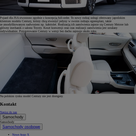
Pojazd dla JSA stworzono zgodnie z koncepcją full-order. To nowy rodzaj usługi oferowany japońskim
klientom modelu Century, którzy chcą stworzyć jedyny w swoim rodzaju egzemplarz, także
ze zmodyfikowanym nadwoziem np. kabriolet. Realizacją ich zamówienia zajmie się Century Meister lub
główny mechanik z salonu Toyoty. Koszt konwersji oraz czas realizacji zamówienia jest ustalany
indywidualnie. Przygotowanie Century w wersji bez dachu zajmuje około roku.
Na polskim rynku model Century nie jest dostępny.
Kontakt
Napisz do nas
Samochody
Samochody
Samochody osobowe
Nowe Aygo X