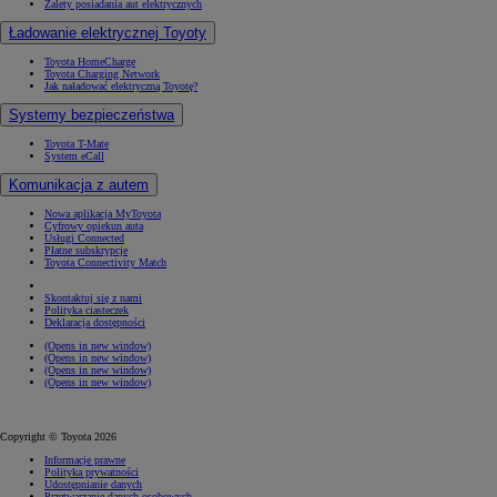
Zalety posiadania aut elektrycznych
Ładowanie elektrycznej Toyoty
Toyota HomeCharge
Toyota Charging Network
Jak naładować elektryczną Toyotę?
Systemy bezpieczeństwa
Toyota T-Mate
System eCall
Komunikacja z autem
Nowa aplikacja MyToyota
Cyfrowy opiekun auta
Usługi Connected
Płatne subskrypcje
Toyota Connectivity Match
Skontaktuj się z nami
Polityka ciasteczek
Deklaracja dostępności
(Opens in new window)
(Opens in new window)
(Opens in new window)
(Opens in new window)
Copyright © Toyota 2026
Informacje prawne
Polityka prywatności
Udostępnianie danych
Przetwarzanie danych osobowych