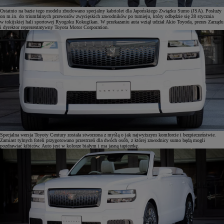
Ostatnio na bazie tego modelu zbudowano specjalny kabriolet dla Japońskiego Związku Sumo (JSA). Posłuży
on m.in. do triumfalnych przewozów zwycięskich zawodników po turnieju, który odbędzie się 28 stycznia
w tokijskiej hali sportowej Ryogoku Kokugikan. W przekazaniu auta wziął udział Akio Toyoda, prezes Zarządu
i dyrektor reprezentatywny Toyota Motor Corporation.
Specjalna wersja Toyoty Century została stworzona z myślą o jak najwyższym komforcie i bezpieczeństwie.
Zamiast tylnych foteli przygotowano przestrzeń dla dwóch osób, z której zawodnicy sumo będą mogli
pozdrawiać kibiców. Auto jest w kolorze białym i ma jasną tapicerkę.