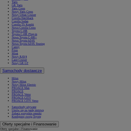
Yaris
GR Yaris
Yaris Cross
Nowy Yaris Cross
Nowy Urban Cruiser
Corolla Hatchback
Corolla Sedan
Corolla TS Kombi
Nowa Corolla Cross
Toyota C-HR
Toyota C-HR Plug-in
Nowa Toyota C-HR+
Nowa Toyota bZ4X
Nowa Toyota bZ4X Touring
Camry
Prius
Mirai
Nowy RAV4
Land Cruiser
Nowy GR GT
Samochody dostawcze
Hilux
Nowy Hilux
Nowy Hilux Electric
PROACE Max
PROACE
PROACE Verso
PROACE CITY
PROACE CITY Verso
Samochody używane
Umów się na jazdę testową
Zobacz wszystkie cenniki
Konfiguruj swoją Toyotę
Oferty specjalne i Finansowanie
Oferty specjalne i Finansowanie