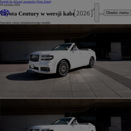
Przejdź do głównej zawartości
(Press Enter)
19 stycznia 2024
Toyota Century w wersji kabriolet
Otwórz menu
Specjalna wersja ultraluksusowego modelu