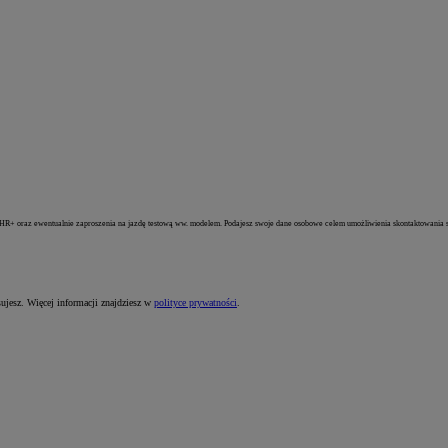
HR+ oraz ewentualnie zaproszenia na jazdę testową ww. modelem. Podajesz swoje dane osobowe celem umożliwienia skontaktowania się 
sujesz. Więcej informacji znajdziesz w
polityce prywatności
.