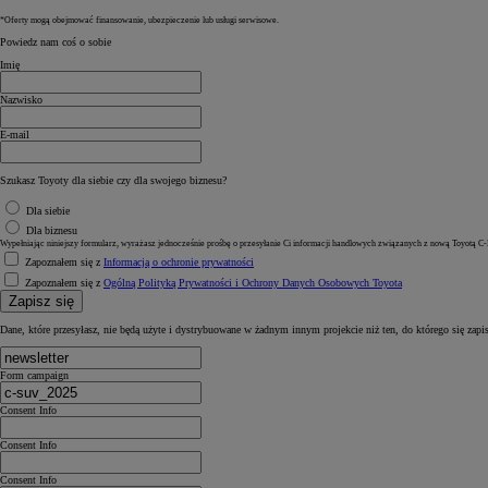
*Oferty mogą obejmować finansowanie, ubezpieczenie lub usługi serwisowe.
Powiedz nam coś o sobie
Imię
Nazwisko
E-mail
Szukasz Toyoty dla siebie czy dla swojego biznesu?
Dla siebie
Dla biznesu
Wypełniając niniejszy formularz, wyrażasz jednocześnie prośbę o przesyłanie Ci informacji handlowych związanych z nową Toyotą C-
Zapoznałem się z
Informacją o ochronie prywatności
Zapoznałem się z
Ogólną Polityką Prywatności i Ochrony Danych Osobowych Toyota
Zapisz się
Dane, które przesyłasz, nie będą użyte i dystrybuowane w żadnym innym projekcie niż ten, do którego się zapi
Form campaign
Consent Info
Consent Info
Consent Info