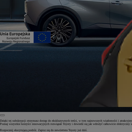
Dzięki tej subskrypcji otrzymasz dostęp do ekskluzywnych treści, w tym najnowszych wiadomości i atrakcyjny
Poznaj wszystkie korzyści innowacyjnych rozwiązań Toyoty i dowiedz się jak wdrożyć całkowicie elektryczny st
Rozpocznij ekscytującą podróż. Zapisz się do newslettera Toyoty już dziś.